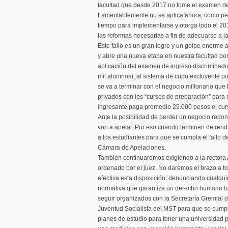
facultad que desde 2017 no tome el examen de
Lamentablemente no se aplica ahora, como ped
tiempo para implementarse y otorga todo el 2
las reformas necesarias a fin de adecuarse a la
Este fallo es un gran logro y un golpe enorme 
y abre una nueva etapa en nuestra facultad po
aplicación del examen de ingreso discriminador
mil alumnos), al sistema de cupo excluyente po
se va a terminar con el negocio millonario que h
privados con los “cursos de preparación” para 
ingresante paga promedio 25.000 pesos el cur
Ante la posibilidad de perder un negocio redo
van a apelar. Por eso cuando terminen de rend
a los estudiantes para que se cumpla el fallo d
Cámara de Apelaciones.
También continuaremos exigiendo a la rectora 
ordenado por el juez. No daremos el brazo a t
efectiva esta disposición, denunciando cualqui
normativa que garantiza un derecho humano fu
seguir organizados con la Secretaría Gremial d
Juventud Socialista del MST para que se cumpla 
planes de estudio para tener una universidad pa