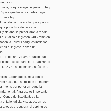
 ingreso.
imos, porque -según el juez- no hay
016 para que las autoridades hagan
 nueva ley.
al modelo de universidad para pocos,
rque pone fin a décadas de
 (este año se presentaron a rendir
r el cual solo ingresan 240 y también
acen la universidad y los institutos
rendir el ingreso, donde un
so.
ndo, el decano Zelaya anunció que
ir el ingreso seguiremos organizando
el juez y no se dé marcha atrás en la
Alicia Bardon que cumpla con lo
orcer hasta que se respete de manera
er intento por poner en jaque la
ndamental. Para eso es importante
el Centro de Estudiantes y la
el fallo judicial y se adecuen los
ra todos y recuperar el espíritu de