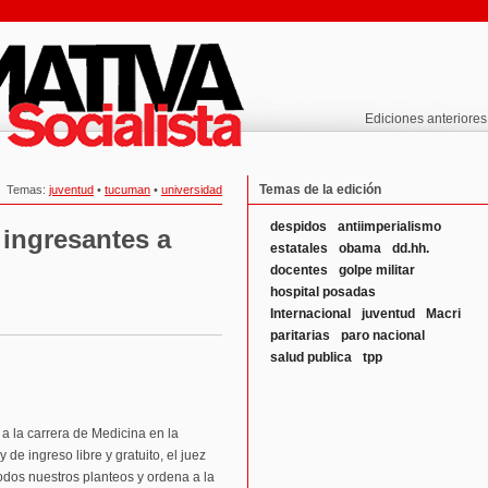
Ediciones anteriores
Temas de la edición
Temas:
juventud
•
tucuman
•
universidad
despidos
antiimperialismo
 ingresantes a
estatales
obama
dd.hh.
docentes
golpe militar
hospital posadas
Internacional
juventud
Macri
paritarias
paro nacional
salud publica
tpp
a la carrera de Medicina en la
 de ingreso libre y gratuito, el juez
odos nuestros planteos y ordena a la