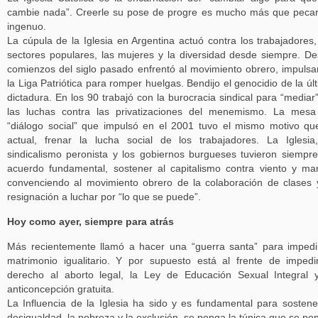
cambie nada”. Creerle su pose de progre es mucho más que peca
ingenuo.
La cúpula de la Iglesia en Argentina actuó contra los trabajadores,
sectores populares, las mujeres y la diversidad desde siempre. D
comienzos del siglo pasado enfrentó al movimiento obrero, impuls
la Liga Patriótica para romper huelgas. Bendijo el genocidio de la úl
dictadura. En los 90 trabajó con la burocracia sindical para “mediar
las luchas contra las privatizaciones del menemismo. La mes
“diálogo social” que impulsó en el 2001 tuvo el mismo motivo qu
actual, frenar la lucha social de los trabajadores. La Iglesia
sindicalismo peronista y los gobiernos burgueses tuvieron siempr
acuerdo fundamental, sostener al capitalismo contra viento y ma
convenciendo al movimiento obrero de la colaboración de clases 
resignación a luchar por “lo que se puede”.
Hoy como ayer, siempre para atrás
Más recientemente llamó a hacer una “guerra santa” para impedi
matrimonio igualitario. Y por supuesto está al frente de impedi
derecho al aborto legal, la Ley de Educación Sexual Integral 
anticoncepción gratuita.
La Influencia de la Iglesia ha sido y es fundamental para sostene
desigualdad, la pobreza y la exclusión, se ponga la túnica que se po