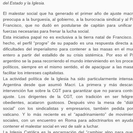
del Estado y la Iglesia.
El malestar social que ha generado el primer año de ajuste macr
preocupa a la burguesía, al gobierno, a la burocracia sindical y al 
Francisco, que no dudó en postularse de capitán para unificar
fuerzas necesarias para frenar la lucha social.
Esta iniciativa papal no es exclusiva a la tierra natal de Francisco
hecho, el perfil “progre” de su papado es una respuesta directa a
dificultades del imperialismo para contener a las masas en el m
entero a partir del estallido de su crisis sistémica. Por eso el 
argentino se la pasa recorriendo el mundo interviniendo en los proc
políticos, siempre en el mismo sentido, el de apaciguar a las mas
facilitar los intereses capitalistas.
La actividad política de la Iglesia ha sido particularmente intens
Argentina desde que asumió Macri. La primera y más descar
intervención fue sobre la CGT para garantizar que no parara contr
ajuste. Los dirigentes de la CGT, con tradición en ser feligr
obedientes, acataron gustosos. Después vino la mesa de “diá
social” con los sindicalistas y empresarios, también pedida po
vaticano. Y lo más reciente es el “apadrinamiento” de movimie
sociales, con un encuentro en Roma para adoctrinarlos en ayud
contener el malestar social en vez de salir a luchar.
La Iglesia Católica es la encarnación del “cambiar algo para qu