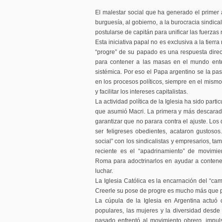
El malestar social que ha generado el primer 
burguesía, al gobierno, a la burocracia sindic
postularse de capitán para unificar las fuerzas 
Esta iniciativa papal no es exclusiva a la tierra
“progre” de su papado es una respuesta direct
para contener a las masas en el mundo entero
sistémica. Por eso el Papa argentino se la pa
en los procesos políticos, siempre en el mismo
y facilitar los intereses capitalistas.
La actividad política de la Iglesia ha sido par
que asumió Macri. La primera y más descarad
garantizar que no parara contra el ajuste. Los 
ser feligreses obedientes, acataron gustoso
social” con los sindicalistas y empresarios, ta
reciente es el “apadrinamiento” de movimie
Roma para adoctrinarlos en ayudar a contener 
luchar.
La Iglesia Católica es la encarnación del “ca
Creerle su pose de progre es mucho más que 
La cúpula de la Iglesia en Argentina actuó c
populares, las mujeres y la diversidad desd
pasado enfrentó al movimiento obrero, impul