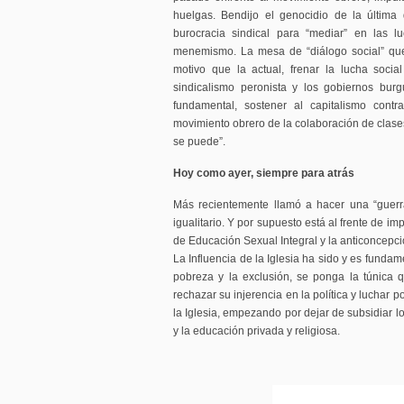
huelgas. Bendijo el genocidio de la última 
burocracia sindical para “mediar” en las lu
menemismo. La mesa de “diálogo social” qu
motivo que la actual, frenar la lucha social
sindicalismo peronista y los gobiernos bur
fundamental, sostener al capitalismo cont
movimiento obrero de la colaboración de clases
se puede”.
Hoy como ayer, siempre para atrás
Más recientemente llamó a hacer una “guerr
igualitario. Y por supuesto está al frente de im
de Educación Sexual Integral y la anticoncepció
La Influencia de la Iglesia ha sido y es fundam
pobreza y la exclusión, se ponga la túnica
rechazar su injerencia en la política y luchar 
la Iglesia, empezando por dejar de subsidiar l
y la educación privada y religiosa.