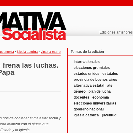
Ediciones anteriores
Temas de la edición
economia
•
iglesia catolica
•
victoria marro
internacionales
frena las luchas.
elecciones gremiales
 Papa
estados unidos
estatales
provincia de buenos aires
alternativa estatal
ate
género
plan de lucha
docentes
economia
elecciones universitarias
gobierno nacional
iglesia catolica
juventud
n pos de contener el malestar social y
ueda avanzar con el ajuste que
Estado y la Iglesia.