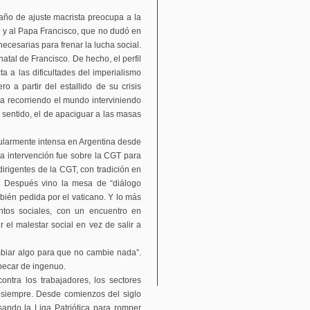
año de ajuste macrista preocupa a la
al y al Papa Francisco, que no dudó en
necesarias para frenar la lucha social.
 natal de Francisco. De hecho, el perfil
a a las dificultades del imperialismo
 a partir del estallido de su crisis
sa recorriendo el mundo interviniendo
 sentido, el de apaciguar a las masas
ticularmente intensa en Argentina desde
a intervención fue sobre la CGT para
dirigentes de la CGT, con tradición en
s. Después vino la mesa de “diálogo
mbién pedida por el vaticano. Y lo más
ntos sociales, con un encuentro en
el malestar social en vez de salir a
mbiar algo para que no cambie nada”.
pecar de ingenuo.
ontra los trabajadores, los sectores
e siempre. Desde comienzos del siglo
sando la Liga Patriótica para romper