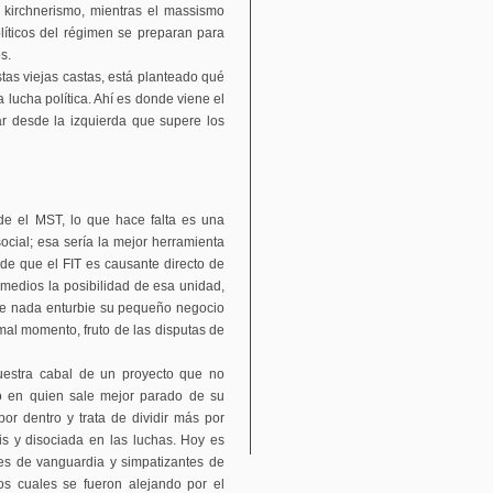
 kirchnerismo, mientras el massismo
líticos del régimen se preparan para
s.
tas viejas castas, está planteado qué
 lucha política. Ahí es donde viene el
ar desde la izquierda que supere los
e el MST, lo que hace falta es una
social; esa sería la mejor herramienta
ede que el FIT es causante directo de
 medios la posibilidad de esa unidad,
que nada enturbie su pequeño negocio
al momento, fruto de las disputas de
estra cabal de un proyecto que no
o en quien sale mejor parado de su
or dentro y trata de dividir más por
sis y disociada en las luchas. Hoy es
es de vanguardia y simpatizantes de
os cuales se fueron alejando por el