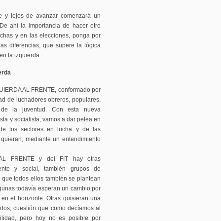
ve y lejos de avanzar comenzará un
 De ahí la importancia de hacer otro
uchas y en las elecciones, ponga por
as diferencias, que supere la lógica
en la izquierda.
erda
ZQUIERDA AL FRENTE, conformado por
ad de luchadores obreros, populares,
y de la juventud. Con esta nueva
ista y socialista, vamos a dar pelea en
de los sectores en lucha y de las
 quieran, mediante un entendimiento
AL FRENTE y del FIT hay otras
ente y social, también grupos de
 y que todos ellos también se plantean
lgunas todavía esperan un cambio por
en el horizonte. Otras quisieran una
odos, cuestión que como decíamos al
bilidad, pero hoy no es posible por