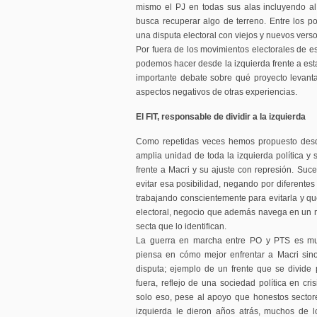
mismo el PJ en todas sus alas incluyendo al
busca recuperar algo de terreno. Entre los po
una disputa electoral con viejos y nuevos verso
Por fuera de los movimientos electorales de es
podemos hacer desde la izquierda frente a esta
importante debate sobre qué proyecto levant
aspectos negativos de otras experiencias.
El FIT, responsable de dividir a la izquierda
Como repetidas veces hemos propuesto desd
amplia unidad de toda la izquierda política y 
frente a Macri y su ajuste con represión. Suc
evitar esa posibilidad, negando por diferentes
trabajando conscientemente para evitarla y 
electoral, negocio que además navega en un m
secta que lo identifican.
La guerra en marcha entre PO y PTS es mu
piensa en cómo mejor enfrentar a Macri sin
disputa; ejemplo de un frente que se divide p
fuera, reflejo de una sociedad política en cri
solo eso, pese al apoyo que honestos sector
izquierda le dieron años atrás, muchos de l