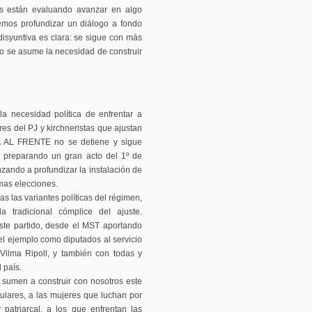
nes están evaluando avanzar en algo
emos profundizar un diálogo a fondo
isyuntiva es clara: se sigue con más
 o se asume la necesidad de construir
la necesidad política de enfrentar a
res del PJ y kirchneristas que ajustan
 AL FRENTE no se detiene y sigue
 preparando un gran acto del 1º de
zando a profundizar la instalación de
mas elecciones.
as las variantes políticas del régimen,
a tradicional cómplice del ajuste.
te partido, desde el MST aportando
 el ejemplo como diputados al servicio
 Vilma Ripoll, y también con todas y
 país.
sumen a construir con nosotros este
pulares, a las mujeres que luchan por
patriarcal, a los que enfrentan las