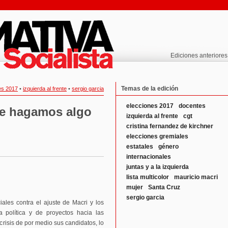
Ediciones anteriores
Temas de la edición
es 2017
•
izquierda al frente
•
sergio garcia
elecciones 2017
docentes
te hagamos algo
izquierda al frente
cgt
cristina fernandez de kirchner
elecciones gremiales
estatales
género
internacionales
juntas y a la izquierda
lista multicolor
mauricio macri
mujer
Santa Cruz
sergio garcia
ales contra el ajuste de Macri y los
a política y de proyectos hacia las
isis de por medio sus candidatos, lo