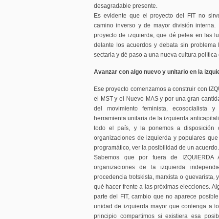
desagradable presente.
Es evidente que el proyecto del FIT no sir
camino inverso y de mayor división interna.
proyecto de izquierda, que dé pelea en las l
delante los acuerdos y debata sin problema l
sectaria y dé paso a una nueva cultura política 
Avanzar con algo nuevo y unitario en la izqui
Ese proyecto comenzamos a construir con I
el MST y el Nuevo MAS y por una gran cantid
del movimiento feminista, ecosocialista 
herramienta unitaria de la izquierda anticapital
todo el país, y la ponemos a disposición 
organizaciones de izquierda y populares que
programático, ver la posibilidad de un acuerdo.
Sabemos que por fuera de IZQUIERDA 
organizaciones de la izquierda independi
procedencia trotskista, marxista o guevarista,
qué hacer frente a las próximas elecciones. A
parte del FIT, cambio que no aparece posible 
unidad de izquierda mayor que contenga a t
principio compartimos si existiera esa posi