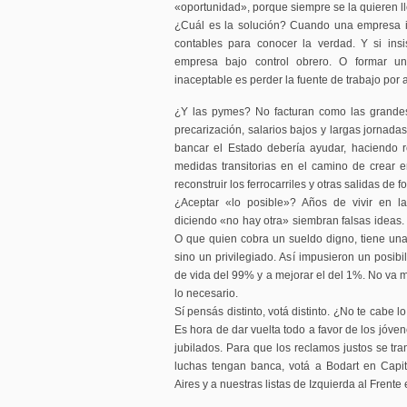
«oportunidad», porque siempre se la quieren ll
¿Cuál es la solución? Cuando una empresa inv
contables para conocer la verdad. Y si insi
empresa bajo control obrero. O formar un
inaceptable es perder la fuente de trabajo por 
¿Y las pymes? No facturan como las grandes
precarización, salarios bajos y largas jornad
bancar el Estado debería ayudar, haciendo r
medidas transitorias en el camino de crear em
reconstruir los ferrocarriles y otras salidas de f
¿Aceptar «lo posible»? Años de vivir en l
diciendo «no hay otra» siembran falsas ideas. 
O que quien cobra un sueldo digno, tiene una
sino un privilegiado. Así impusieron un posibi
de vida del 99% y a mejorar el del 1%. No va 
lo necesario.
Sí pensás distinto, votá distinto. ¿No te cabe
Es hora de dar vuelta todo a favor de los jóven
jubilados. Para que los reclamos justos se tr
luchas tengan banca, votá a Bodart en Capit
Aires y a nuestras listas de Izquierda al Frente 