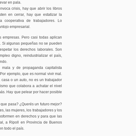
evar en pala.
oca crisis, hay que abrir los libros
sten en cerrar, hay que estatizar la
a cooperativa de trabajadores. Lo
antojo empresarial.
 empresas. Pero casi todas aplican
as. Si algunas pequeñas no se pueden
espetar los derechos laborales. Son
pleo digno, reindustrializar el país,
ondo.
a mala y de propaganda capitalista
Por ejemplo, que es normal vivir mal.
 casa o un auto, no es un trabajador
lismo que colabora a achatar el nivel
más. Hay que pelear por hacer posible
 lo que pasa? ¿Querés un futuro mejor?
es, las mujeres, los trabajadores y los
ansformen en derechos y para que las
al, a Ripoll en Provincia de Buenos
en todo el país.