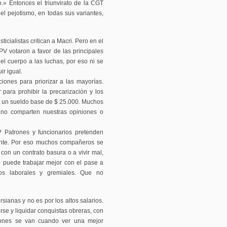
.» Entonces el triunvirato de la CGT
l pejotismo, en todas sus variantes,
ticialistas critican a Macri. Pero en el
V votaron a favor de las principales
el cuerpo a las luchas, por eso ni se
ir igual.
iones para priorizar a las mayorías.
para prohibir la precarización y los
 y un sueldo base de $ 25.000. Muchos
 no comparten nuestras opiniones o
? Patrones y funcionarios pretenden
rante. Por eso muchos compañeros se
 con un contrato basura o a vivir mal,
 puede trabajar mejor con el pase a
os laborales y gremiales. Que no
anas y no es por los altos salarios.
se y liquidar conquistas obreras, con
trones se van cuando ver una mejor