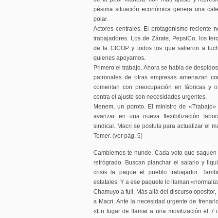
pésima situación económica genera una calen
polar.
Actores centrales. El protagonismo reciente no
trabajadores. Los de Zárate, PepsiCo, los ter
de la CICOP y todos los que salieron a luc
quienes apoyamos.
Primero el trabajo. Ahora se habla de despidos
patronales de otras empresas amenazan co
comentan con preocupación en fábricas y of
contra el ajuste son necesidades urgentes.
Menem, un poroto. El ministro de «Trabajo» 
avanzar en una nueva flexibilización labo
sindical. Macri se postula para actualizar el m
Temer. (ver pág. 5)
Cambiemos te hunde. Cada voto que saquen l
retrógrado. Buscan planchar el salario y liqu
crisis la pague el pueblo trabajador. Tam
estatales. Y a ese paquete lo llaman «normali
Chamuyo a full. Más allá del discurso opositor,
a Macri. Ante la necesidad urgente de frenarlo
«En lugar de llamar a una movilización el 7