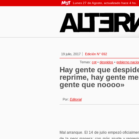
Lunes 27 de Agosto, actualizado hace 4 hs.
19 julio, 2017
Edición N° 692
Temas:
cgt
•
despidos
•
gobierno nacio
Hay gente que despide
reprime, hay gente m
gente que noooo»
Por:
Editorial
Mal arranque. El 14 de julio empezó oficialme
de la peor manera: con más ajuste y represi