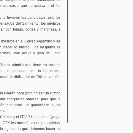
tura social que no aplaca ni el frío
 lo tuvieron los candidatos, sino los
cerizados del Sarmiento, los médicos
har con tomas, cortes y marchass, a
 masivos en el Correo Argentino y las
n hacer lo mismo. Los despidos se
icinas. Paro activo y plan de lucha
Triaca admitió que tiene en carpeta
ral, consensuada con la burocracia
anual flexibilizador del ’90 en versión
o usarán para profundizar un rumbo
idar conquistas obreras, para que la
bién planifican un guadañazo a los
zar»…
 Cristina y el FPV-PJ le hacen el juego
, CFK les ordenó a sus sindicalistas:
 de agosto, lo que debemos hacer es