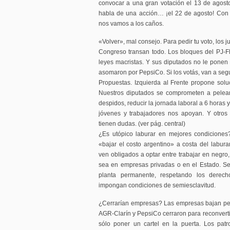
convocar a una gran votación el 13 de agosto
habla de una acción… ¡el 22 de agosto! Con e
nos vamos a los caños.
«Volver», mal consejo. Para pedir tu voto, los jus
Congreso transan todo. Los bloques del PJ-FP
leyes macristas. Y sus diputados no le ponen 
asomaron por PepsiCo. Si los votás, van a segu
Propuestas. Izquierda al Frente propone soluc
Nuestros diputados se comprometen a pelear 
despidos, reducir la jornada laboral a 6 horas
jóvenes y trabajadores nos apoyan. Y otros
tienen dudas. (ver pág. central)
¿Es utópico laburar en mejores condiciones
«bajar el costo argentino» a costa del labu
ven obligados a optar entre trabajar en negro,
sea en empresas privadas o en el Estado. Se
planta permanente, respetando los derech
impongan condiciones de semiesclavitud.
¿Cerrarían empresas? Las empresas bajan persi
AGR-Clarín y PepsiCo cerraron para reconvertir
sólo poner un cartel en la puerta. Los pa