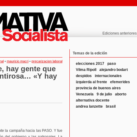
Ediciones anteriores
Temas de la edición
nal
•
mauricio macri
•
precarizacion laboral
elecciones 2017
paso
, hay gente que
Vilma Ripoll
alejandro bodart
entirosa… «Y hay
despidos
internacionales
izquierda al frente
efemerides
provincia de buenos aires
Venezuela
9 de julio
aborto
alternativa docente
andrea lanzette
brasil
nte la campaña hacia las PASO. Y fue
ón del gobierno y las patronales. La