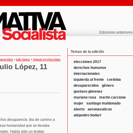
Ediciones anteriores
Temas de la edición
arecidos
•
julio lopez
•
miguel eychecolatz
elecciones 2017
Julio López, 11
derechos humanos
internacionales
izquierda al frente
cordoba
desaparecidos
género
gustavo gimenez
mariano rosa
martin carcione
mujer
santiago maldonado
aborto
aeronasuticos
alejandro bodart
 años desaparecía. Iba de camino a
e lesa humanidad que se llevaba
rador. Había sido un testigo