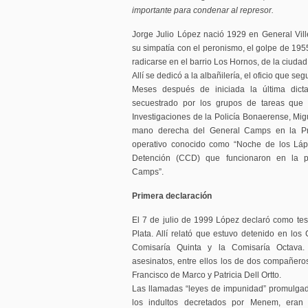
importante para condenar al represor.
Jorge Julio López nació 1929 en General Vill
su simpatía con el peronismo, el golpe de 1955
radicarse en el barrio Los Hornos, de la ciudad
Allí se dedicó a la albañilería, el oficio que seg
Meses después de iniciada la última dict
secuestrado por los grupos de tareas que
Investigaciones de la Policía Bonaerense, Migu
mano derecha del General Camps en la Prov
operativo conocido como “Noche de los Láp
Detención (CCD) que funcionaron en la pr
Camps”.
Primera declaración
El 7 de julio de 1999 López declaró como test
Plata.​ Allí relató que estuvo detenido en lo
Comisaría Quinta y la Comisaría Octava. 
asesinatos, entre ellos los de dos compañeros
Francisco de Marco y Patricia Dell Ortto.
Las llamadas “leyes de impunidad” promulgad
los indultos decretados por Menem, eran