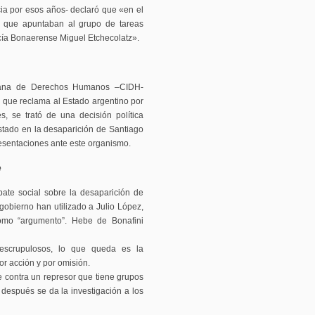
cia por esos años- declaró que «en el
 que apuntaban al grupo de tareas
licía Bonaerense Miguel Etchecolatz».
icana de Derechos Humanos –CIDH-
 que reclama al Estado argentino por
s, se trató de una decisión política
stado en la desaparición de Santiago
esentaciones ante este organismo.
e
bate social sobre la desaparición de
obierno han utilizado a Julio López,
mo “argumento”. Hebe de Bonafini
nescrupulosos, lo que queda es la
r acción y por omisión.
e contra un represor que tiene grupos
 después se da la investigación a los