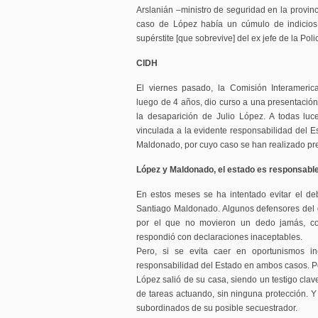
Arslanián –ministro de seguridad en la provin
caso de López había un cúmulo de indicios
supérstite [que sobrevive] del ex jefe de la Po
CIDH
El viernes pasado, la Comisión Interamer
luego de 4 años, dio curso a una presentación
la desaparición de Julio López. A todas luce
vinculada a la evidente responsabilidad del E
Maldonado, por cuyo caso se han realizado pr
López y Maldonado, el estado es responsabl
En estos meses se ha intentado evitar el de
Santiago Maldonado. Algunos defensores del g
por el que no movieron un dedo jamás, co
respondió con declaraciones inaceptables.
Pero, si se evita caer en oportunismos i
responsabilidad del Estado en ambos casos. Po
López salió de su casa, siendo un testigo clav
de tareas actuando, sin ninguna protección. Y
subordinados de su posible secuestrador.