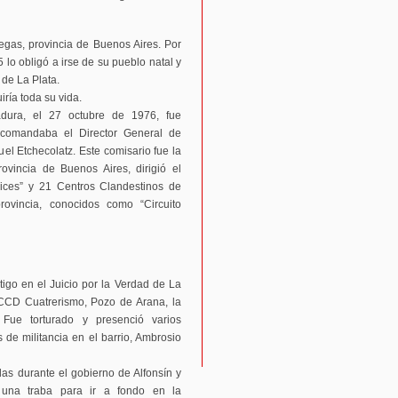
egas, provincia de Buenos Aires. Por
 lo obligó a irse de su pueblo natal y
 de La Plata.
uiría toda su vida.
adura, el 27 octubre de 1976, fue
 comandaba el Director General de
el Etchecolatz. Este comisario fue la
incia de Buenos Aires, dirigió el
ices” y 21 Centros Clandestinos de
ovincia, conocidos como “Circuito
igo en el Juicio por la Verdad de La
s CCD Cuatrerismo, Pozo de Arana, la
Fue torturado y presenció varios
 de militancia en el barrio, Ambrosio
as durante el gobierno de Alfonsín y
 una traba para ir a fondo en la