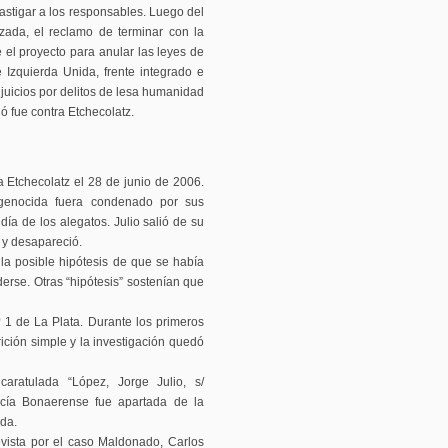
castigar a los responsables. Luego del
zada, el reclamo de terminar con la
el proyecto para anular las leyes de
Izquierda Unida, frente integrado e
 juicios por delitos de lesa humanidad
ó fue contra Etchecolatz.
 Etchecolatz el 28 de junio de 2006.
 genocida fuera condenado por sus
ía de los alegatos. Julio salió de su
 y desapareció.
la posible hipótesis de que se había
derse. Otras “hipótesis” sostenían que
1 de La Plata.​ Durante los primeros
ción simple y la investigación quedó
ratulada “López, Jorge Julio, s/
icía Bonaerense fue apartada de la
da.
vista por el caso Maldonado, Carlos