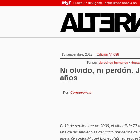
Lunes 27 de Agosto, actualizado hace 4 hs.
13 septiembre, 2017
Edición N° 696
Temas:
derechos humanos
•
desap
Ni olvido, ni perdón. 
años
Por:
Corresponsal
El 18 de septiembre de 2006, el albañil de 77
una de las audiencias del juicio por delitos d
adelante contra Miguel Etchecolatz, su secuest