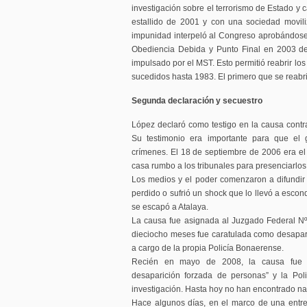
investigación sobre el terrorismo de Estado y 
estallido de 2001 y con una sociedad movili
impunidad interpeló al Congreso aprobándose 
Obediencia Debida y Punto Final en 2003 de 
impulsado por el MST. Esto permitió reabrir los
sucedidos hasta 1983. El primero que se reabri
Segunda declaración y secuestro
López declaró como testigo en la causa contra
Su testimonio era importante para que el
crímenes. El 18 de septiembre de 2006 era el d
casa rumbo a los tribunales para presenciarlos
Los medios y el poder comenzaron a difundir 
perdido o sufrió un shock que lo llevó a escon
se escapó a Atalaya.
La causa fue asignada al Juzgado Federal Nº 
dieciocho meses fue caratulada como desapari
a cargo de la propia Policía Bonaerense.
Recién en mayo de 2008, la causa fue ca
desaparición forzada de personas” y la Pol
investigación. Hasta hoy no han encontrado na
Hace algunos días, en el marco de una entre