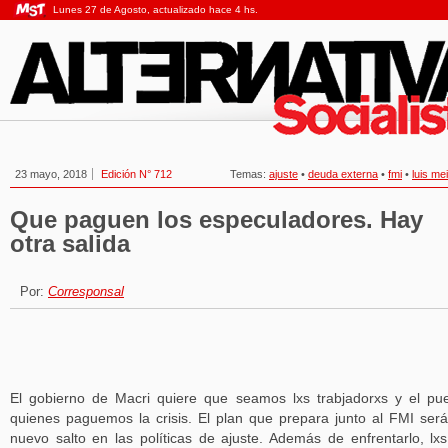
Lunes 27 de Agosto, actualizado hace 4 hs.
23 mayo, 2018
Edición N° 712
Temas:
ajuste
•
deuda externa
•
fmi
•
luis me
Que paguen los especuladores. Hay
otra salida
Por:
Corresponsal
El gobierno de Macri quiere que seamos lxs trabjadorxs y el pu
quienes paguemos la crisis. El plan que prepara junto al FMI ser
nuevo salto en las políticas de ajuste. Además de enfrentarlo, lx