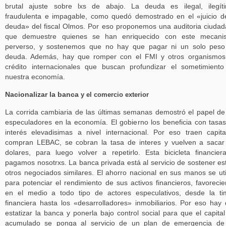
brutal ajuste sobre lxs de abajo. La deuda es ilegal, ilegít
fraudulenta e impagable, como quedó demostrado en el «juicio d
deuda» del fiscal Olmos. Por eso proponemos una auditoria ciuda
que demuestre quienes se han enriquecido con este mecani
perverso, y sostenemos que no hay que pagar ni un solo peso
deuda. Además, hay que romper con el FMI y otros organismos
crédito internacionales que buscan profundizar el sometimient
nuestra economía.
Nacionalizar la banca
y el comercio exterior
La corrida cambiaria de las últimas semanas demostró el papel de
especuladores en la economía. El gobierno los beneficia con tasa
interés elevadisimas a nivel internacional. Por eso traen capita
compran LEBAC, se cobran la tasa de interes y vuelven a sacar
dolares, para luego volver a repetirlo. Esta bicicleta financier
pagamos nosotrxs. La banca privada está al servicio de sostener es
otros negociados similares. El ahorro nacional en sus manos se uti
para potenciar el rendimiento de sus activos financieros, favoreci
en el medio a todo tipo de actores especulativos, desde la t
financiera hasta los «desarrolladores» inmobiliarios. Por eso hay
estatizar la banca y ponerla bajo control social para que el capital 
acumulado se ponga al servicio de un plan de emergencia de 