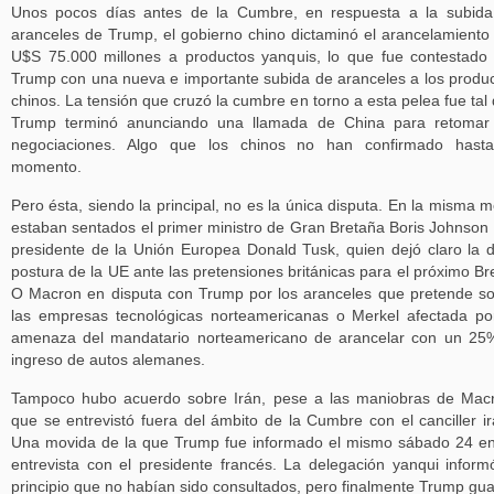
Unos pocos días antes de la Cumbre, en respuesta a la subid
aranceles de Trump, el gobierno chino dictaminó el arancelamiento
U$S 75.000 millones a productos yanquis, lo que fue contestado
Trump con una nueva e importante subida de aranceles a los produ
chinos. La tensión que cruzó la cumbre en torno a esta pelea fue tal
Trump terminó anunciando una llamada de China para retomar 
negociaciones. Algo que los chinos no han confirmado hasta
momento.
Pero ésta, siendo la principal, no es la única disputa. En la misma 
estaban sentados el primer ministro de Gran Bretaña Boris Johnson 
presidente de la Unión Europea Donald Tusk, quien dejó claro la 
postura de la UE ante las pretensiones británicas para el próximo Bre
O Macron en disputa con Trump por los aranceles que pretende s
las empresas tecnológicas norteamericanas o Merkel afectada po
amenaza del mandatario norteamericano de arancelar con un 25
ingreso de autos alemanes.
Tampoco hubo acuerdo sobre Irán, pese a las maniobras de Mac
que se entrevistó fuera del ámbito de la Cumbre con el canciller ir
Una movida de la que Trump fue informado el mismo sábado 24 e
entrevista con el presidente francés. La delegación yanqui inform
principio que no habían sido consultados, pero finalmente Trump gu