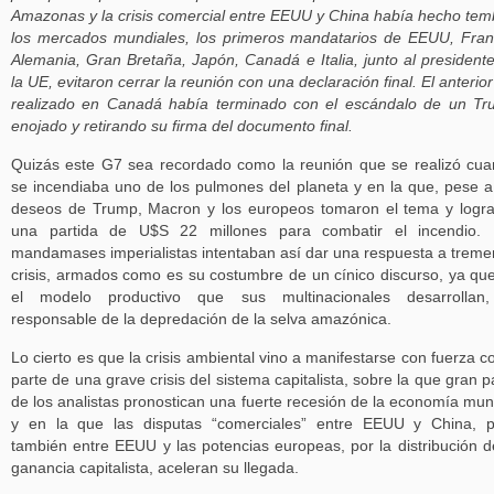
Amazonas y la crisis comercial entre EEUU y China había hecho tem
los mercados mundiales, los primeros mandatarios de EEUU, Fran
Alemania, Gran Bretaña, Japón, Canadá e Italia, junto al president
la UE, evitaron cerrar la reunión con una declaración final. El anterio
realizado en Canadá había terminado con el escándalo de un T
enojado y retirando su firma del documento final.
Quizás este G7 sea recordado como la reunión que se realizó cu
se incendiaba uno de los pulmones del planeta y en la que, pese a
deseos de Trump, Macron y los europeos tomaron el tema y logr
una partida de U$S 22 millones para combatir el incendio. 
mandamases imperialistas intentaban así dar una respuesta a trem
crisis, armados como es su costumbre de un cínico discurso, ya qu
el modelo productivo que sus multinacionales desarrollan,
responsable de la depredación de la selva amazónica.
Lo cierto es que la crisis ambiental vino a manifestarse con fuerza 
parte de una grave crisis del sistema capitalista, sobre la que gran p
de los analistas pronostican una fuerte recesión de la economía mun
y en la que las disputas “comerciales” entre EEUU y China, 
también entre EEUU y las potencias europeas, por la distribución d
ganancia capitalista, aceleran su llegada.