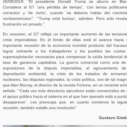
26/08/2019: “El presidente Donald Trump se aburre en Biarri
Considera al G7 ‘una pérdida de tiempo’, ‘con temas políticam
correctos’ y ‘de nicho’, cuando ‘se debería hablar del crecimi
norteamericano’”, “‘Trump está furioso’, admiten. Pero solo revel
frustración en privado.”
En resumen, el G7 reflejó un importante aumento de las tension
crisis imperialistas. En el fondo de ellas está el avance hacia
importante recesión de la economía mundial producto del fracas
lograr extraerle a los trabajadores y los pueblos las cuota
superexplotación necesarias para compensar la caída tendencial d
tasa de ganancia capitalista. La guerra comercial como una de
expresiones de la disputa imperialista, el agravamiento de
depredación ambiental, la crisis de los tratados de armamen
nucleares, las disputas regionales, la crisis política, son de tal magn
que Alan Murray, el director de la revista Fortune, en un reciente artí
señala: “‘Cada vez más directores ejecutivos están convencidos de
el apoyo público hacia el sistema en el que han operado está a punt
desaparecer’. Les preocupa que, en cuanto comience la sigui
recesión, también estalle una revolución”.
Gustavo Gimé