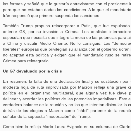
las formas y señaló que le gustaría entrevistarse con el presidente i
pero que no estaban dadas las condiciones. A lo que el mandatari
Irán respondió que primero suspenda las sanciones.
También Trump propuso reincorporar a Putin, que fue expulsado
anterior G8, por su invasión a Crimea. Los analistas internacion
especulan que necesita que integre la mesa de las potencias para ai
a China y discutir Medio Oriente. No lo consiguió. Las “democra
liberales” europeas que privilegian su alianza con el gobierno ucran
no aceptan esta política y exigen que el mandatario ruso se retir
Crimea para reintegrarlo.
Un G7 devaluado por la crisis
En resumen, la falta de una declaración final y su sustitución por
modesta hoja de ruta improvisada por Macron refleja una grave cr
política en el organismo multilateral, que alguna vez fue clave 
delinear y acordar las políticas de las potencias imperialistas. Este e
verdadero balance de la reunión y no los que intentan disimular la cr
detrás de los elogios a Macron como “hábil” partener de la reuni
señalando la supuesta “moderación” de Trump.
Como bien lo refleja María Laura Avignolo en su columna de Clarín