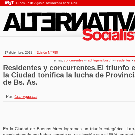
Lunes 27 de Agosto, actualizado hace 4 hs.
17 diciembre, 2019
Edición N° 750
Temas:
concurrentes
•
raúl laguna bosch
•
residentes
•
Residentes y concurrentes.El triunfo 
la Ciudad tonifica la lucha de Provinci
de Bs. As.
Por:
Corresponsal
En la Ciudad de Buenos Aires logramos un triunfo categórico. Larr
envalentonado por haber logrado su re-elección con el 55%, aprobó