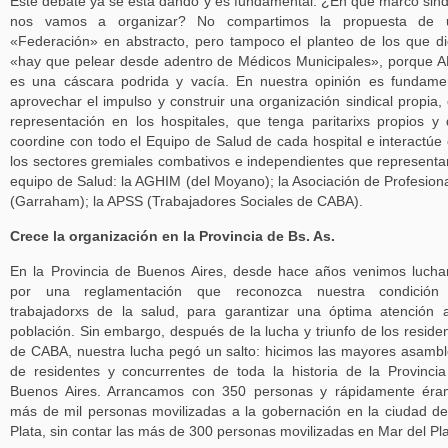
Este debate ya se está dando y es fundamental: ¿En qué marco sind
nos vamos a organizar? No compartimos la propuesta de 
«Federación» en abstracto, pero tampoco el planteo de los que d
«hay que pelear desde adentro de Médicos Municipales», porque
es una cáscara podrida y vacía. En nuestra opinión es fundame
aprovechar el impulso y construir una organización sindical propia,
representación en los hospitales, que tenga paritarixs propios y
coordine con todo el Equipo de Salud de cada hospital e interactúe
los sectores gremiales combativos e independientes que representa
equipo de Salud: la AGHIM (del Moyano); la Asociación de Profesion
(Garraham); la APSS (Trabajadores Sociales de CABA).
Crece la organización en la Provincia de Bs. As.
En la Provincia de Buenos Aires, desde hace años venimos luch
por una reglamentación que reconozca nuestra condición
trabajadorxs de la salud, para garantizar una óptima atención 
población. Sin embargo, después de la lucha y triunfo de los reside
de CABA, nuestra lucha pegó un salto: hicimos las mayores asamb
de residentes y concurrentes de toda la historia de la Provinci
Buenos Aires. Arrancamos con 350 personas y rápidamente éra
más de mil personas movilizadas a la gobernación en la ciudad d
Plata, sin contar las más de 300 personas movilizadas en Mar del Pla