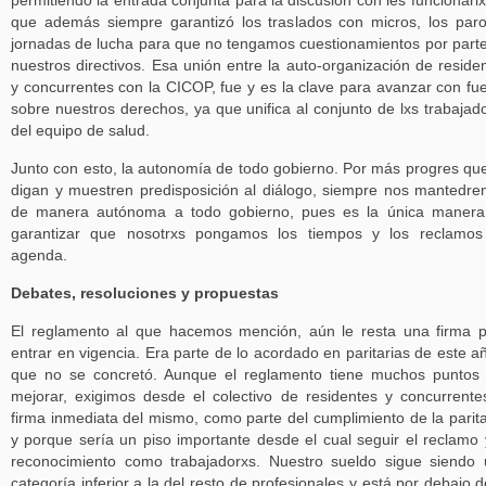
permitiendo la entrada conjunta para la discusión con les funcionarix
que además siempre garantizó los traslados con micros, los par
jornadas de lucha para que no tengamos cuestionamientos por part
nuestros directivos. Esa unión entre la auto-organización de reside
y concurrentes con la CICOP, fue y es la clave para avanzar con fu
sobre nuestros derechos, ya que unifica al conjunto de lxs trabajad
del equipo de salud.
Junto con esto, la autonomía de todo gobierno. Por más progres qu
digan y muestren predisposición al diálogo, siempre nos mantedr
de manera autónoma a todo gobierno, pues es la única manera
garantizar que nosotrxs pongamos los tiempos y los reclamos
agenda.
Debates, resoluciones y propuestas
El reglamento al que hacemos mención, aún le resta una firma 
entrar en vigencia. Era parte de lo acordado en paritarias de este a
que no se concretó. Aunque el reglamento tiene muchos puntos
mejorar, exigimos desde el colectivo de residentes y concurrente
firma inmediata del mismo, como parte del cumplimiento de la parita
y porque sería un piso importante desde el cual seguir el reclamo 
reconocimiento como trabajadorxs. Nuestro sueldo sigue siendo
categoría inferior a la del resto de profesionales y está por debajo d