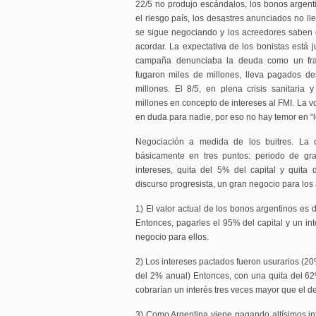
22/5 no produjo escándalos, los bonos argen
el riesgo país, los desastres anunciados no ll
se sigue negociando y los acreedores saben 
acordar. La expectativa de los bonistas está j
campaña denunciaba la deuda como un fr
fugaron miles de millones, lleva pagados 
millones. El 8/5, en plena crisis sanitaria
millones en concepto de intereses al FMI. La v
en duda para nadie, por eso no hay temor en “
Negociación a medida de los buitres. La of
básicamente en tres puntos: periodo de gra
intereses, quita del 5% del capital y quita
discurso progresista, un gran negocio para los
1) El valor actual de los bonos argentinos es
Entonces, pagarles el 95% del capital y un in
negocio para ellos.
2) Los intereses pactados fueron usurarios (
del 2% anual) Entonces, con una quita del 
cobrarían un interés tres veces mayor que el d
3) Como Argentina viene pagando altísimos in