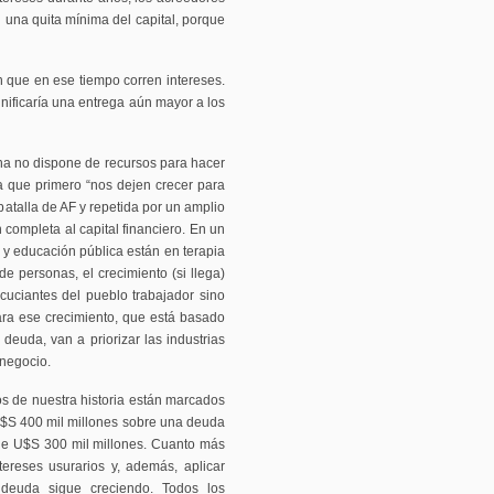
 una quita mínima del capital, porque
n que en ese tiempo corren intereses.
ignificaría una entrega aún mayor a los
na no dispone de recursos para hacer
a que primero “nos dejen crecer para
batalla de AF y repetida por un amplio
 completa al capital financiero. En un
 y educación pública están en terapia
de personas, el crecimiento (si llega)
cuciantes del pueblo trabajador sino
ara ese crecimiento, que está basado
deuda, van a priorizar las industrias
onegocio.
s de nuestra historia están marcados
U$S 400 mil millones sobre una deuda
e U$S 300 mil millones. Cuanto más
reses usurarios y, además, aplicar
 deuda sigue creciendo. Todos los