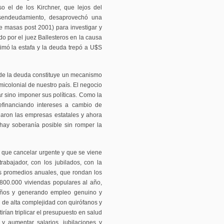
so el de los Kirchner, que lejos del
desendeudamiento, desaprovechó una
de masas post 2001) para investigar y
o por el juez Ballesteros en la causa
timó la estafa y la deuda trepó a U$S
 de la deuda constituye un mecanismo
icolonial de nuestro país. El negocio
r sino imponer sus políticas. Como la
financiando intereses a cambio de
garon las empresas estatales y ahora
 hay soberanía posible sin romper la
 que cancelar urgente y que se viene
abajador, con los jubilados, con la
s promedios anuales, que rondan los
800.000 viviendas populares al año,
 años y generando empleo genuino y
es de alta complejidad con quirófanos y
irían triplicar el presupuesto en salud
 y aumentar salarios, jubilaciones y