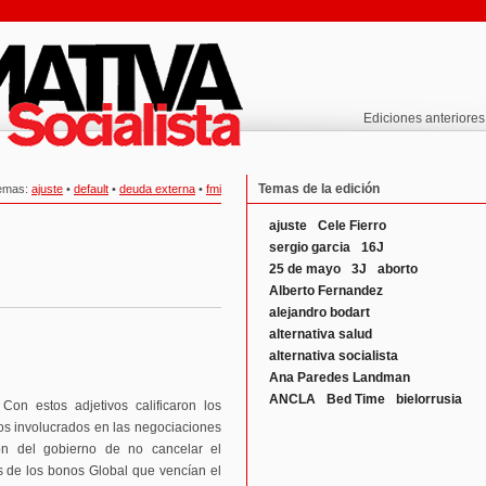
Ediciones anteriores
Temas de la edición
emas:
ajuste
•
default
•
deuda externa
•
fmi
ajuste
Cele Fierro
sergio garcia
16J
25 de mayo
3J
aborto
Alberto Fernandez
alejandro bodart
alternativa salud
alternativa socialista
Ana Paredes Landman
ANCLA
Bed Time
bielorrusia
 Con estos adjetivos calificaron los
cos involucrados en las negociaciones
ión del gobierno de no cancelar el
s de los bonos Global que vencían el