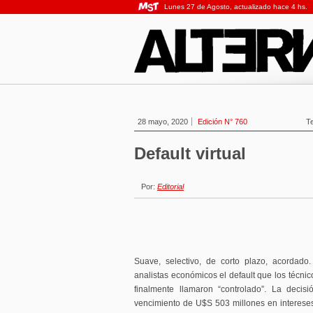
Lunes 27 de Agosto, actualizado hace 4 hs.
28 mayo, 2020
Edición N° 760
T
Default virtual
Por:
Editorial
Suave, selectivo, de corto plazo, acordado.
analistas económicos el default que los técni
finalmente llamaron “controlado”. La decis
vencimiento de U$S 503 millones en interese