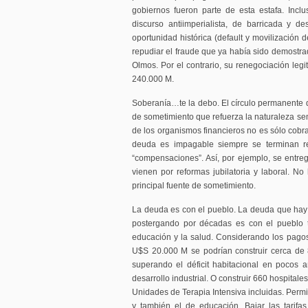
gobiernos fueron parte de esta estafa. Inclu
discurso antiimperialista, de barricada y 
oportunidad histórica (default y movilización 
repudiar el fraude que ya había sido demostrad
Olmos. Por el contrario, su renegociación legi
240.000 M.
Soberanía…te la debo. El círculo permanente
de sometimiento que refuerza la naturaleza sem
de los organismos financieros no es sólo cobra
deuda es impagable siempre se terminan re
“compensaciones”. Así, por ejemplo, se entre
vienen por reformas jubilatoria y laboral. No
principal fuente de sometimiento.
La deuda es con el pueblo. La deuda que hay
postergando por décadas es con el pueblo tr
educación y la salud. Considerando los pago
U$S 20.000 M se podrían construir cerca de 
superando el déficit habitacional en pocos
desarrollo industrial. O construir 660 hospital
Unidades de Terapia Intensiva incluidas. Permit
y también el de educación. Bajar las tarifas