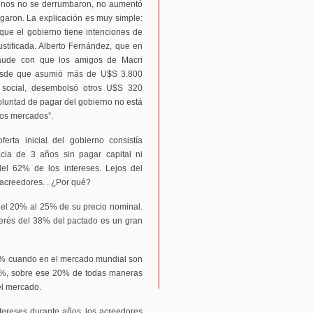
tinos no se derrumbaron, no aumentó
egaron. La explicación es muy simple:
que el gobierno tiene intenciones de
ustificada. Alberto Fernández, que en
aude con que los amigos de Macri
desde que asumió más de U$S 3.800
 y social, desembolsó otros U$S 320
oluntad de pagar del gobierno no está
los mercados”.
erta inicial del gobierno consistía
cia de 3 años sin pagar capital ni
 del 62% de los intereses. Lejos del
 acreedores. . ¿Por qué?
 del 20% al 25% de su precio nominal.
terés del 38% del pactado es un gran
20% cuando en el mercado mundial son
62%, sobre ese 20% de todas maneras
el mercado.
tereses durante años, los acreedores