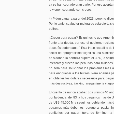
ya se han cobrado gran parte. Por eso aceptan
lo vienen cobrando con creces.
4) Piden pagar a partir del 2023, pero no dice
Por lo tanto, cualquier mejora de esta oferta s
buitres.
¿Crecer para pagar? Es un hecho que Argenti
frente a la deuda, por eso el gobierno reclam
después poder pagar”. Esta frase, caballito de 
sector del “progresismo” significa una sumisión
país donde la pobreza supera el 30%, la salud
intensiva y crecen las penurias para millones 
no será para solucionar los problemas más a
para enriquecer a los buitres. Pero además p
en obtener los dólares necesarios para pagar 
más destructivas: fracking, megaminería y agr
El cuento de nunca acabar. Los últimos 40 año
por la deuda, del 83’ a hoy pagamos más de 
de U$S 45.000 M y seguimos debiendo más d
pagamos más debemos, porque al pactar inte
punitorios por pagar fuera de término, la