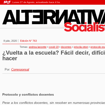
Lunes 27 de Agosto, actualizado hace 4 hs.
8 julio, 2020
Edición N° 763
Temas:
andrea lanzette
•
covid-19
•
docentes
•
priscila otton
•
protocolo es
¿Vuelta a la escuela? Fácil decir, difíci
hacer
Por:
Corresponsal
Protocolo y conflictos docentes
Pese a los conflictos docentes, sin resolver en numerosas provincias