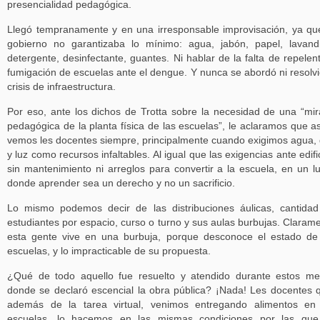
presencialidad pedagógica.
Llegó tempranamente y en una irresponsable improvisación, ya qu
gobierno no garantizaba lo mínimo: agua, jabón, papel, lavand
detergente, desinfectante, guantes. Ni hablar de la falta de repelen
fumigación de escuelas ante el dengue. Y nunca se abordó ni resolvi
crisis de infraestructura.
Por eso, ante los dichos de Trotta sobre la necesidad de una “mi
pedagógica de la planta física de las escuelas”, le aclaramos que as
vemos les docentes siempre, principalmente cuando exigimos agua,
y luz como recursos infaltables. Al igual que las exigencias ante edifi
sin mantenimiento ni arreglos para convertir a la escuela, en un l
donde aprender sea un derecho y no un sacrificio.
Lo mismo podemos decir de las distribuciones áulicas, cantida
estudiantes por espacio, curso o turno y sus aulas burbujas. Claram
esta gente vive en una burbuja, porque desconoce el estado de
escuelas, y lo impracticable de su propuesta.
¿Qué de todo aquello fue resuelto y atendido durante estos m
donde se declaró escencial la obra pública? ¡Nada! Les docentes 
además de la tarea virtual, venimos entregando alimentos en
escuelas, lo hacemos en las mismas condiciones por las que