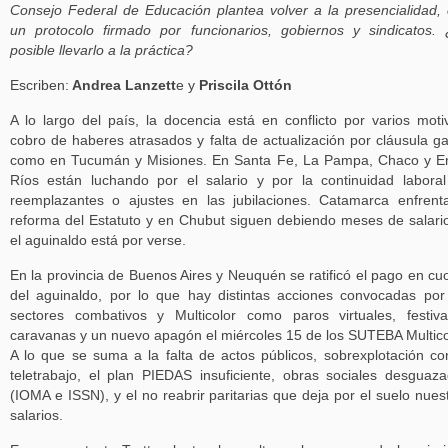
Consejo Federal de Educación plantea volver a la presencialidad,
un protocolo firmado por funcionarios, gobiernos y sindicatos.
posible llevarlo a la práctica?
Escriben:
Andrea Lanzett
e y
Priscila Ottón
A lo largo del país, la docencia está en conflicto por varios moti
cobro de haberes atrasados y falta de actualización por cláusula gat
como en Tucumán y Misiones. En Santa Fe, La Pampa, Chaco y E
Ríos están luchando por el salario y por la continuidad labora
reemplazantes o ajustes en las jubilaciones. Catamarca enfrent
reforma del Estatuto y en Chubut siguen debiendo meses de salari
el aguinaldo está por verse.
En la provincia de Buenos Aires y Neuquén se ratificó el pago en cu
del aguinaldo, por lo que hay distintas acciones convocadas por
sectores combativos y Multicolor como paros virtuales, festiva
caravanas y un nuevo apagón el miércoles 15 de los SUTEBA Multico
A lo que se suma a la falta de actos públicos, sobrexplotación co
teletrabajo, el plan PIEDAS insuficiente, obras sociales desguaz
(IOMA e ISSN), y el no reabrir paritarias que deja por el suelo nues
salarios.