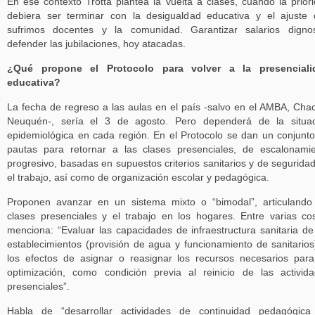
En ese contexto Trotta plantea la vuelta a clases, cuando la prior
debiera ser terminar con la desigualdad educativa y el ajuste
sufrimos docentes y la comunidad. Garantizar salarios digno
defender las jubilaciones, hoy atacadas.
¿Qué propone el Protocolo para volver a la presenciali
educativa?
La fecha de regreso a las aulas en el país -salvo en el AMBA, Cha
Neuquén-, sería el 3 de agosto. Pero dependerá de la situac
epidemiológica en cada región. En el Protocolo se dan un conjunt
pautas para retornar a las clases presenciales, de escalonami
progresivo, basadas en supuestos criterios sanitarios y de segurida
el trabajo, así como de organización escolar y pedagógica.
Proponen avanzar en un sistema mixto o “bimodal”, articulando
clases presenciales y el trabajo en los hogares. Entre varias co
menciona: “Evaluar las capacidades de infraestructura sanitaria de
establecimientos (provisión de agua y funcionamiento de sanitarios
los efectos de asignar o reasignar los recursos necesarios par
optimización, como condición previa al reinicio de las activid
presenciales”.
Habla de “desarrollar actividades de continuidad pedagógica