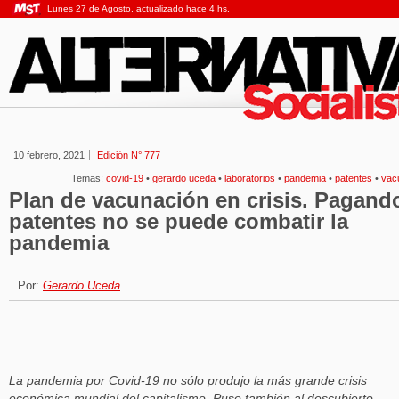
Lunes 27 de Agosto, actualizado hace 4 hs.
10 febrero, 2021
Edición N° 777
Temas:
covid-19
•
gerardo uceda
•
laboratorios
•
pandemia
•
patentes
•
vac
Plan de vacunación en crisis. Pagand
patentes no se puede combatir la
pandemia
Por:
Gerardo Uceda
La pandemia por Covid-19 no sólo produjo la más grande crisis
económica mundial del capitalismo. Puso también al descubierto