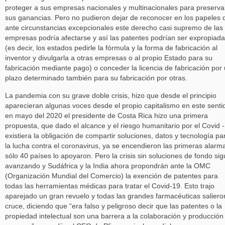
proteger a sus empresas nacionales y multinacionales para preserva
sus ganancias. Pero no pudieron dejar de reconocer en los papeles 
ante circunstancias excepcionales este derecho casi supremo de las
empresas podría afectarse y así las patentes podrían ser expropiad
(es decir, los estados pedirle la fórmula y la forma de fabricación al
inventor y divulgarla a otras empresas o al propio Estado para su
fabricación mediante pago) o conceder la licencia de fabricación por
plazo determinado también para su fabricación por otras.
La pandemia con su grave doble crisis, hizo que desde el principio
aparecieran algunas voces desde el propio capitalismo en este senti
en mayo del 2020 el presidente de Costa Rica hizo una primera
propuesta, que dado el alcance y el riesgo humanitario por el Covid 
existiera la obligación de compartir soluciones, datos y tecnología pa
la lucha contra el coronavirus, ya se encendieron las primeras alarm
sólo 40 países lo apoyaron. Pero la crisis sin soluciones de fondo sig
avanzando y Sudáfrica y la India ahora propondrán ante la OMC
(Organización Mundial del Comercio) la exención de patentes para
todas las herramientas médicas para tratar el Covid-19. Esto trajo
aparejado un gran revuelo y todas las grandes farmacéuticas saliero
cruce, diciendo que “era falso y peligroso decir que las patentes o la
propiedad intelectual son una barrera a la colaboración y producción