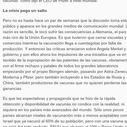
vacunas” como dijo el CEO de Pfizer a nivel mundial.
La crisis pega un salto
Pero no es hasta hace un par de semanas que la discusión toma es
público y aparece en los grandes medios de comunicación mundial. 
razón es sencilla, le tocó sufrir las consecuencias a Alemania, el país
más rico de la Unión Europea. Es que tuvieron que cerrar escuelas y
comercios mientras la vacunación llega a cuentagotas por falta de
producción. Y entonces las críticas arreciaron sobre Angela Merkel y
gobierno y son ellos ahora los impulsores de una iniciativa que va en
sentido de la expropiación de las patentes de las vacunas, obviamen
con el firme rechazo y pataleo de todos los grandes laboratorios
empezando por el propio Biongen alemán, pasando por Astra-Zenec
Moderna y Pfizer, pero también incluyendo a los Estados de Rusia y
China, también productores de vacunas que no quieren perderse las
ganancias.
Es que las expectativas y propaganda que se hizo de la rápida
obtención y disponibilidad de vacunas no condice con la realidad, ni
siquiera en los países más avanzados del mundo. Sólo unos pocos
países alcanzan niveles de vacunación más o menos aceptables co
Israel que ya vacunó al 60% de su población, pero con una vacuna 
no está del todo probada, EEUU que alcanza al 10% y Reino Unido 