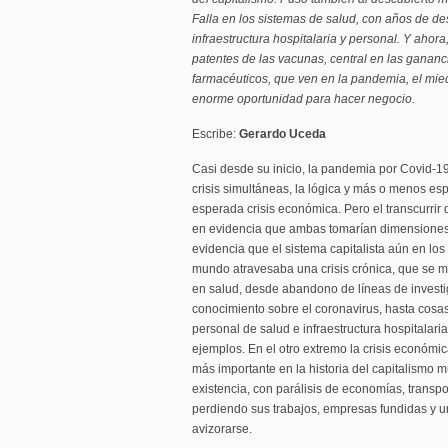
Falla en los sistemas de salud, con años de de
infraestructura hospitalaria y personal. Y ahora, 
patentes de las vacunas, central en las ganan
farmacéuticos, que ven en la pandemia, el mie
enorme oportunidad para hacer negocio.
Escribe:
Gerardo Uceda
Casi desde su inicio, la pandemia por Covid-19
crisis simultáneas, la lógica y más o menos espe
esperada crisis económica. Pero el transcurrir
en evidencia que ambas tomarían dimensiones h
evidencia que el sistema capitalista aún en lo
mundo atravesaba una crisis crónica, que se 
en salud, desde abandono de líneas de invest
conocimiento sobre el coronavirus, hasta cosa
personal de salud e infraestructura hospitalaria
ejemplos. En el otro extremo la crisis económ
más importante en la historia del capitalismo m
existencia, con parálisis de economías, transpo
perdiendo sus trabajos, empresas fundidas y u
avizorarse.