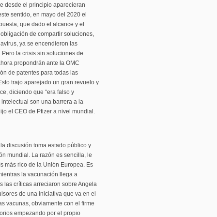
e desde el principio aparecieran
este sentido, en mayo del 2020 el
puesta, que dado el alcance y el
a obligación de compartir soluciones,
navirus, ya se encendieron las
Pero la crisis sin soluciones de
 ahora propondrán ante la OMC
ón de patentes para todas las
Esto trajo aparejado un gran revuelo y
ce, diciendo que “era falso y
 intelectual son una barrera a la
jo el CEO de Pfizer a nivel mundial.
la discusión toma estado público y
 mundial. La razón es sencilla, le
aís más rico de la Unión Europea. Es
ientras la vacunación llega a
 las críticas arreciaron sobre Angela
lsores de una iniciativa que va en el
las vacunas, obviamente con el firme
torios empezando por el propio