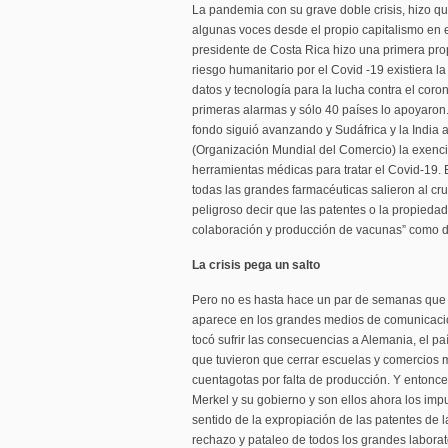
La pandemia con su grave doble crisis, hizo qu
algunas voces desde el propio capitalismo en 
presidente de Costa Rica hizo una primera pro
riesgo humanitario por el Covid -19 existiera l
datos y tecnología para la lucha contra el coro
primeras alarmas y sólo 40 países lo apoyaron. 
fondo siguió avanzando y Sudáfrica y la India
(Organización Mundial del Comercio) la exenci
herramientas médicas para tratar el Covid-19. 
todas las grandes farmacéuticas salieron al cru
peligroso decir que las patentes o la propiedad
colaboración y producción de vacunas” como di
La crisis pega un salto
Pero no es hasta hace un par de semanas que 
aparece en los grandes medios de comunicación
tocó sufrir las consecuencias a Alemania, el p
que tuvieron que cerrar escuelas y comercios m
cuentagotas por falta de producción. Y entonces
Merkel y su gobierno y son ellos ahora los impu
sentido de la expropiación de las patentes de 
rechazo y pataleo de todos los grandes labora