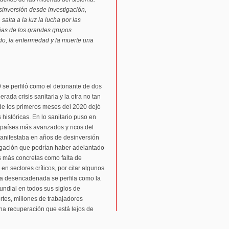
sinversión desde investigación,
salta a la luz la lucha por las
cias de los grandes grupos
do, la enfermedad y la muerte una
 se perfiló como el detonante de dos
rada crisis sanitaria y la otra no tan
 de los primeros meses del 2020 dejó
istóricas. En lo sanitario puso en
s países más avanzados y ricos del
manifestaba en años de desinversión
igación que podrían haber adelantado
s más concretas como falta de
 en sectores críticos, por citar algunos
ica desencadenada se perfila como la
undial en todos sus siglos de
rtes, millones de trabajadores
na recuperación que está lejos de