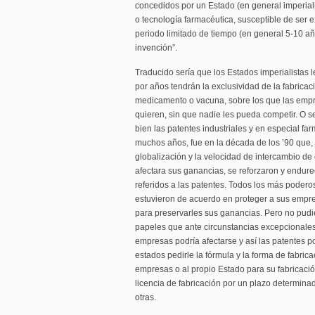
concedidos por un Estado (en general imperiali
o tecnología farmacéutica, susceptible de ser 
periodo limitado de tiempo (en general 5-10 añ
invención”.
Traducido sería que los Estados imperialistas
por años tendrán la exclusividad de la fabricaci
medicamento o vacuna, sobre los que las empr
quieren, sin que nadie les pueda competir. O 
bien las patentes industriales y en especial f
muchos años, fue en la década de los ’90 que,
globalización y la velocidad de intercambio de 
afectara sus ganancias, se reforzaron y endure
referidos a las patentes. Todos los más podero
estuvieron de acuerdo en proteger a sus empre
para preservarles sus ganancias. Pero no pudi
papeles que ante circunstancias excepcionale
empresas podría afectarse y así las patentes po
estados pedirle la fórmula y la forma de fabricac
empresas o al propio Estado para su fabricaci
licencia de fabricación por un plazo determina
otras.