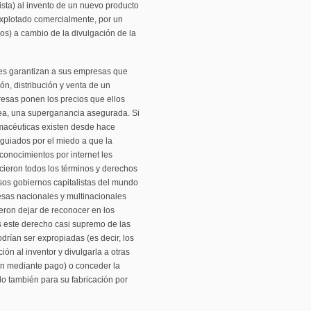
sta) al invento de un nuevo producto
explotado comercialmente, por un
os) a cambio de la divulgación de la
 les garantizan a sus empresas que
ón, distribución y venta de un
esas ponen los precios que ellos
sea, una superganancia asegurada. Si
armacéuticas existen desde hace
 guiados por el miedo a que la
conocimientos por internet les
cieron todos los términos y derechos
sos gobiernos capitalistas del mundo
sas nacionales y multinacionales
eron dejar de reconocer en los
s este derecho casi supremo de las
drían ser expropiadas (es decir, los
ión al inventor y divulgarla a otras
ón mediante pago) o conceder la
do también para su fabricación por