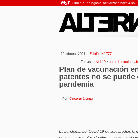
Lunes 27 de Agosto, actualizado hace 4 hs.
10 febrero, 2021
Edición N° 777
Temas:
covid-19
•
gerardo uceda
•
la
Plan de vacunación en
patentes no se puede 
pandemia
Por:
Gerardo Uceda
La pandemia por Covid-19 no sólo produjo la 
del capitalismo. Puso también al descubierto m