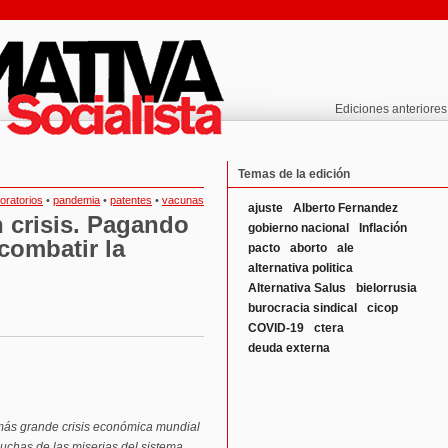
Ediciones anteriores
Temas de la edición
boratorios
•
pandemia
•
patentes
•
vacunas
ajuste
Alberto Fernandez
 crisis. Pagando
gobierno nacional
Inflación
combatir la
pacto
aborto
ale
alternativa politica
Alternativa Salus
bielorrusia
burocracia sindical
cicop
COVID-19
ctera
deuda externa
más grande crisis económica mundial
uchas de las miserias del sistema.