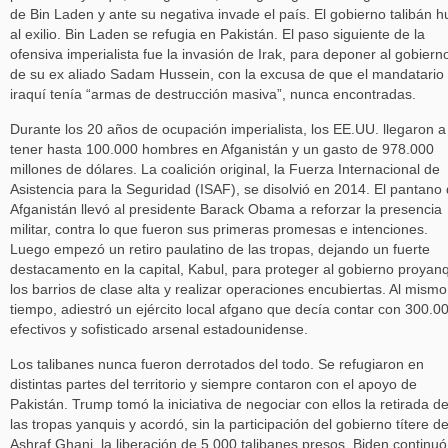
de Bin Laden y ante su negativa invade el país. El gobierno talibán h
al exilio. Bin Laden se refugia en Pakistán. El paso siguiente de la
ofensiva imperialista fue la invasión de Irak, para deponer al gobiern
de su ex aliado Sadam Hussein, con la excusa de que el mandatario
iraquí tenía “armas de destrucción masiva”, nunca encontradas.
Durante los 20 años de ocupación imperialista, los EE.UU. llegaron a
tener hasta 100.000 hombres en Afganistán y un gasto de 978.000
millones de dólares. La coalición original, la Fuerza Internacional de
Asistencia para la Seguridad (ISAF), se disolvió en 2014. El pantano
Afganistán llevó al presidente Barack Obama a reforzar la presencia
militar, contra lo que fueron sus primeras promesas e intenciones.
Luego empezó un retiro paulatino de las tropas, dejando un fuerte
destacamento en la capital, Kabul, para proteger al gobierno proyanq
los barrios de clase alta y realizar operaciones encubiertas. Al mismo
tiempo, adiestró un ejército local afgano que decía contar con 300.0
efectivos y sofisticado arsenal estadounidense.
Los talibanes nunca fueron derrotados del todo. Se refugiaron en
distintas partes del territorio y siempre contaron con el apoyo de
Pakistán. Trump tomó la iniciativa de negociar con ellos la retirada d
las tropas yanquis y acordó, sin la participación del gobierno títere d
Ashraf Ghani, la liberación de 5.000 talibanes presos. Biden continuó