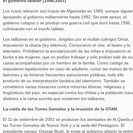
El gobierno talibán (1996-2001)
Los rusos retiraron sus tropas de Afganistán en 1989, aunque siguie
apoyando al gobierno militarmente hasta 1992. Sin este apoyo, el
gobierno colapsó y se produjo una guerra civil que duró hasta 1996,
culminando con el triunfo talibán.
Los talibanes en el gobierno, dirigidos por el mullah (clérigo) Omar,
impusieron la sharia (ley islámica). Censuraron el cine, el teatro y la
televisión. Prohibieron la escolarización de las niñas e impusieron el
burka a las mujeres, que no podían trabajar y sólo podían salir de su
casas acompañadas por un hombre de la familia. Como castigo se
impusieron lapidaciones en caso de adulterio, cortar las manos de lo
ladrones y se hicieron frecuentes ejecuciones públicas, todo ello
producto de su interpretación fanática del islamismo. También se
cometieron varias masacres contra minorías étnicas, religiosas y
lingüísticas del país, en especial contra los chiítas y la población haz
distintos a la rama sunnita que sostienen los talibanes.
La caída de las Torres Gemelas y la invasión de la OTAN
El 11 de setiembre de 2001 se producen los atentados de Al Qaeda 
las Torres Gemelas de Nueva York y a la sede del Pentágono. El
presidente yanqui, George Bush, le exige al gobierno afgano la entr