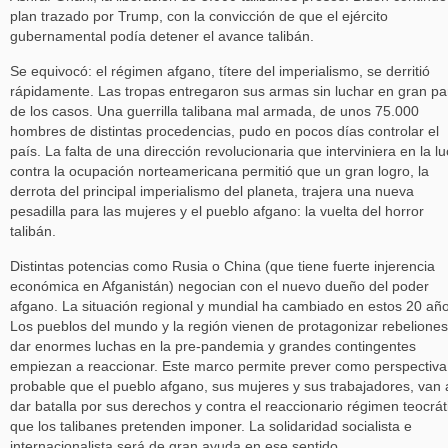
plan trazado por Trump, con la convicción de que el ejército
gubernamental podía detener el avance talibán.
Se equivocó: el régimen afgano, títere del imperialismo, se derritió
rápidamente. Las tropas entregaron sus armas sin luchar en gran pa
de los casos. Una guerrilla talibana mal armada, de unos 75.000
hombres de distintas procedencias, pudo en pocos días controlar el
país. La falta de una dirección revolucionaria que interviniera en la l
contra la ocupación norteamericana permitió que un gran logro, la
derrota del principal imperialismo del planeta, trajera una nueva
pesadilla para las mujeres y el pueblo afgano: la vuelta del horror
talibán.
Distintas potencias como Rusia o China (que tiene fuerte injerencia
económica en Afganistán) negocian con el nuevo dueño del poder
afgano. La situación regional y mundial ha cambiado en estos 20 año
Los pueblos del mundo y la región vienen de protagonizar rebeliones
dar enormes luchas en la pre-pandemia y grandes contingentes
empiezan a reaccionar. Este marco permite prever como perspectiva
probable que el pueblo afgano, sus mujeres y sus trabajadores, van 
dar batalla por sus derechos y contra el reaccionario régimen teocrát
que los talibanes pretenden imponer. La solidaridad socialista e
internacionalista será de gran ayuda en ese sentido.