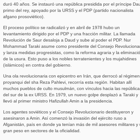
duró 40 años. Se instauró una república presidida por el príncipe Da
primo del rey, apoyado por la URSS y el PDP (partido nacionalista
afgano prosoviético).
El proceso político se radicalizó y en abril de 1978 hubo un
levantamiento dirigido por el PDP y una fracción militar. La llamada
Revolución de Saur desaloja a Daud y sube al poder el PDP. Nur
Mohammad Taraki asume como presidente del Consejo Revolucionar
y lanza medidas progresistas, como la reforma agraria y la eliminaci
de la usura. Esto puso a los nobles terratenientes y los mujahidines
(islámicos) en contra del gobierno.
Una ola revolucionaria con epicentro en Irán, que derrocó al régimen
proyanqui del sha Reza Pahlevi, recorría esta región. Habitan allí
muchos pueblos de culto musulmán, con vínculos hacia las república
del sur de la ex URSS. En 1979, un nuevo golpe desplazó a Taraki y
llevó al primer ministro Hafizullah Amin a la presidencia.
Los agentes soviéticos y el Consejo Revolucionario destituyeron y
asesinaron a Amin. Así comenzó la invasión del ejército ruso a
Afganistán, país en donde ya tenían más de mil asesores militares y
gran peso en sectores de la oficialidad.