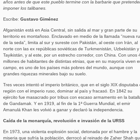
años antes de que este pueblo termine con la barbarie que pretende
imponer los talibanes.
Escribe:
Gustavo Giménez
Afganistán está en Asia Central, sin salida al mar y gran parte de su
territorio es montañoso. Enclavado en medio de la llamada “nueva ru
de la seda”, limita al sur y sureste con Pakistán, al oeste con Irán, al
norte con las ex repúblicas soviéticas de Turkmenistán, Uzbekistán y
Tayikistán, y al este, por un estrecho corredor, con China. Con unos 
millones de habitantes de distintas etnias, que en su mayoría viven e
campo, es uno de los países más pobres del mundo, aunque con
grandes riquezas minerales bajo su suelo.
Tres veces intentó el imperio británico, que en el siglo XIX disputaba
región con el imperio ruso, dominar al país y fracasó. En 1842 su
ejército fue masacrado por tribus con escaso armamento en la batall
de Gandamak. Y en 1919, al fin de la 1ª Guerra Mundial, el emir
Amanulá Khan les volvió a ganar y declaró la independencia.
Caída de la monarquía, revolución e invasión de la URSS
En 1973, una violenta explosión social, detonada por el hambre y la
miseria que sufría la población, derrocó al reinado de Zaher Shah q