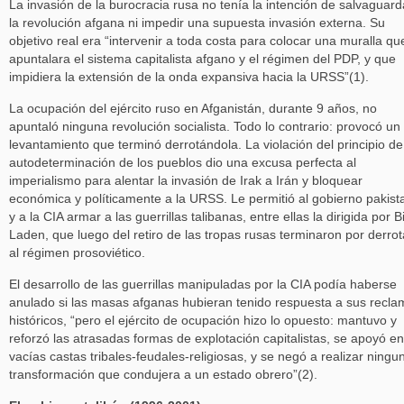
La invasión de la burocracia rusa no tenía la intención de salvaguard
la revolución afgana ni impedir una supuesta invasión externa. Su
objetivo real era “intervenir a toda costa para colocar una muralla qu
apuntalara el sistema capitalista afgano y el régimen del PDP, y que
impidiera la extensión de la onda expansiva hacia la URSS”(1).
La ocupación del ejército ruso en Afganistán, durante 9 años, no
apuntaló ninguna revolución socialista. Todo lo contrario: provocó un
levantamiento que terminó derrotándola. La violación del principio de
autodeterminación de los pueblos dio una excusa perfecta al
imperialismo para alentar la invasión de Irak a Irán y bloquear
económica y políticamente a la URSS. Le permitió al gobierno pakist
y a la CIA armar a las guerrillas talibanas, entre ellas la dirigida por B
Laden, que luego del retiro de las tropas rusas terminaron por derrot
al régimen prosoviético.
El desarrollo de las guerrillas manipuladas por la CIA podía haberse
anulado si las masas afganas hubieran tenido respuesta a sus recl
históricos, “pero el ejército de ocupación hizo lo opuesto: mantuvo y
reforzó las atrasadas formas de explotación capitalistas, se apoyó en
vacías castas tribales-feudales-religiosas, y se negó a realizar ningu
transformación que condujera a un estado obrero”(2).