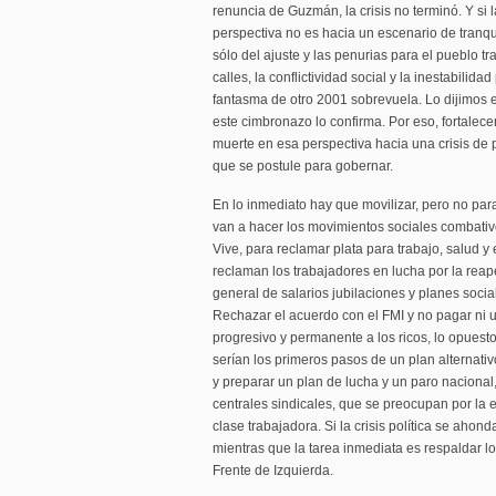
renuncia de Guzmán, la crisis no terminó. Y si l
perspectiva no es hacia un escenario de tranq
sólo del ajuste y las penurias para el pueblo tr
calles, la conflictividad social y la inestabilida
fantasma de otro 2001 sobrevuela. Lo dijimos en
este cimbronazo lo confirma. Por eso, fortalece
muerte en esa perspectiva hacia una crisis de
que se postule para gobernar.
En lo inmediato hay que movilizar, pero no par
van a hacer los movimientos sociales combativ
Vive, para reclamar plata para trabajo, salud y
reclaman los trabajadores en lucha por la reap
general de salarios jubilaciones y planes socia
Rechazar el acuerdo con el FMI y no pagar ni 
progresivo y permanente a los ricos, lo opuesto
serían los primeros pasos de un plan alternati
y preparar un plan de lucha y un paro nacional
centrales sindicales, que se preocupan por la es
clase trabajadora. Si la crisis política se ahond
mientras que la tarea inmediata es respaldar lo
Frente de Izquierda.