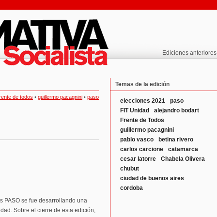
Ediciones anteriores
Temas de la edición
rente de todos
•
guillermo pacagnini
•
paso
elecciones 2021
paso
FIT Unidad
alejandro bodart
Frente de Todos
guillermo pacagnini
pablo vasco
betina rivero
carlos carcione
catamarca
cesar latorre
Chabela Olivera
chubut
ciudad de buenos aires
cordoba
as PASO se fue desarrollando una
idad. Sobre el cierre de esta edición,