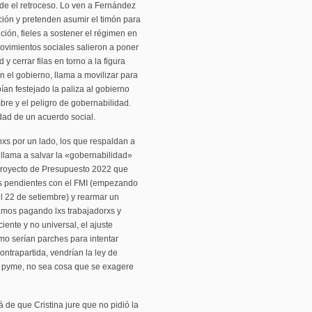
de el retroceso. Lo ven a Fernández
cción y pretenden asumir el timón para
ción, fieles a sostener el régimen en
ovimientos sociales salieron a poner
y cerrar filas en torno a la figura
n el gobierno, llama a movilizar para
an festejado la paliza al gobierno
bre y el peligro de gobernabilidad.
dad de un acuerdo social.
hxs por un lado, los que respaldan a
 llama a salvar la «gobernabilidad»
 proyecto de Presupuesto 2022 que
s pendientes con el FMI (empezando
l 22 de setiembre) y rearmar un
gamos pagando lxs trabajadorxs y
iente y no universal, el ajuste
imo serían parches para intentar
ontrapartida, vendrían la ley de
es pyme, no sea cosa que se exagere
 de que Cristina jure que no pidió la