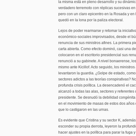
la misma está en pleno desarrollo y su dinámic
verdadero terremoto con réplicas sucesivas en t
pero con un claro epicentro en la Rosada y en 
quedó en la lona por la paliza electoral.
Lejos de poder rearmarse y retomar la iniciati
económico-sociales improvisados, desde el bún
renuncia de sus ministros afines. La primera p
carta abierta. Como efecto dominó, casi una de
colocaron en el escritorio presidencial sus ren
renunció a su gabinete. A nivel bonaerense, los
mismo ante Kicillof. Acto seguido, los ministros
levantaron la guardia. ¿Golpe de estado, como 
sectores adictos a las teorías conspirativas? N
profunda crisis política. La desencadenó el cac
alcanzó a todas las alas, sectores y referentes
presidente. Se desnudó la debilidad congénita
en el movimiento de masas de estos dos años d
que lo castigaron en las urnas.
Es evidente que Cristina y su sector K, además
esconder su propia derrota, leyeron la profundi
hacer ajustes en la política para parar la fuga 