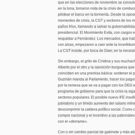
que en las elecciones de noviembre se consoli
en la lona, tomaron nota de la crisis de condu
pilotear el barco en la tormenta. Desde la oposi
momentos de crisis, la CGT y sectores de los m
paños fríos, llamando a salvar la gobernabilidad 
presidencial. El Movimiento Evita, con cargos e
respaldar a Fernández. Los mercados, que habí
con alzas, empezaron a caer ante la incertidum
La CGT insiste, por boca de Daer, en la necesi
Sin embargo, el grito de Cristina y sus muchac
Alberto por el otro y la oposición burguesa que
coinciden en una premisa básica: sostener el
Guzmán manda al Parlamento, hacer los pago
por la remesa que se va a pagar con los DEG e
programa de gobierno para que la crisis la si
sectores populares. El posible nuevo IFE insufic
jubilatorio y un tímido aumento del salario mín
descomprimir la caldera político social. Como c
compre nacional y el incentivo a las patronal
con el «derrame».
Con o sin cambio parcial de gabinete y más allá