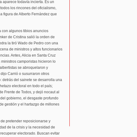
a aparece todavía incierta. Es un
odos los rincones del oficialismo,
la figura de Alberto Fernández que
va con algunos tibios anuncios
ker de Cristina salió la orden de
iedra la tiró Wado de Pedro con una
cena de ministros y altos funcionarios
uncias. Antes, Alicia en Santa Cruz
 ministros camporistas hicieron lo
 albertistas se abroquelaron y
dijo Carrió o susurraron otros
o: detrás del sainete se desarrolla una
hetazo electoral en todo el país;
 de Frente de Todos, y dejó nocaut al
 del gobierno, el desgaste profundo
e gestión y el hartazgo de millones
 de pretender reposicionarse y
dad de la crisis y la necesidad de
y recuperar electorado. Buscan evitar