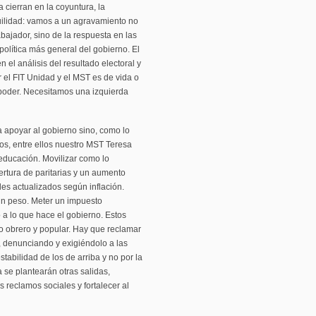
a cierran en la coyuntura, la
uilidad: vamos a un agravamiento no
abajador, sino de la respuesta en las
d política más general del gobierno. El
 el análisis del resultado electoral y
r el FIT Unidad y el MST es de vida o
 poder. Necesitamos una izquierda
a apoyar al gobierno sino, como lo
os, entre ellos nuestro MST Teresa
 educación. Movilizar como lo
ertura de paritarias y un aumento
les actualizados según inflación.
un peso. Meter un impuesto
 a lo que hace el gobierno. Estos
vo obrero y popular. Hay que reclamar
, denunciando y exigiéndolo a las
tabilidad de los de arriba y no por la
a se plantearán otras salidas,
s reclamos sociales y fortalecer al