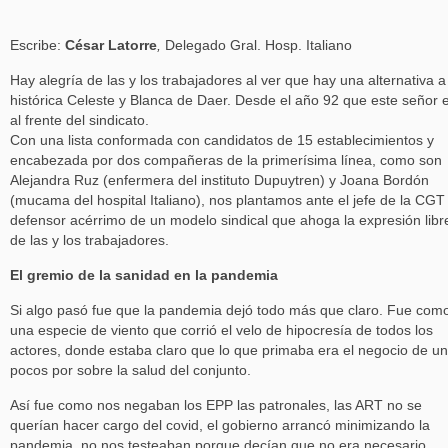
Escribe:
César Latorre
,
Delegado Gral. Hosp. Italiano
Hay alegría de las y los trabajadores al ver que hay una alternativa a
histórica Celeste y Blanca de Daer. Desde el año 92 que este señor 
al frente del sindicato.
Con una lista conformada con candidatos de 15 establecimientos y
encabezada por dos compañeras de la primerísima línea, como son
Alejandra Ruz (enfermera del instituto Dupuytren) y Joana Bordón
(mucama del hospital Italiano), nos plantamos ante el jefe de la CGT
defensor acérrimo de un modelo sindical que ahoga la expresión libr
de las y los trabajadores.
El gremio de la sanidad en la pandemia
Si algo pasó fue que la pandemia dejó todo más que claro. Fue com
una especie de viento que corrió el velo de hipocresía de todos los
actores, donde estaba claro que lo que primaba era el negocio de u
pocos por sobre la salud del conjunto.
Así fue como nos negaban los EPP las patronales, las ART no se
querían hacer cargo del covid, el gobierno arrancó minimizando la
pandemia, no nos testeaban porque decían que no era necesario,