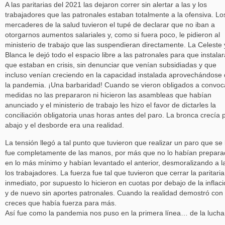
A las paritarias del 2021 las dejaron correr sin alertar a las y los
trabajadores que las patronales estaban totalmente a la ofensiva. Lo
mercaderes de la salud tuvieron el tupé de declarar que no iban a
otorgarnos aumentos salariales y, como si fuera poco, le pidieron al
ministerio de trabajo que las suspendieran directamente. La Celeste 
Blanca le dejó todo el espacio libre a las patronales para que instala
que estaban en crisis, sin denunciar que venían subsidiadas y que
incluso venían creciendo en la capacidad instalada aprovechándose
la pandemia. ¡Una barbaridad! Cuando se vieron obligados a convoc
medidas no las prepararon ni hicieron las asambleas que habían
anunciado y el ministerio de trabajo les hizo el favor de dictarles la
conciliación obligatoria unas horas antes del paro. La bronca crecía 
abajo y el desborde era una realidad.
La tensión llegó a tal punto que tuvieron que realizar un paro que se 
fue completamente de las manos, por más que no lo habían prepar
en lo más mínimo y habían levantado el anterior, desmoralizando a l
los trabajadores. La fuerza fue tal que tuvieron que cerrar la paritari
inmediato, por supuesto lo hicieron en cuotas por debajo de la inflac
y de nuevo sin aportes patronales. Cuando la realidad demostró con
creces que había fuerza para más.
Así fue como la pandemia nos puso en la primera línea… de la lucha