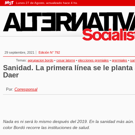
Lunes 27 de Agosto, actualizado hace 4 hs.
29 septiembre, 2021
Edición N° 792
Temas:
agrupacion bordo
•
cesar latorre
•
elecciones gremiales
•
grermiales
•
sa
Sanidad. La primera línea se le planta
Daer
Por:
Corresponsal
Nada es ni será lo mismo después del 2019. En la sanidad más aún. 
color Bordó recorre las instituciones de salud.