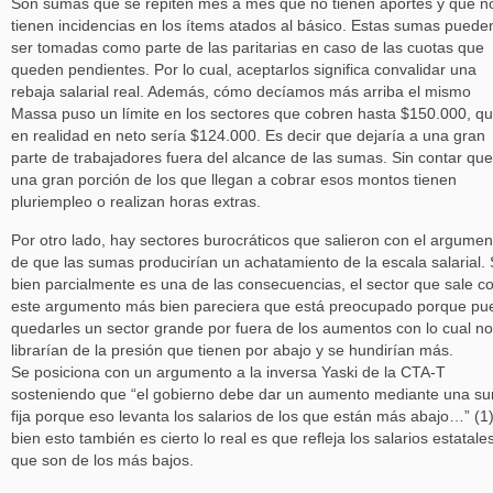
Son sumas que se repiten mes a mes que no tienen aportes y que n
tienen incidencias en los ítems atados al básico. Estas sumas puede
ser tomadas como parte de las paritarias en caso de las cuotas que
queden pendientes. Por lo cual, aceptarlos significa convalidar una
rebaja salarial real. Además, cómo decíamos más arriba el mismo
Massa puso un límite en los sectores que cobren hasta $150.000, q
en realidad en neto sería $124.000. Es decir que dejaría a una gran
parte de trabajadores fuera del alcance de las sumas. Sin contar que
una gran porción de los que llegan a cobrar esos montos tienen
pluriempleo o realizan horas extras.
Por otro lado, hay sectores burocráticos que salieron con el argumen
de que las sumas producirían un achatamiento de la escala salarial. 
bien parcialmente es una de las consecuencias, el sector que sale c
este argumento más bien pareciera que está preocupado porque pu
quedarles un sector grande por fuera de los aumentos con lo cual no
librarían de la presión que tienen por abajo y se hundirían más.
Se posiciona con un argumento a la inversa Yaski de la CTA-T
sosteniendo que “el gobierno debe dar un aumento mediante una s
fija porque eso levanta los salarios de los que están más abajo…” (1)
bien esto también es cierto lo real es que refleja los salarios estatale
que son de los más bajos.