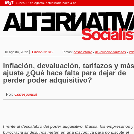
Lunes 27 de Agosto, actualizado hace 4 hs.
10 agosto, 2022
Edición N° 812
Temas:
cesar latorre
•
devaluación tarifazos
•
inf
Inflación, devaluación, tarifazos y má
ajuste ¿Qué hace falta para dejar de
perder poder adquisitivo?
Por:
Corresponsal
Frente al descalabro del poder adquisitivo, Massa, los empresarios y
burocracia sindical nos meten en una disyuntiva para no discutir el