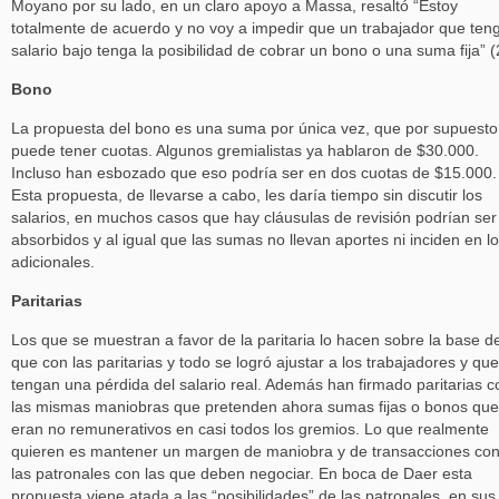
Moyano por su lado, en un claro apoyo a Massa, resaltó “Estoy
totalmente de acuerdo y no voy a impedir que un trabajador que ten
salario bajo tenga la posibilidad de cobrar un bono o una suma fija” (
Bono
La propuesta del bono es una suma por única vez, que por supuesto
puede tener cuotas. Algunos gremialistas ya hablaron de $30.000.
Incluso han esbozado que eso podría ser en dos cuotas de $15.000.
Esta propuesta, de llevarse a cabo, les daría tiempo sin discutir los
salarios, en muchos casos que hay cláusulas de revisión podrían ser
absorbidos y al igual que las sumas no llevan aportes ni inciden en l
adicionales.
Paritarias
Los que se muestran a favor de la paritaria lo hacen sobre la base d
que con las paritarias y todo se logró ajustar a los trabajadores y que
tengan una pérdida del salario real. Además han firmado paritarias c
las mismas maniobras que pretenden ahora sumas fijas o bonos que
eran no remunerativos en casi todos los gremios. Lo que realmente
quieren es mantener un margen de maniobra y de transacciones co
las patronales con las que deben negociar. En boca de Daer esta
propuesta viene atada a las “posibilidades” de las patronales, en sus