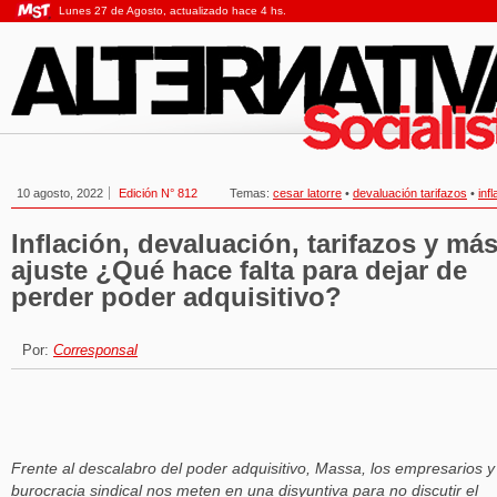
Lunes 27 de Agosto, actualizado hace 4 hs.
10 agosto, 2022
Edición N° 812
Temas:
cesar latorre
•
devaluación tarifazos
•
inf
Inflación, devaluación, tarifazos y má
ajuste ¿Qué hace falta para dejar de
perder poder adquisitivo?
Por:
Corresponsal
Frente al descalabro del poder adquisitivo, Massa, los empresarios y
burocracia sindical nos meten en una disyuntiva para no discutir el