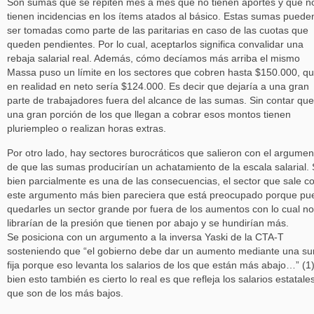
Son sumas que se repiten mes a mes que no tienen aportes y que n
tienen incidencias en los ítems atados al básico. Estas sumas puede
ser tomadas como parte de las paritarias en caso de las cuotas que
queden pendientes. Por lo cual, aceptarlos significa convalidar una
rebaja salarial real. Además, cómo decíamos más arriba el mismo
Massa puso un límite en los sectores que cobren hasta $150.000, q
en realidad en neto sería $124.000. Es decir que dejaría a una gran
parte de trabajadores fuera del alcance de las sumas. Sin contar que
una gran porción de los que llegan a cobrar esos montos tienen
pluriempleo o realizan horas extras.
Por otro lado, hay sectores burocráticos que salieron con el argumen
de que las sumas producirían un achatamiento de la escala salarial. 
bien parcialmente es una de las consecuencias, el sector que sale c
este argumento más bien pareciera que está preocupado porque pu
quedarles un sector grande por fuera de los aumentos con lo cual no
librarían de la presión que tienen por abajo y se hundirían más.
Se posiciona con un argumento a la inversa Yaski de la CTA-T
sosteniendo que “el gobierno debe dar un aumento mediante una s
fija porque eso levanta los salarios de los que están más abajo…” (1)
bien esto también es cierto lo real es que refleja los salarios estatale
que son de los más bajos.