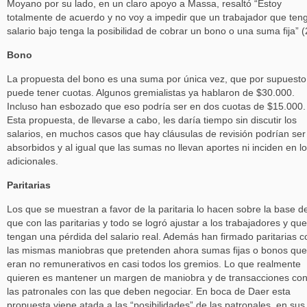
Moyano por su lado, en un claro apoyo a Massa, resaltó “Estoy
totalmente de acuerdo y no voy a impedir que un trabajador que ten
salario bajo tenga la posibilidad de cobrar un bono o una suma fija” (
Bono
La propuesta del bono es una suma por única vez, que por supuesto
puede tener cuotas. Algunos gremialistas ya hablaron de $30.000.
Incluso han esbozado que eso podría ser en dos cuotas de $15.000.
Esta propuesta, de llevarse a cabo, les daría tiempo sin discutir los
salarios, en muchos casos que hay cláusulas de revisión podrían ser
absorbidos y al igual que las sumas no llevan aportes ni inciden en l
adicionales.
Paritarias
Los que se muestran a favor de la paritaria lo hacen sobre la base d
que con las paritarias y todo se logró ajustar a los trabajadores y que
tengan una pérdida del salario real. Además han firmado paritarias c
las mismas maniobras que pretenden ahora sumas fijas o bonos que
eran no remunerativos en casi todos los gremios. Lo que realmente
quieren es mantener un margen de maniobra y de transacciones co
las patronales con las que deben negociar. En boca de Daer esta
propuesta viene atada a las “posibilidades” de las patronales, en sus