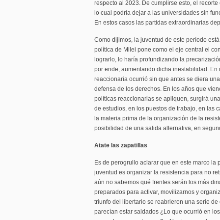
respecto al 2023. De cumplirse esto, el recorte
lo cual podría dejar a las universidades sin f
En estos casos las partidas extraordinarias de
Como dijimos, la juventud de este período está
política de Milei pone como el eje central el con
lograrlo, lo haría profundizando la precarizació
por ende, aumentando dicha inestabilidad. En 
reaccionaria ocurrió sin que antes se diera una
defensa de los derechos. En los años que vien
políticas reaccionarias se apliquen, surgirá una
de estudios, en los puestos de trabajo, en las c
la materia prima de la organización de la resis
posibilidad de una salida alternativa, en segun
Atate las zapatillas
Es de perogrullo aclarar que en este marco la 
juventud es organizar la resistencia para no re
aún no sabemos qué frentes serán los más di
preparados para activar, movilizarnos y organ
triunfo del libertario se reabrieron una serie d
parecían estar saldados ¿Lo que ocurrió en los