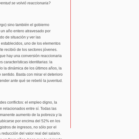
ventud se volvió reaccionaria?
rgo) sino también el gobierno
 un año entero atravesado por
ado de situación y ver las
a establecidos, uno de los elementos
e recibió de los sectores jóvenes.
 que hay una conversión reaccionaria
 características identitarias: la
o la dinámica de los últimos años, la
 sentido. Basta con mirar el deterioro
ender ante qué se rebeló la juventud.
ndes conflictos: el empleo digno, la
án relacionados entre sí. Todas las
rmanente aumento de la pobreza y la
 ubicarse por encima del 52% en los
istros de ingresos, no sólo por el
educción del valor real del salario.