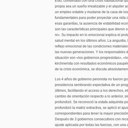
Esto, combinado con una crisis habitacional qu
propia sea un sueño irrealizable y el alquiler 
un empleo estable y mudarse de la casa de lo
fundamentales para poder proyectar una vida c
esas garantías, la ausencia de estabilidad eco
son las características principales que dieron 
ni». Su impacto en lo emocional explica el pro
salud mental en los últimos años. La angustia,
reflejo emocional de las condiciones material
las nuevas generaciones. Y los responsables d
situación son «los gobiernos progresistas», «lo
kirchnerista con resultados económicos paupér
de la crisis económica, se discuta absolutamen
Los 4 años de gobierno peronista no fueron gra
presidencia sembrando expectativa de un progr
últimos, facilitando el acceso a los derechos, 
cambio de orientación respecto a lo anterior, s
profundizó. Se reconoció la estafa adquirida po
profundizó la matriz extractiva, se aplicó el aj
correspondientes para tener la mayor precisión
Después de 3 gobiernos consecutivos con rece
ajuste aplicada por todas las fuerzas, con una