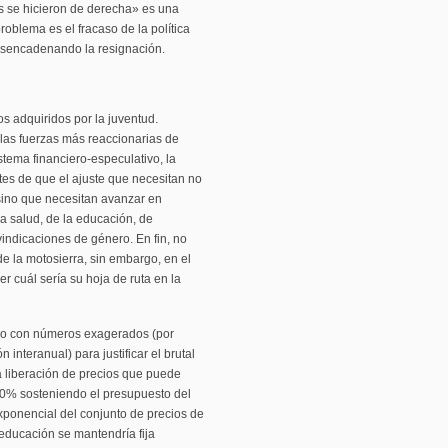
es se hicieron de derecha» es una
roblema es el fracaso de la política
esencadenando la resignación.
os adquiridos por la juventud.
las fuerzas más reaccionarias de
stema financiero-especulativo, la
ntes de que el ajuste que necesitan no
, sino que necesitan avanzar en
la salud, de la educación, de
indicaciones de género. En fin, no
de la motosierra, sin embargo, en el
er cuál sería su hoja de ruta en la
ico con números exagerados (por
interanual) para justificar el brutal
na liberación de precios que puede
00% sosteniendo el presupuesto del
exponencial del conjunto de precios de
 educación se mantendría fija