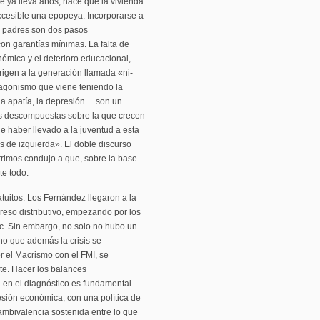
e ya lleva años, hace que la vivienda
accesible una epopeya. Incorporarse a
s padres son dos pasos
on garantías mínimas. La falta de
nómica y el deterioro educacional,
origen a la generación llamada «ni-
tagonismo que viene teniendo la
 la apatía, la depresión… son un
es descompuestas sobre la que crecen
e haber llevado a la juventud a esta
s de izquierda». El doble discurso
rimos condujo a que, sobre la base
te todo.
tuitos. Los Fernández llegaron a la
eso distributivo, empezando por los
etc. Sin embargo, no solo no hubo un
ino que además la crisis se
r el Macrismo con el FMI, se
uste. Hacer los balances
 en el diagnóstico es fundamental.
sión económica, con una política de
 ambivalencia sostenida entre lo que