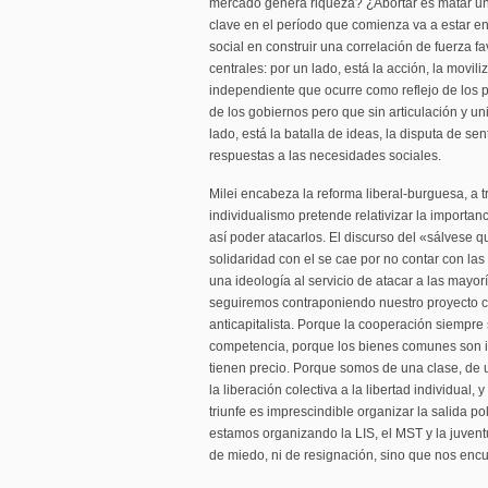
mercado genera riqueza? ¿Abortar es matar una
clave en el período que comienza va a estar e
social en construir una correlación de fuerza 
centrales: por un lado, está la acción, la movil
independiente que ocurre como reflejo de los 
de los gobiernos pero que sin articulación y un
lado, está la batalla de ideas, la disputa de se
respuestas a las necesidades sociales.
Milei encabeza la reforma liberal-burguesa, a 
individualismo pretende relativizar la importan
así poder atacarlos. El discurso del «sálvese 
solidaridad con el se cae por no contar con las
una ideología al servicio de atacar a las mayorí
seguiremos contraponiendo nuestro proyecto col
anticapitalista. Porque la cooperación siempre 
competencia, porque los bienes comunes son im
tienen precio. Porque somos de una clase, de u
la liberación colectiva a la libertad individual
triunfe es imprescindible organizar la salida p
estamos organizando la LIS, el MST y la juvent
de miedo, ni de resignación, sino que nos encu