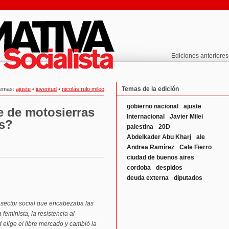
Ediciones anteriores
Temas de la edición
emas:
ajuste
•
juventud
•
nicolás rulo mileo
gobierno nacional
ajuste
 de motosierras
Internacional
Javier Milei
es?
palestina
20D
Abdelkader Abu Kharj
ale
Andrea Ramírez
Cele Fierro
ciudad de buenos aires
cordoba
despidos
deuda externa
diputados
 sector social que encabezaba las
feminista, la resistencia al
 elige el libre mercado y cambió la