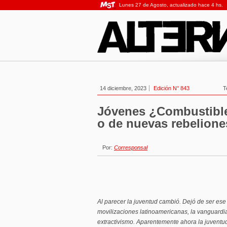
Lunes 27 de Agosto, actualizado hace 4 hs.
14 diciembre, 2023
Edición N° 843
T
Jóvenes ¿Combustible
o de nuevas rebelion
Por:
Corresponsal
Al parecer la juventud cambió. Dejó de ser ese
movilizaciones latinoamericanas, la vanguardia 
extractivismo. Aparentemente ahora la juventud