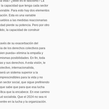
 vida? ¿Milei es el fascismo? La
n la capacidad que tenga cada sector
favorable. Para esto hay dos elementos
ización. Esta es una variable
pueblos a las medidas reaccionarias
idad pierde su potencia. Pero por otro
ntido, la capacidad de construir
través de su exacerbación del
cia de los derechos colectivos para
quien pueda» elimina la empatía y
 mismas posibilidades. En fin, toda
as y sus derechos. A esta visión, le
ectivo, internacionalista,
será un sistema superior a la
prescindibles para la vida y no
n sector social, que sigue prefiriendo
, y que sabe que para que esa lucha
olítica que la encabece. En ese camino
ud socialista. Que el 2024 no sea ni
entre en la lucha y la organización.