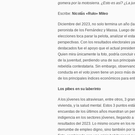
gomera por la motosierra. ¿Esto es así? ¿La ju
Escribe:
Nicolás «Rulo» Mileo
Diciembre del 2023, no solo termina un año (la
peronista de los Fernández y Massa. Luego de
elecciones toca parar la pelota, analizar el est
perspectivas. Con los resultados electorales y
destacados fue el apoyo que el actual president
Quien mira únicamente la foto, podría concluir
de la juventud, perdiendo una de sus principales
rebeldía contestataria. Sin embargo, observand
conducta en el voto joven tiene un poco más de
de los principales índices económicos para ent
Los pibes en su laberinto
A los jóvenes los atraviesan, entre otros, 3 gra
vivienda, y la salud mental. Estos 3 puntos est
encuestas de los últimos años muestran un pe
indigencia en los sectores jóvenes, llegando a
resultados del 2023. Lo mismo ocurre en los reg
derrumbe de empleo digno, sino también por la r