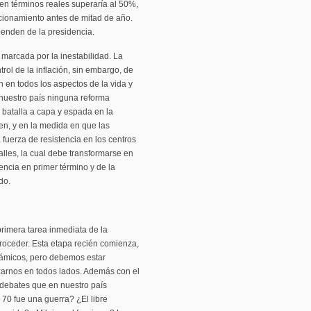
 en términos reales superaría al 50%,
uncionamiento antes de mitad de año.
penden de la presidencia.
 marcada por la inestabilidad. La
trol de la inflación, sin embargo, de
n en todos los aspectos de la vida y
nuestro país ninguna reforma
 batalla a capa y espada en la
en, y en la medida en que las
 fuerza de resistencia en los centros
alles, la cual debe transformarse en
tencia en primer término y de la
do.
primera tarea inmediata de la
troceder. Esta etapa recién comienza,
námicos, pero debemos estar
izarnos en todos lados. Además con el
e debates que en nuestro país
 70 fue una guerra? ¿El libre