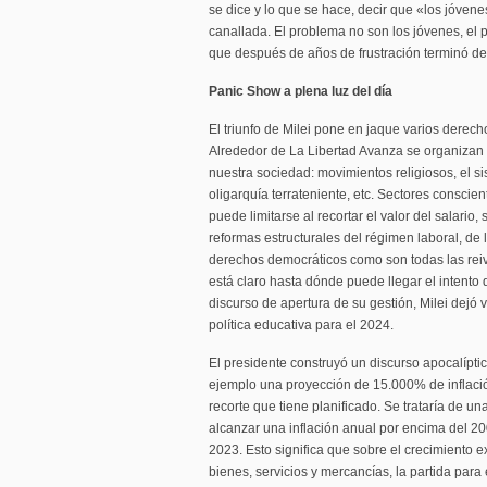
se dice y lo que se hace, decir que «los jóven
canallada. El problema no son los jóvenes, el p
que después de años de frustración terminó d
Panic Show a plena luz del día
El triunfo de Milei pone en jaque varios derech
Alrededor de La Libertad Avanza se organizan 
nuestra sociedad: movimientos religiosos, el si
oligarquía terrateniente, etc. Sectores conscie
puede limitarse al recortar el valor del salario
reformas estructurales del régimen laboral, de 
derechos democráticos como son todas las reiv
está claro hasta dónde puede llegar el intento 
discurso de apertura de su gestión, Milei dejó v
política educativa para el 2024.
El presidente construyó un discurso apocalípt
ejemplo una proyección de 15.000% de inflación 
recorte que tiene planificado. Se trataría de u
alcanzar una inflación anual por encima del 2
2023. Esto significa que sobre el crecimiento 
bienes, servicios y mercancías, la partida para