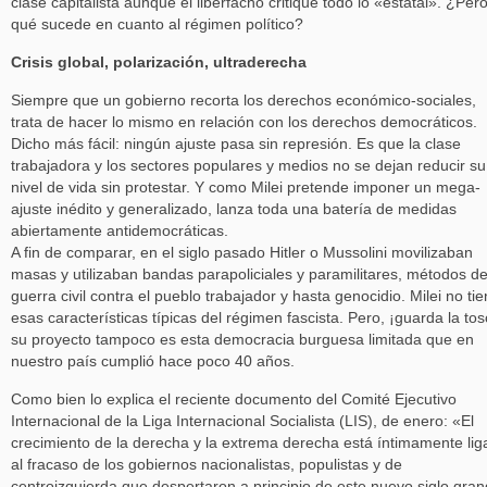
clase capitalista aunque el liberfacho critique todo lo «estatal». ¿Per
qué sucede en cuanto al régimen político?
Crisis global, polarización, ultraderecha
Siempre que un gobierno recorta los derechos económico-sociales,
trata de hacer lo mismo en relación con los derechos democráticos.
Dicho más fácil: ningún ajuste pasa sin represión. Es que la clase
trabajadora y los sectores populares y medios no se dejan reducir su
nivel de vida sin protestar. Y como Milei pretende imponer un mega-
ajuste inédito y generalizado, lanza toda una batería de medidas
abiertamente antidemocráticas.
A fin de comparar, en el siglo pasado Hitler o Mussolini movilizaban
masas y utilizaban bandas parapoliciales y paramilitares, métodos d
guerra civil contra el pueblo trabajador y hasta genocidio. Milei no ti
esas características típicas del régimen fascista. Pero, ¡guarda la tos
su proyecto tampoco es esta democracia burguesa limitada que en
nuestro país cumplió hace poco 40 años.
Como bien lo explica el reciente documento del Comité Ejecutivo
Internacional de la Liga Internacional Socialista (LIS), de enero: «El
crecimiento de la derecha y la extrema derecha está íntimamente li
al fracaso de los gobiernos nacionalistas, populistas y de
centroizquierda que despertaron a principio de este nuevo siglo gra