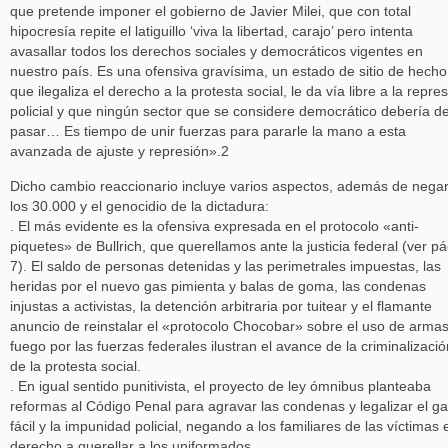
que pretende imponer el gobierno de Javier Milei, que con total
hipocresía repite el latiguillo ‘viva la libertad, carajo’ pero intenta
avasallar todos los derechos sociales y democráticos vigentes en
nuestro país. Es una ofensiva gravísima, un estado de sitio de hecho
que ilegaliza el derecho a la protesta social, le da vía libre a la repre
policial y que ningún sector que se considere democrático debería de
pasar… Es tiempo de unir fuerzas para pararle la mano a esta
avanzada de ajuste y represión».2
Dicho cambio reaccionario incluye varios aspectos, además de negar
los 30.000 y el genocidio de la dictadura:
. El más evidente es la ofensiva expresada en el protocolo «anti-
piquetes» de Bullrich, que querellamos ante la justicia federal (ver pá
7). El saldo de personas detenidas y las perimetrales impuestas, las
heridas por el nuevo gas pimienta y balas de goma, las condenas
injustas a activistas, la detención arbitraria por tuitear y el flamante
anuncio de reinstalar el «protocolo Chocobar» sobre el uso de arma
fuego por las fuerzas federales ilustran el avance de la criminalizació
de la protesta social.
. En igual sentido punitivista, el proyecto de ley ómnibus planteaba
reformas al Código Penal para agravar las condenas y legalizar el gat
fácil y la impunidad policial, negando a los familiares de las víctimas e
derecho a querellar a los uniformados.