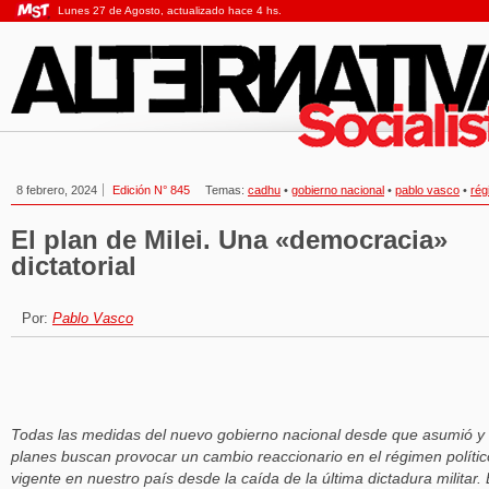
Lunes 27 de Agosto, actualizado hace 4 hs.
8 febrero, 2024
Edición N° 845
Temas:
cadhu
•
gobierno nacional
•
pablo vasco
•
rég
El plan de Milei. Una «democracia»
dictatorial
Por:
Pablo Vasco
Todas las medidas del nuevo gobierno nacional desde que asumió y
planes buscan provocar un cambio reaccionario en el régimen polític
vigente en nuestro país desde la caída de la última dictadura militar.