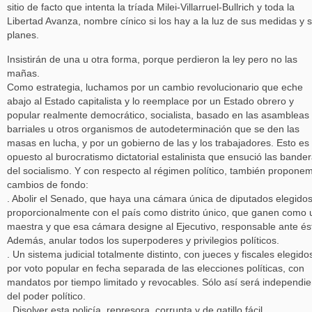
sitio de facto que intenta la tríada Milei-Villarruel-Bullrich y toda la
Libertad Avanza, nombre cínico si los hay a la luz de sus medidas y 
planes.
Insistirán de una u otra forma, porque perdieron la ley pero no las
mañas.
Como estrategia, luchamos por un cambio revolucionario que eche
abajo al Estado capitalista y lo reemplace por un Estado obrero y
popular realmente democrático, socialista, basado en las asambleas
barriales u otros organismos de autodeterminación que se den las
masas en lucha, y por un gobierno de las y los trabajadores. Esto es
opuesto al burocratismo dictatorial estalinista que ensució las bande
del socialismo. Y con respecto al régimen político, también propone
cambios de fondo:
. Abolir el Senado, que haya una cámara única de diputados elegido
proporcionalmente con el país como distrito único, que ganen como
maestra y que esa cámara designe al Ejecutivo, responsable ante és
Además, anular todos los superpoderes y privilegios políticos.
. Un sistema judicial totalmente distinto, con jueces y fiscales elegido
por voto popular en fecha separada de las elecciones políticas, con
mandatos por tiempo limitado y revocables. Sólo así será independie
del poder político.
. Disolver esta policía, represora, corrupta y de gatillo fácil.