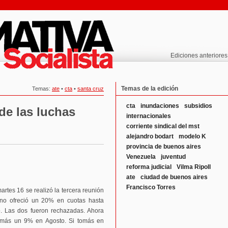
Ediciones anteriores
Temas de la edición
Temas:
ate
•
cta
•
santa cruz
cta
inundaciones
subsidios
de las luchas
internacionales
corriente sindical del mst
alejandro bodart
modelo K
provincia de buenos aires
Venezuela
juventud
reforma judicial
Vilma Ripoll
ate
ciudad de buenos aires
Francisco Torres
tes 16 se realizó la tercera reunión
ierno ofreció un 20% en cuotas hasta
. Las dos fueron rechazadas. Ahora
o más un 9% en Agosto. Si tomás en