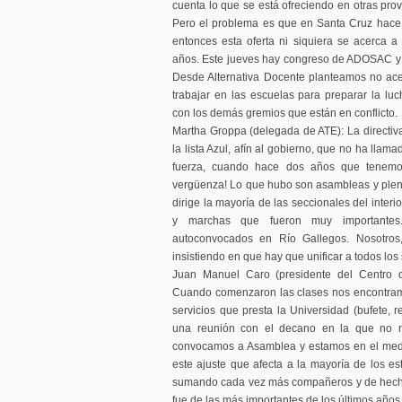
cuenta lo que se está ofreciendo en otras prov
Pero el problema es que en Santa Cruz hac
entonces esta oferta ni siquiera se acerca 
años. Este jueves hay congreso de ADOSAC y e
Desde Alternativa Docente planteamos no acept
trabajar en las escuelas para preparar la lu
con los demás gremios que están en conflicto.
Martha Groppa (delegada de ATE): La directiv
la lista Azul, afín al gobierno, que no ha lla
fuerza, cuando hace dos años que tenemos
vergüenza! Lo que hubo son asambleas y ple
dirige la mayoría de las seccionales del inter
y marchas que fueron muy importante
autoconvocados en Río Gallegos. Nosotros,
insistiendo en que hay que unificar a todos lo
Juan Manuel Caro (presidente del Centro 
Cuando comenzaron las clases nos encontra
servicios que presta la Universidad (bufete, r
una reunión con el decano en la que no n
convocamos a Asamblea y estamos en el medi
este ajuste que afecta a la mayoría de los e
sumando cada vez más compañeros y de hech
fue de las más importantes de los últimos años