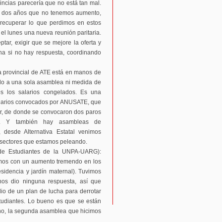
incias parecería que no está tan mal.
e dos años que no tenemos aumento,
a recuperar lo que perdimos en estos
l lunes una nueva reunión paritaria.
ar, exigir que se mejore la oferta y
cha si no hay respuesta, coordinando
a provincial de ATE está en manos de
mado a una sola asamblea ni medida de
 los salarios congelados. Es una
narios convocados por ANUSATE, que
ior, de donde se convocaron dos paros
s. Y también hay asambleas de
 desde Alternativa Estatal venimos
s sectores que estamos peleando.
de Estudiantes de la UNPA-UARG):
mos con un aumento tremendo en los
esidencia y jardín maternal). Tuvimos
os dio ninguna respuesta, así que
o de un plan de lucha para derrotar
studiantes. Lo bueno es que se están
o, la segunda asamblea que hicimos
.