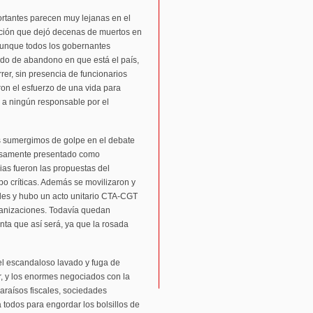
ortantes parecen muy lejanas en el
ación que dejó decenas de muertos en
 Aunque todos los gobernantes
tado de abandono en que está el país,
rrer, sin presencia de funcionarios
on el esfuerzo de una vida para
r a ningún responsable por el
 nos sumergimos de golpe en el debate
ciosamente presentado como
rias fueron las propuestas del
o críticas. Además se movilizaron y
nales y hubo un acto unitario CTA-CGT
anizaciones. Todavía quedan
nta que así será, ya que la rosada
el escandaloso lavado y fuga de
, y los enormes negociados con la
paraísos fiscales, sociedades
 todos para engordar los bolsillos de