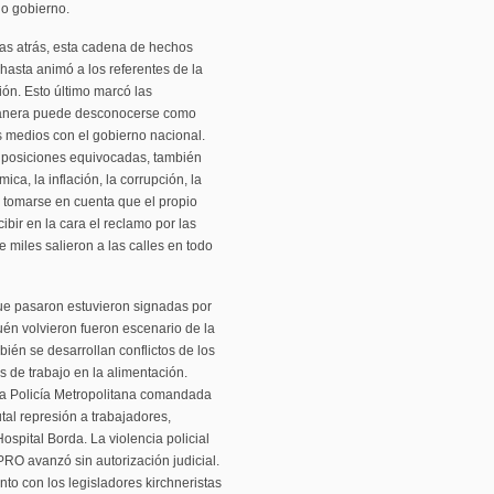
io gobierno.
s atrás, esta cadena de hechos
hasta animó a los referentes de la
ón. Esto último marcó las
 manera puede desconocerse como
s medios con el gobierno nacional.
 posiciones equivocadas, también
ica, la inflación, la corrupción, la
e tomarse en cuenta que el propio
ibir en la cara el reclamo por las
 miles salieron a las calles en todo
que pasaron estuvieron signadas por
én volvieron fueron escenario de la
bién se desarrollan conflictos de los
s de trabajo en la alimentación.
La Policía Metropolitana comandada
tal represión a trabajadores,
ospital Borda. La violencia policial
PRO avanzó sin autorización judicial.
to con los legisladores kirchneristas