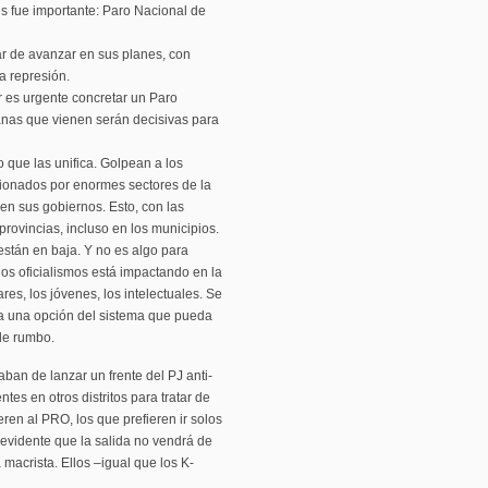
s fue importante: Paro Nacional de
ar de avanzar en sus planes, con
a represión.
ar es urgente concretar un Paro
nas que vienen serán decisivas para
 que las unifica. Golpean a los
estionados por enormes sectores de la
n sus gobiernos. Esto, con las
rovincias, incluso en los municipios.
stán en baja. Y no es algo para
 los oficialismos está impactando en la
res, los jóvenes, los intelectuales. Se
ta una opción del sistema que pueda
de rumbo.
an de lanzar un frente del PJ anti-
tes en otros distritos para tratar de
eren al PRO, los que prefieren ir solos
s evidente que la salida no vendrá de
a macrista. Ellos –igual que los K-