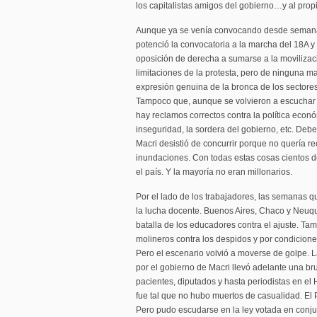
los capitalistas amigos del gobierno…y al prop
Aunque ya se venía convocando desde semana
potenció la convocatoria a la marcha del 18A y 
oposición de derecha a sumarse a la movilizaci
limitaciones de la protesta, pero de ninguna
expresión genuina de la bronca de los sectore
Tampoco que, aunque se volvieron a escuchar
hay reclamos correctos contra la política económ
inseguridad, la sordera del gobierno, etc. Deb
Macri desistió de concurrir porque no quería rec
inundaciones. Con todas estas cosas cientos de
el país. Y la mayoría no eran millonarios.
Por el lado de los trabajadores, las semanas 
la lucha docente. Buenos Aires, Chaco y Neuqu
batalla de los educadores contra el ajuste. Tam
molineros contra los despidos y por condicione
Pero el escenario volvió a moverse de golpe. 
por el gobierno de Macri llevó adelante una bru
pacientes, diputados y hasta periodistas en el H
fue tal que no hubo muertos de casualidad. El 
Pero pudo escudarse en la ley votada en conjun