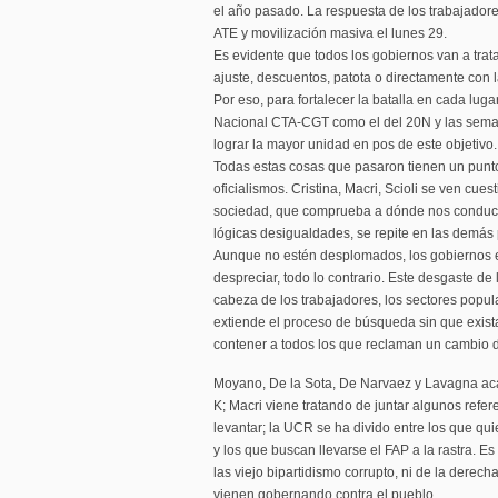
el año pasado. La respuesta de los trabajadore
ATE y movilización masiva el lunes 29.
Es evidente que todos los gobiernos van a trat
ajuste, descuentos, patota o directamente con l
Por eso, para fortalecer la batalla en cada lug
Nacional CTA-CGT como el del 20N y las sema
lograr la mayor unidad en pos de este objetivo.
Todas estas cosas que pasaron tienen un punto
oficialismos. Cristina, Macri, Scioli se ven cu
sociedad, que comprueba a dónde nos conduce
lógicas desigualdades, se repite en las demás p
Aunque no estén desplomados, los gobiernos e
despreciar, todo lo contrario. Este desgaste de
cabeza de los trabajadores, los sectores popula
extiende el proceso de búsqueda sin que exis
contener a todos los que reclaman un cambio 
Moyano, De la Sota, De Narvaez y Lavagna acab
K; Macri viene tratando de juntar algunos referen
levantar; la UCR se ha divido entre los que qui
y los que buscan llevarse el FAP a la rastra. E
las viejo bipartidismo corrupto, ni de la derech
vienen gobernando contra el pueblo.