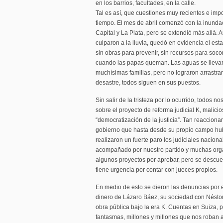
en los barrios, facultades, en la calle.
Tal es así, que cuestiones muy recientes e imp
tiempo. El mes de abril comenzó con la inund
Capital y La Plata, pero se extendió más allá.
culparon a la lluvia, quedó en evidencia el es
sin obras para prevenir, sin recursos para soco
cuando las papas queman. Las aguas se llevar
muchísimas familias, pero no lograron arrastra
desastre, todos siguen en sus puestos.
Sin salir de la tristeza por lo ocurrido, todos
sobre el proyecto de reforma judicial K, mali
“democratización de la justicia”. Tan reacciona
gobierno que hasta desde su propio campo hub
realizaron un fuerte paro los judiciales nacio
acompañado por nuestro partido y muchas org
algunos proyectos por aprobar, pero se descue
tiene urgencia por contar con jueces propios.
En medio de esto se dieron las denuncias por 
dinero de Lázaro Báez, su sociedad con Néstor
obra pública bajo la era K. Cuentas en Suiza, 
fantasmas, millones y millones que nos roban a