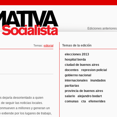
Ediciones anteriores
Temas de la edición
Temas:
editorial
elecciones 2013
hospital borda
ciudad de buenos aires
docentes
represion policial
gobierno nacional
internacionales
inundados
paritarias
provincia de buenos aires
salario
alejandro bodart
aís dejaría desorientado a quien
comunas
cta
efemerides
de seguir las noticias locales.
conmueven a millones y generan un
 extiende por los lugares de trabajo,