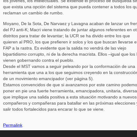
los jóvenes, los intelectuales. Se extiende el proceso de búsqueda si
que exista una opción del sistema que pueda contener a todos los q
reclaman un cambio de rumbo.
Moyano, De la Sota, De Narvaez y Lavagna acaban de lanzar un fre
del PJ anti-K; Macri viene tratando de juntar algunos referentes en o
distritos para tratar de levantar; la UCR se ha divido entre los que
quieren al PRO, los que prefieren ir solos y los que buscan llevarse e
FAP a la rastra. Es evidente que la salida no vendrá de las viejo
bipartidismo corrupto, ni de la derecha macrista. Ellos –igual que los 
vienen gobernando contra el pueblo.
Desde el MST vamos a seguir peleando por la conformación de una
herramienta que una a los que seguimos creyendo en la construcció
de un movimiento emancipador (ver página 5).
Estamos convencidos de que si avanzamos por este camino podem
poner en pie una fuerte herramienta, emancipadora, unitaria, diversa
que implique una salida positiva a esta situación motivando a nuevos
compañeros y compañeras para batallar en las próximas elecciones 
salir todos fortalecidos para encarar lo que se viene.
Permalink