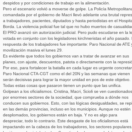
despidos y por condiciones de trabajo en la alimentación.
Pero el escenario volvió a moverse de golpe. La Policía Metropolitan
comandada por el gobierno de Macri llevó adelante una brutal repre
a trabajadores, pacientes, diputados y hasta periodistas en el Hospita
Borda. La violencia policial fue tal que no hubo muertos de casualida
El PRO avanzó sin autorización judicial. Pero pudo escudarse en la l
votada en conjunto con los legisladores kirchneristas el año pasado.
respuesta de los trabajadores fue importante: Paro Nacional de ATE 
movilización masiva el lunes 29.
Es evidente que todos los gobiernos van a tratar de avanzar en sus
planes, con ajuste, descuentos, patota o directamente con la represi
Por eso, para fortalecer la batalla en cada lugar es urgente concreta
Paro Nacional CTA-CGT como el del 20N y las semanas que vienen
serán decisivas para lograr la mayor unidad en pos de este objetivo.
Todas estas cosas que pasaron tienen un punto que las unifica.
Golpean a los oficialismos. Cristina, Macri, Scioli se ven cuestionado
por enormes sectores de la sociedad, que comprueba a dónde nos
conducen sus gobiernos. Esto, con las lógicas desigualdades, se rep
en las demás provincias, incluso en los municipios. Aunque no estén
desplomados, los gobiernos están en baja. Y no es algo para
despreciar, todo lo contrario. Este desgaste de los oficialismos está
impactando en la cabeza de los trabajadores, los sectores populares