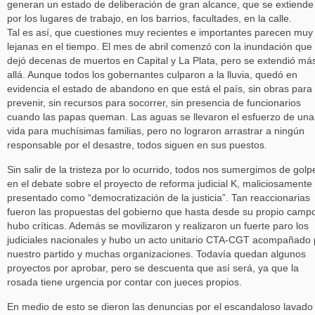
generan un estado de deliberación de gran alcance, que se extiende
por los lugares de trabajo, en los barrios, facultades, en la calle.
Tal es así, que cuestiones muy recientes e importantes parecen muy
lejanas en el tiempo. El mes de abril comenzó con la inundación que
dejó decenas de muertos en Capital y La Plata, pero se extendió má
allá. Aunque todos los gobernantes culparon a la lluvia, quedó en
evidencia el estado de abandono en que está el país, sin obras para
prevenir, sin recursos para socorrer, sin presencia de funcionarios
cuando las papas queman. Las aguas se llevaron el esfuerzo de una
vida para muchísimas familias, pero no lograron arrastrar a ningún
responsable por el desastre, todos siguen en sus puestos.
Sin salir de la tristeza por lo ocurrido, todos nos sumergimos de golp
en el debate sobre el proyecto de reforma judicial K, maliciosamente
presentado como “democratización de la justicia”. Tan reaccionarias
fueron las propuestas del gobierno que hasta desde su propio camp
hubo críticas. Además se movilizaron y realizaron un fuerte paro los
judiciales nacionales y hubo un acto unitario CTA-CGT acompañado 
nuestro partido y muchas organizaciones. Todavía quedan algunos
proyectos por aprobar, pero se descuenta que así será, ya que la
rosada tiene urgencia por contar con jueces propios.
En medio de esto se dieron las denuncias por el escandaloso lavado