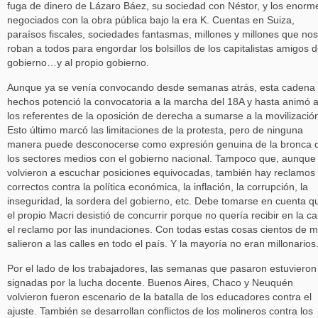
fuga de dinero de Lázaro Báez, su sociedad con Néstor, y los enorm
negociados con la obra pública bajo la era K. Cuentas en Suiza,
paraísos fiscales, sociedades fantasmas, millones y millones que nos
roban a todos para engordar los bolsillos de los capitalistas amigos d
gobierno…y al propio gobierno.
Aunque ya se venía convocando desde semanas atrás, esta cadena
hechos potenció la convocatoria a la marcha del 18A y hasta animó 
los referentes de la oposición de derecha a sumarse a la movilizació
Esto último marcó las limitaciones de la protesta, pero de ninguna
manera puede desconocerse como expresión genuina de la bronca 
los sectores medios con el gobierno nacional. Tampoco que, aunque
volvieron a escuchar posiciones equivocadas, también hay reclamos
correctos contra la política económica, la inflación, la corrupción, la
inseguridad, la sordera del gobierno, etc. Debe tomarse en cuenta q
el propio Macri desistió de concurrir porque no quería recibir en la ca
el reclamo por las inundaciones. Con todas estas cosas cientos de m
salieron a las calles en todo el país. Y la mayoría no eran millonarios
Por el lado de los trabajadores, las semanas que pasaron estuvieron
signadas por la lucha docente. Buenos Aires, Chaco y Neuquén
volvieron fueron escenario de la batalla de los educadores contra el
ajuste. También se desarrollan conflictos de los molineros contra los