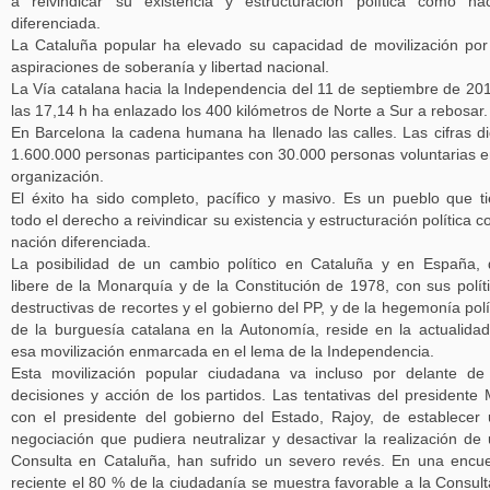
a reivindicar su existencia y estructuración política como na
diferenciada.
La Cataluña popular ha elevado su capacidad de movilización por
aspiraciones de soberanía y libertad nacional.
La Vía catalana hacia la Independencia del 11 de septiembre de 20
las 17,14 h ha enlazado los 400 kilómetros de Norte a Sur a rebosar.
En Barcelona la cadena humana ha llenado las calles. Las cifras d
1.600.000 personas participantes con 30.000 personas voluntarias e
organización.
El éxito ha sido completo, pacífico y masivo. Es un pueblo que t
todo el derecho a reivindicar su existencia y estructuración política 
nación diferenciada.
La posibilidad de un cambio político en Cataluña y en España,
libere de la Monarquía y de la Constitución de 1978, con sus polít
destructivas de recortes y el gobierno del PP, y de la hegemonía polí
de la burguesía catalana en la Autonomía, reside en la actualida
esa movilización enmarcada en el lema de la Independencia.
Esta movilización popular ciudadana va incluso por delante de
decisiones y acción de los partidos. Las tentativas del presidente
con el presidente del gobierno del Estado, Rajoy, de establecer
negociación que pudiera neutralizar y desactivar la realización de
Consulta en Cataluña, han sufrido un severo revés. En una encu
reciente el 80 % de la ciudadanía se muestra favorable a la Consult