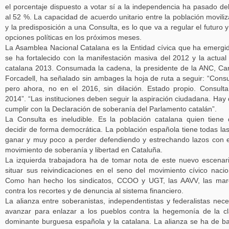
el porcentaje dispuesto a votar sí a la independencia ha pasado de
al 52 %. La capacidad de acuerdo unitario entre la población movili
y la predisposición a una Consulta, es lo que va a regular el futuro y
opciones políticas en los próximos meses.
La Asamblea Nacional Catalana es la Entidad cívica que ha emergi
se ha fortalecido con la manifestación masiva del 2012 y la actual
catalana 2013. Consumada la cadena, la presidente de la ANC, C
Forcadell, ha señalado sin ambages la hoja de ruta a seguir: “Consu
pero ahora, no en el 2016, sin dilación. Estado propio. Consult
2014”. “Las instituciones deben seguir la aspiración ciudadana. Hay
cumplir con la Declaración de soberanía del Parlamento catalán”.
La Consulta es ineludible. Es la población catalana quien tiene
decidir de forma democrática. La población española tiene todas la
ganar y muy poco a perder defendiendo y estrechando lazos con 
movimiento de soberanía y libertad en Cataluña.
La izquierda trabajadora ha de tomar nota de este nuevo escenar
situar sus reivindicaciones en el seno del movimiento cívico nacio
Como han hecho los sindicatos, CCOO y UGT, las AAVV, las ma
contra los recortes y de denuncia al sistema financiero.
La alianza entre soberanistas, independentistas y federalistas nece
avanzar para enlazar a los pueblos contra la hegemonía de la c
dominante burguesa española y la catalana. La alianza se ha de b