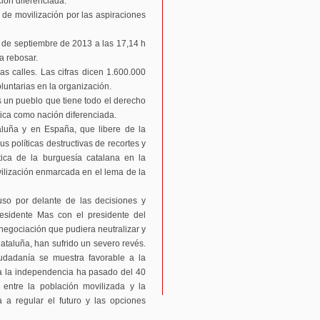
ción diferenciada.
de movilización por las aspiraciones
 de septiembre de 2013 a las 17,14 h
a rebosar.
s calles. Las cifras dicen 1.600.000
luntarias en la organización.
Es un pueblo que tiene todo el derecho
ítica como nación diferenciada.
aluña y en España, que libere de la
s políticas destructivas de recortes y
tica de la burguesía catalana en la
ilización enmarcada en el lema de la
uso por delante de las decisiones y
presidente Mas con el presidente del
negociación que pudiera neutralizar y
ataluña, han sufrido un severo revés.
udadanía se muestra favorable a la
í a la independencia ha pasado del 40
entre la población movilizada y la
 a regular el futuro y las opciones