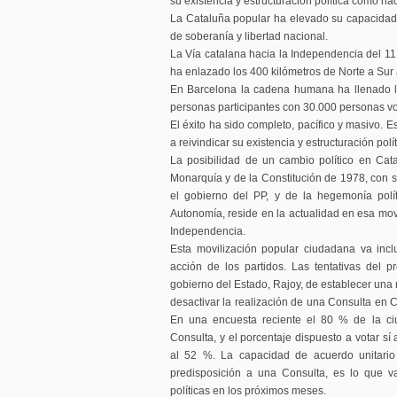
su existencia y estructuración política como na
La Cataluña popular ha elevado su capacidad 
de soberanía y libertad nacional.
La Vía catalana hacia la Independencia del 11
ha enlazado los 400 kilómetros de Norte a Sur 
En Barcelona la cadena humana ha llenado la
personas participantes con 30.000 personas vo
El éxito ha sido completo, pacífico y masivo. 
a reivindicar su existencia y estructuración pol
La posibilidad de un cambio político en Cat
Monarquía y de la Constitución de 1978, con su
el gobierno del PP, y de la hegemonía polí
Autonomía, reside en la actualidad en esa mov
Independencia.
Esta movilización popular ciudadana va incl
acción de los partidos. Las tentativas del 
gobierno del Estado, Rajoy, de establecer una 
desactivar la realización de una Consulta en C
En una encuesta reciente el 80 % de la ci
Consulta, y el porcentaje dispuesto a votar s
al 52 %. La capacidad de acuerdo unitario 
predisposición a una Consulta, es lo que va
políticas en los próximos meses.