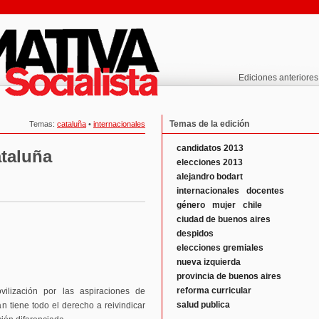
Ediciones anteriores
Temas de la edición
Temas:
cataluña
•
internacionales
candidatos 2013
taluña
elecciones 2013
alejandro bodart
internacionales
docentes
género
mujer
chile
ciudad de buenos aires
despidos
elecciones gremiales
nueva izquierda
provincia de buenos aires
reforma curricular
lización por las aspiraciones de
salud publica
án tiene todo el derecho a reivindicar