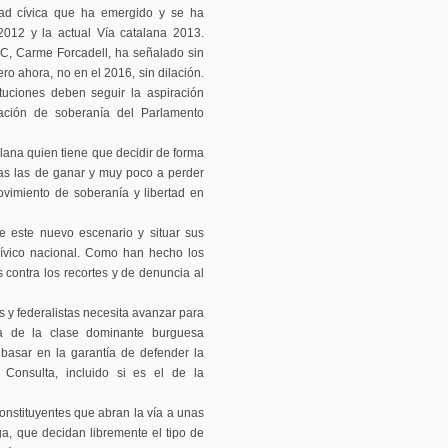
ad cívica que ha emergido y se ha
 2012 y la actual Vía catalana 2013.
C, Carme Forcadell, ha señalado sin
ro ahora, no en el 2016, sin dilación.
ituciones deben seguir la aspiración
ación de soberanía del Parlamento
alana quien tiene que decidir de forma
das las de ganar y muy poco a perder
vimiento de soberanía y libertad en
e este nuevo escenario y situar sus
cívico nacional. Como han hecho los
contra los recortes y de denuncia al
s y federalistas necesita avanzar para
a de la clase dominante burguesa
 basar en la garantía de defender la
 Consulta, incluido si es el de la
nstituyentes que abran la vía a unas
a, que decidan libremente el tipo de