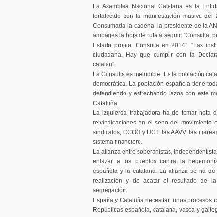
La Asamblea Nacional Catalana es la Entid
fortalecido con la manifestación masiva del
Consumada la cadena, la presidente de la AN
ambages la hoja de ruta a seguir: “Consulta, pe
Estado propio. Consulta en 2014”. “Las inst
ciudadana. Hay que cumplir con la Declar
catalán”.
La Consulta es ineludible. Es la población cat
democrática. La población española tiene to
defendiendo y estrechando lazos con este mo
Cataluña.
La izquierda trabajadora ha de tomar nota d
reivindicaciones en el seno del movimiento 
sindicatos, CCOO y UGT, las AAVV, las mareas 
sistema financiero.
La alianza entre soberanistas, independentista
enlazar a los pueblos contra la hegemoní
española y la catalana. La alianza se ha de
realización y de acatar el resultado de la
segregación.
España y Cataluña necesitan unos procesos co
Repúblicas española, catalana, vasca y galleg