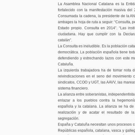
La Asamblea Nacional Catalana es la Entid
fortalecido con la manifestación masiva del
Consumada la cadena, la presidente de la AN
ambages la hoja de ruta a seguir: “Consulta, pe
Estado propio. Consulta en 2014”. “Las inst
ciudadana. Hay que cumplir con la Declar
catalán”.
La Consulta es ineludible. Es la población cat
democrática. La población española tiene to
defendiendo y estrechando lazos con este mo
Cataluña.
La izquierda trabajadora ha de tomar nota d
reivindicaciones en el seno del movimiento 
sindicatos, CCOO y UGT, las AAVV, las mareas 
sistema financiero.
La alianza entre soberanistas, independentista
enlazar a los pueblos contra la hegemoní
española y la catalana. La alianza se ha de
realización y de acatar el resultado de la
segregación.
España y Cataluña necesitan unos procesos co
Repúblicas española, catalana, vasca y galleg