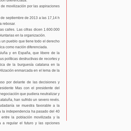
ción diferenciada.
de movilización por las aspiraciones
 de septiembre de 2013 a las 17,14 h
a rebosar.
s calles. Las cifras dicen 1.600.000
luntarias en la organización.
Es un pueblo que tiene todo el derecho
ítica como nación diferenciada.
aluña y en España, que libere de la
s políticas destructivas de recortes y
tica de la burguesía catalana en la
ilización enmarcada en el lema de la
uso por delante de las decisiones y
presidente Mas con el presidente del
negociación que pudiera neutralizar y
ataluña, han sufrido un severo revés.
udadanía se muestra favorable a la
í a la independencia ha pasado del 40
entre la población movilizada y la
 a regular el futuro y las opciones