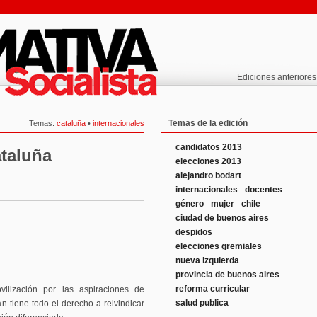
Ediciones anteriores
Temas de la edición
Temas:
cataluña
•
internacionales
candidatos 2013
taluña
elecciones 2013
alejandro bodart
internacionales
docentes
género
mujer
chile
ciudad de buenos aires
despidos
elecciones gremiales
nueva izquierda
provincia de buenos aires
reforma curricular
lización por las aspiraciones de
salud publica
án tiene todo el derecho a reivindicar