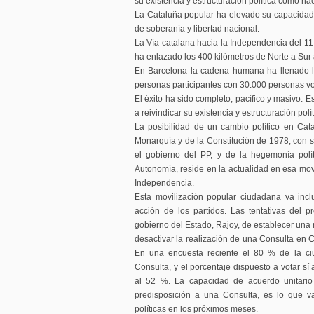
su existencia y estructuración política como na
La Cataluña popular ha elevado su capacidad 
de soberanía y libertad nacional.
La Vía catalana hacia la Independencia del 11
ha enlazado los 400 kilómetros de Norte a Sur 
En Barcelona la cadena humana ha llenado la
personas participantes con 30.000 personas vo
El éxito ha sido completo, pacífico y masivo. 
a reivindicar su existencia y estructuración pol
La posibilidad de un cambio político en Cat
Monarquía y de la Constitución de 1978, con su
el gobierno del PP, y de la hegemonía polí
Autonomía, reside en la actualidad en esa mov
Independencia.
Esta movilización popular ciudadana va incl
acción de los partidos. Las tentativas del 
gobierno del Estado, Rajoy, de establecer una 
desactivar la realización de una Consulta en C
En una encuesta reciente el 80 % de la ci
Consulta, y el porcentaje dispuesto a votar s
al 52 %. La capacidad de acuerdo unitario 
predisposición a una Consulta, es lo que va
políticas en los próximos meses.