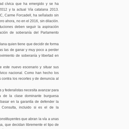
ad cívica que ha emergido y se ha
 2012 y la actual Vía catalana 2013.
C, Carme Forcadell, ha señalado sin
ro ahora, no en el 2016, sin dilación.
ituciones deben seguir la aspiración
ación de soberanía del Parlamento
alana quien tiene que decidir de forma
das las de ganar y muy poco a perder
vimiento de soberanía y libertad en
e este nuevo escenario y situar sus
cívico nacional. Como han hecho los
contra los recortes y de denuncia al
s y federalistas necesita avanzar para
a de la clase dominante burguesa
 basar en la garantía de defender la
 Consulta, incluido si es el de la
nstituyentes que abran la vía a unas
a, que decidan libremente el tipo de