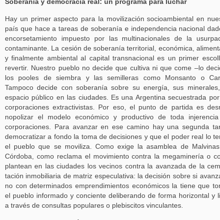
Soberanía y democracia real: un programa para luchar
Hay un primer aspecto para la movilización socioambiental en nue
país que hace a tareas de soberanía e independencia nacional dad
encorsetamiento impuesto por las multinacionales de la usurpa
contaminante. La cesión de soberanía territorial, económica, aliment
y finalmente ambiental al capital transnacional es un primer escol
revertir. Nuestro pueblo no decide que cultiva ni que come –lo dec
los pooles de siembra y las semilleras como Monsanto o Carg
Tampoco decide con soberanía sobre su energía, sus minerales
espacio público en las ciudades. Es una Argentina secuestrada por
corporaciones extractivistas. Por eso, el punto de partida es de
nopolizar el modelo económico y productivo de toda injerenci
corporaciones. Para avanzar en ese camino hay una segunda ta
democratizar a fondo la toma de decisiones y que el poder real lo t
el pueblo que se moviliza. Como exige la asamblea de Malvina
Córdoba, como reclama el movimiento contra la megaminería o 
plantean en las ciudades los vecinos contra la avanzada de la ce
tación inmobiliaria de matriz especulativa: la decisión sobre si avanz
no con determinados emprendimientos económicos la tiene que t
el pueblo informado y conciente deliberando de forma horizontal y l
a través de consultas populares o plebiscitos vinculantes.