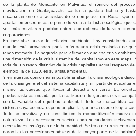
de la planta de Monsanto en Malvinas; el reinicio del proces
movilización en Gualeguaychú contra la pastera Botnia y hast
encarcelamiento de activistas de Green-peace en Rusia. Quer
aportar entonces nuestro punto de vista a la lucha ecológica que 
vez más moviliza a pueblos enteros en defensa de la vida, contra
corporaciones.
Es inevitable anclar la reflexión ambiental hoy constatando qu
mundo está atravesado por la más aguda crisis ecológica de qu
tenga memoria. Lo segundo para afirmar es que esa crisis ambienta
una dimensión de la crisis sistémica del capitalismo en esta etapa.
todavía: un rasgo distintivo de la crisis capitalista actual respecto de
ejemplo, la de 1929, es su arista ambiental.
Y en nuestra opinión es imposible analizar la crisis ecológica disoc
de la crisis general del sistema capitalista y sin partir de auscultar e
mismo las causas que llevan al desastre en curso. La orienta
productivista estimulada por la realización de ganancia es incompat
con la variable del equilibrio ambiental. Todo se mercantiliza co
sistema cuya esencia supone ampliar la ganancia cueste lo que cue
Todo se privatiza y no tiene límites la mercantilización masiva d
naturaleza. Las necesidades sociales son secundarias incluyendo
necesidades ecológicas de la humanidad. Se trata de un sistema qu
garantiza las necesidades básicas de la mayor parte de la poblaci