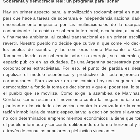
Soberanía y democracia real: un programa para luchar
Hay un primer aspecto para la movilización socioambiental en nue
país que hace a tareas de soberanía e independencia nacional dad
encorsetamiento impuesto por las multinacionales de la usurpa
contaminante. La cesión de soberanía territorial, económica, aliment
y finalmente ambiental al capital transnacional es un primer escol
revertir. Nuestro pueblo no decide que cultiva ni que come –lo dec
los pooles de siembra y las semilleras como Monsanto o Carg
Tampoco decide con soberanía sobre su energía, sus minerales
espacio público en las ciudades. Es una Argentina secuestrada por
corporaciones extractivistas. Por eso, el punto de partida es de
nopolizar el modelo económico y productivo de toda injerenci
corporaciones. Para avanzar en ese camino hay una segunda ta
democratizar a fondo la toma de decisiones y que el poder real lo t
el pueblo que se moviliza. Como exige la asamblea de Malvina
Córdoba, como reclama el movimiento contra la megaminería o 
plantean en las ciudades los vecinos contra la avanzada de la ce
tación inmobiliaria de matriz especulativa: la decisión sobre si avanz
no con determinados emprendimientos económicos la tiene que t
el pueblo informado y conciente deliberando de forma horizontal y l
a través de consultas populares o plebiscitos vinculantes.