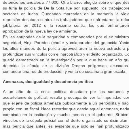
detenciones anuales a 77.000. Otro blanco elegido sobre el que de
su furia la policía de De la Sota fue por supuesto, los trabajador
sectores en lucha. Quedando marcadas en la memoria la viole
represión desatada contra los trabajadores que enfrentaron la ref
jubilatoria en 2012 o la reciente contra los que enfrentaro
aprobación de la nueva ley de ambiente.
En las antípodas de la seguridad y comandados por el ex ministr
seguridad, Alejo Paredes (chofer y colaborador del genocida Yanice
los altos mandos de la policía aprovecharon la nueva estructura 
profundizar sus vínculos con el narcotráfico y el delito organizado. 
quedó demostrado en la investigación por la que hace un año q
detenida la cúpula de la división Drogas peligrosas, acusado
comandar una red de producción y venta de cocaína a gran escala.
Amenazas, desigualdad y decadencia política
A un año de la crisis política desatada por los saqueos y
acuartelamiento policial, resulta preocupante ver la impunidad co
que el jefe de policía amenaza públicamente a un periodista y hac
propio con un fiscal. Hace recordar que desde aquel entonces, nad
cambiado en la institución y mucho menos en el gobierno. Si bien
vínculos de la cúpula policial con el delito organizado se disimulan
más pericia que antes, es evidente que sólo se han profundizado