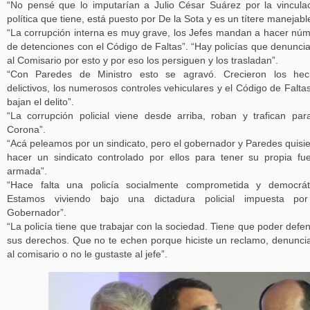
“No pensé que lo imputarían a Julio César Suárez por la vincula
política que tiene, está puesto por De la Sota y es un títere manejabl
“La corrupción interna es muy grave, los Jefes mandan a hacer nú
de detenciones con el Código de Faltas”. “Hay policías que denunci
al Comisario por esto y por eso los persiguen y los trasladan”.
“Con Paredes de Ministro esto se agravó. Crecieron los hec
delictivos, los numerosos controles vehiculares y el Código de Falta
bajan el delito”.
“La corrupción policial viene desde arriba, roban y trafican par
Corona”.
“Acá peleamos por un sindicato, pero el gobernador y Paredes quisi
hacer un sindicato controlado por ellos para tener su propia fu
armada”.
“Hace falta una policía socialmente comprometida y democrát
Estamos viviendo bajo una dictadura policial impuesta por
Gobernador”.
“La policía tiene que trabajar con la sociedad. Tiene que poder defe
sus derechos. Que no te echen porque hiciste un reclamo, denunci
al comisario o no le gustaste al jefe”.