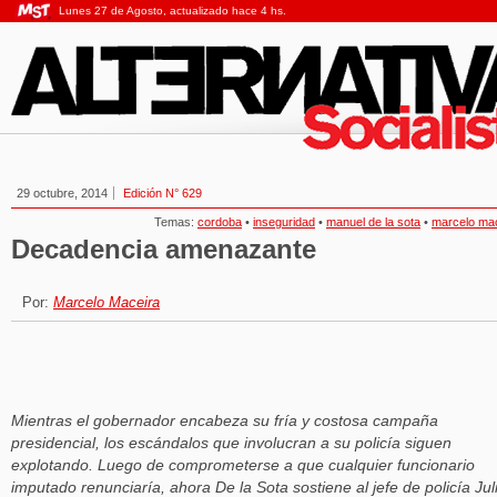
Lunes 27 de Agosto, actualizado hace 4 hs.
29 octubre, 2014
Edición N° 629
Temas:
cordoba
•
inseguridad
•
manuel de la sota
•
marcelo ma
Decadencia amenazante
Por:
Marcelo Maceira
Mientras el gobernador encabeza su fría y costosa campaña
presidencial, los escándalos que involucran a su policía siguen
explotando. Luego de comprometerse a que cualquier funcionario
imputado renunciaría, ahora De la Sota sostiene al jefe de policía Jul