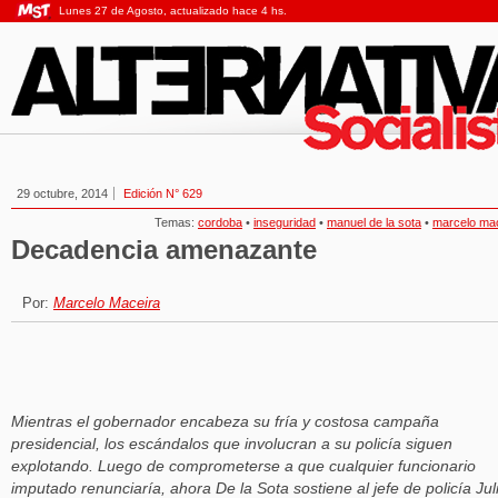
Lunes 27 de Agosto, actualizado hace 4 hs.
29 octubre, 2014
Edición N° 629
Temas:
cordoba
•
inseguridad
•
manuel de la sota
•
marcelo ma
Decadencia amenazante
Por:
Marcelo Maceira
Mientras el gobernador encabeza su fría y costosa campaña
presidencial, los escándalos que involucran a su policía siguen
explotando. Luego de comprometerse a que cualquier funcionario
imputado renunciaría, ahora De la Sota sostiene al jefe de policía Jul