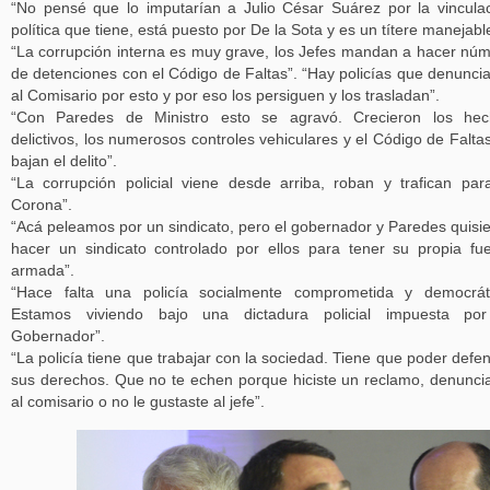
“No pensé que lo imputarían a Julio César Suárez por la vincula
política que tiene, está puesto por De la Sota y es un títere manejabl
“La corrupción interna es muy grave, los Jefes mandan a hacer nú
de detenciones con el Código de Faltas”. “Hay policías que denunci
al Comisario por esto y por eso los persiguen y los trasladan”.
“Con Paredes de Ministro esto se agravó. Crecieron los hec
delictivos, los numerosos controles vehiculares y el Código de Falta
bajan el delito”.
“La corrupción policial viene desde arriba, roban y trafican par
Corona”.
“Acá peleamos por un sindicato, pero el gobernador y Paredes quisi
hacer un sindicato controlado por ellos para tener su propia fu
armada”.
“Hace falta una policía socialmente comprometida y democrát
Estamos viviendo bajo una dictadura policial impuesta por
Gobernador”.
“La policía tiene que trabajar con la sociedad. Tiene que poder defe
sus derechos. Que no te echen porque hiciste un reclamo, denunci
al comisario o no le gustaste al jefe”.