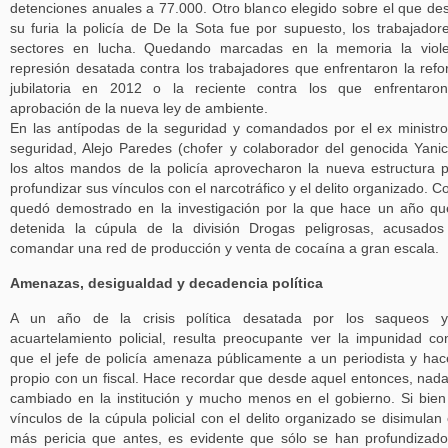
detenciones anuales a 77.000. Otro blanco elegido sobre el que de
su furia la policía de De la Sota fue por supuesto, los trabajador
sectores en lucha. Quedando marcadas en la memoria la viole
represión desatada contra los trabajadores que enfrentaron la ref
jubilatoria en 2012 o la reciente contra los que enfrentaro
aprobación de la nueva ley de ambiente.
En las antípodas de la seguridad y comandados por el ex ministr
seguridad, Alejo Paredes (chofer y colaborador del genocida Yanice
los altos mandos de la policía aprovecharon la nueva estructura 
profundizar sus vínculos con el narcotráfico y el delito organizado. 
quedó demostrado en la investigación por la que hace un año q
detenida la cúpula de la división Drogas peligrosas, acusado
comandar una red de producción y venta de cocaína a gran escala.
Amenazas, desigualdad y decadencia política
A un año de la crisis política desatada por los saqueos y
acuartelamiento policial, resulta preocupante ver la impunidad co
que el jefe de policía amenaza públicamente a un periodista y hac
propio con un fiscal. Hace recordar que desde aquel entonces, nad
cambiado en la institución y mucho menos en el gobierno. Si bien
vínculos de la cúpula policial con el delito organizado se disimulan
más pericia que antes, es evidente que sólo se han profundizado