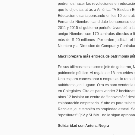
podremos hacer las revoluciones en educación e
que le dijo días atrás a América TV Esteban Bu
Educación estaría pensando en los 10 contrato
Fernando Niembro, candidato bonaerense del
2011 y 2015 el gobierno porteño favoreció a 
amigo Niembro, con 170 contratos directos o lic
más de $ 20 millones. Por orden judicial, el 
Niembro y la Dirección de Compras y Contrata
Macri prepara más entrega de patrimonio pú
En sus últimos meses como jefe de gobierno, 
patrimonio público. Al regalo de 18 inmuebles a
Uno es para concesionar a empresas la remode
autódromo, en Lugano. Otro es para vender la m
en Colegiales. Otro es para vender 2 hectáreas
otras 12 instalar un centro de “innovación” des
colaboración empresaria. Y otro es para subast
Recoleta, que también es propiedad estatal. S
“opositores” FpV y SUMA+ no le sigan aproband
Solidaridad con Antena Negra