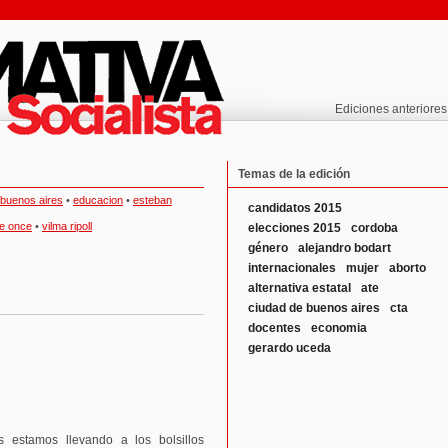
Ediciones anteriores
Temas de la edición
 buenos aires
•
educacion
•
esteban
candidatos 2015
de once
•
vilma ripoll
elecciones 2015
cordoba
género
alejandro bodart
internacionales
mujer
aborto
alternativa estatal
ate
ciudad de buenos aires
cta
docentes
economia
gerardo uceda
 estamos llevando a los bolsillos