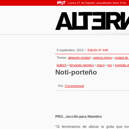
Lunes 27 de Agosto, actualizado hace 4 hs.
9 septiembre, 2015
Edición N° 648
Temas:
alejandro bodart
•
antena negra
•
ciudad de
bullrich
•
fernando niembro
•
macri
•
pro
•
tragedia 
Noti-porteño
Por:
Corresponsal
PRO…tección para Niembro
“Si terminamos de afanar la guita que nos