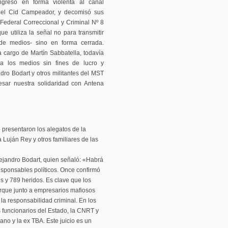
ngresó en forma violenta al canal
 del Cid Campeador, y decomisó sus
Federal Correccional y Criminal Nº 8
e utiliza la señal no para transmitir
 de medios- sino en forma cerrada.
 cargo de Martín Sabbatella, todavía
a los medios sin fines de lucro y
ndro Bodart y otros militantes del MST
esar nuestra solidaridad con Antena
 presentaron los alegatos de la
Luján Rey y otros familiares de las
ejandro Bodart, quien señaló: «Habrá
responsables políticos. Once confirmó
s y 789 heridos. Es clave que los
orque junto a empresarios mafiosos
la responsabilidad criminal. En los
s funcionarios del Estado, la CNRT y
ano y la ex TBA. Este juicio es un