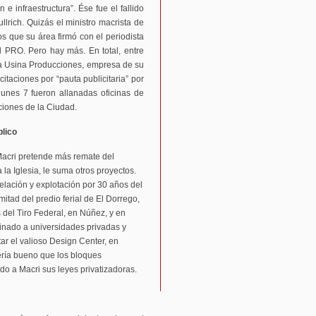
 infraestructura”. Ése fue el fallido
llrich. Quizás el ministro macrista de
s que su área firmó con el periodista
 PRO. Pero hay más. En total, entre
La Usina Producciones, empresa de su
itaciones por “pauta publicitaria” por
lunes 7 fueron allanadas oficinas de
ciones de la Ciudad.
blico
Macri pretende más remate del
 la Iglesia, le suma otros proyectos.
lación y explotación por 30 años del
itad del predio ferial de El Dorrego,
 del Tiro Federal, en Núñez, y en
tinado a universidades privadas y
ar el valioso Design Center, en
ería bueno que los bloques
o a Macri sus leyes privatizadoras.