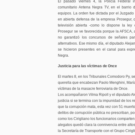
El pasado viernes 4, la Policía Federal i
comunitario Antena Negra TV, en el barrio
equipos. La orden fue dictada por el Juzgado 
en abierta defensa de la empresa Prosegur, qu
televisión abierta -como lo dispone la ley
Prosegur se ve favorecida porque la AFSCA, a
no garantizó los concursos de señales par
alternativos. Ese mismo día, el diputado Aleja
se hicieron presentes en el canal para expr
Negra.
Justicia para las víctimas de Once
El martes 8, en los Tribunales Comodoro Py, se
querella que encabezan Paolo Menghini, María 
víctimas de la masacre ferroviaria de Once.
Los acompañaron Vilma Ripoll y el diputado Al
justicia si se termina con la impunidad de los 
que la corrupción mata, esta vez con 51 muerto
delitos de corrupción pública no prescriban, p
como los Cirigliano los funcionarios comparten 
alegatos quedó clara la connivencia entre alto
la Secretaría de Transporte con el Grupo Cirigli