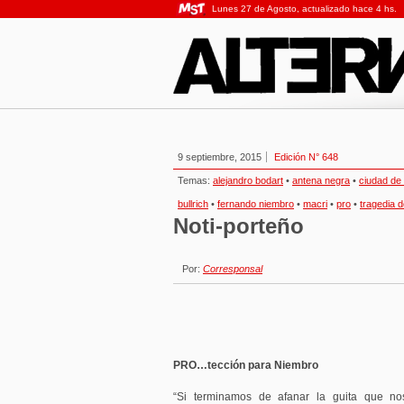
Lunes 27 de Agosto, actualizado hace 4 hs.
9 septiembre, 2015
Edición N° 648
Temas:
alejandro bodart
•
antena negra
•
ciudad de
bullrich
•
fernando niembro
•
macri
•
pro
•
tragedia 
Noti-porteño
Por:
Corresponsal
PRO…tección para Niembro
“Si terminamos de afanar la guita que nos