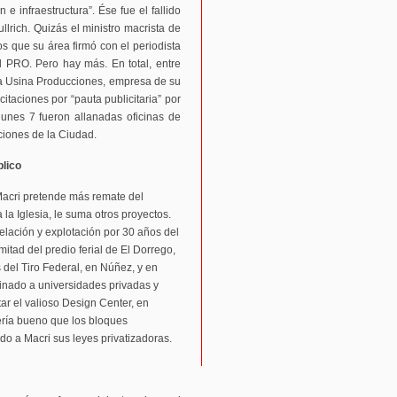
 infraestructura”. Ése fue el fallido
llrich. Quizás el ministro macrista de
s que su área firmó con el periodista
 PRO. Pero hay más. En total, entre
La Usina Producciones, empresa de su
itaciones por “pauta publicitaria” por
lunes 7 fueron allanadas oficinas de
ciones de la Ciudad.
blico
Macri pretende más remate del
 la Iglesia, le suma otros proyectos.
lación y explotación por 30 años del
itad del predio ferial de El Dorrego,
 del Tiro Federal, en Núñez, y en
tinado a universidades privadas y
ar el valioso Design Center, en
ería bueno que los bloques
o a Macri sus leyes privatizadoras.