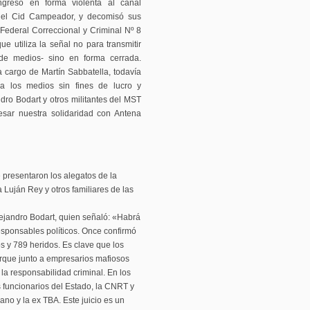
ngresó en forma violenta al canal
 del Cid Campeador, y decomisó sus
Federal Correccional y Criminal Nº 8
e utiliza la señal no para transmitir
 de medios- sino en forma cerrada.
 cargo de Martín Sabbatella, todavía
a los medios sin fines de lucro y
ndro Bodart y otros militantes del MST
esar nuestra solidaridad con Antena
 presentaron los alegatos de la
Luján Rey y otros familiares de las
ejandro Bodart, quien señaló: «Habrá
responsables políticos. Once confirmó
s y 789 heridos. Es clave que los
orque junto a empresarios mafiosos
la responsabilidad criminal. En los
s funcionarios del Estado, la CNRT y
ano y la ex TBA. Este juicio es un