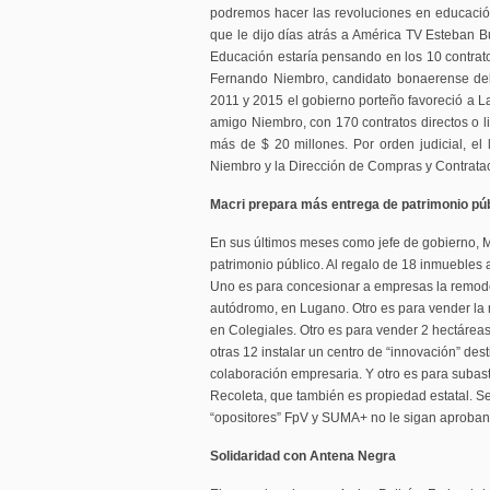
podremos hacer las revoluciones en educación e
que le dijo días atrás a América TV Esteban Bu
Educación estaría pensando en los 10 contrato
Fernando Niembro, candidato bonaerense del
2011 y 2015 el gobierno porteño favoreció a 
amigo Niembro, con 170 contratos directos o lic
más de $ 20 millones. Por orden judicial, el 
Niembro y la Dirección de Compras y Contrata
Macri prepara más entrega de patrimonio pú
En sus últimos meses como jefe de gobierno, 
patrimonio público. Al regalo de 18 inmuebles a
Uno es para concesionar a empresas la remode
autódromo, en Lugano. Otro es para vender la m
en Colegiales. Otro es para vender 2 hectáreas
otras 12 instalar un centro de “innovación” des
colaboración empresaria. Y otro es para subast
Recoleta, que también es propiedad estatal. S
“opositores” FpV y SUMA+ no le sigan aproband
Solidaridad con Antena Negra