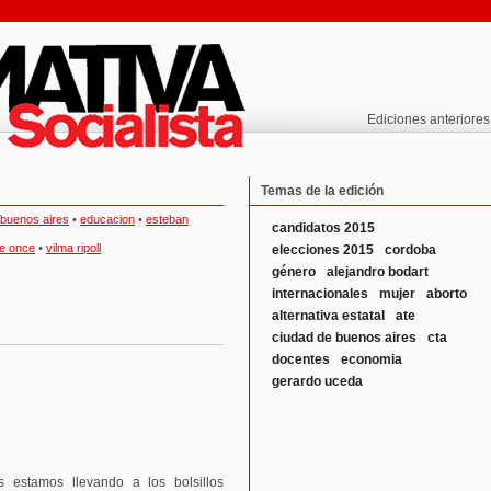
Ediciones anteriores
Temas de la edición
 buenos aires
•
educacion
•
esteban
candidatos 2015
de once
•
vilma ripoll
elecciones 2015
cordoba
género
alejandro bodart
internacionales
mujer
aborto
alternativa estatal
ate
ciudad de buenos aires
cta
docentes
economia
gerardo uceda
 estamos llevando a los bolsillos