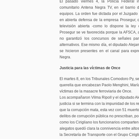
El pasado viernes 4, la Policía Federal i
comunitario Antena Negra TV, en el barrio
equipos. La orden fue dictada por el Juzgado 
en abierta defensa de la empresa Prosegur, qu
televisión abierta -como lo dispone la ley
Prosegur se ve favorecida porque la AFSCA, a
no garantizó los concursos de señales par
alternativos. Ese mismo día, el diputado Aleja
se hicieron presentes en el canal para expr
Negra.
Justicia para las víctimas de Once
El martes 8, en los Tribunales Comodoro Py, se
querella que encabezan Paolo Menghini, María 
víctimas de la masacre ferroviaria de Once.
Los acompañaron Vilma Ripoll y el diputado Al
justicia si se termina con la impunidad de los 
que la corrupción mata, esta vez con 51 muerto
delitos de corrupción pública no prescriban, p
como los Cirigliano los funcionarios comparten 
alegatos quedó clara la connivencia entre alto
la Secretaría de Transporte con el Grupo Cirigli