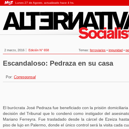
Lunes 27 de Agosto, actualizado hace 4 hs.
2 marzo, 2016
Edición N° 658
Temas:
ferroviarios
•
impunidad
•
pe
Escandaloso: Pedraza en su casa
Por:
Corresponsal
El burócrata José Pedraza fue beneficiado con la prisión domiciliaria
decisión del Tribunal que lo condenó como instigador del asesinat
Mariano Ferreyra. Fue trasladado desde la cárcel de Ezeiza hast
piso de lujo en Palermo, donde el único control será la visita cada cu