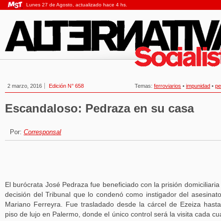
Lunes 27 de Agosto, actualizado hace 4 hs.
2 marzo, 2016
Edición N° 658
Temas:
ferroviarios
•
impunidad
•
pe
Escandaloso: Pedraza en su casa
Por:
Corresponsal
El burócrata José Pedraza fue beneficiado con la prisión domiciliaria
decisión del Tribunal que lo condenó como instigador del asesinat
Mariano Ferreyra. Fue trasladado desde la cárcel de Ezeiza hast
piso de lujo en Palermo, donde el único control será la visita cada cu