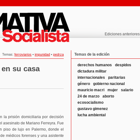
Ediciones anteriores
Temas de la edición
Temas:
ferroviarios
•
impunidad
•
pedrza
derechos humanos
despidos
 en su casa
dictadura militar
internacionales
paritarias
género
gobierno nacional
mauricio macri
mujer
salario
24 de marzo
aborto
ecosocialismo
gustavo gimenez
lucha ambiental
 la prisión domiciliaria por decisión
el asesinato de Mariano Ferreyra. Fue
un piso de lujo en Palermo, donde el
s de médicos forenses y una asistente