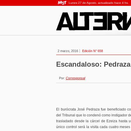
Lunes 27 de Agosto, actualizado hace 4 hs.
2 marzo, 2016
Edición N° 658
Escandaloso: Pedraza
Por:
Corresponsal
El burócrata José Pedraza fue beneficiado con
del Tribunal que lo condenó como instigador d
trasladado desde la cárcel de Ezeiza hasta 
único control será la visita cada cuatro mese