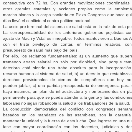
consecutiva con 72 hs. Con grandes movilizaciones coordinadas
otros gremios estatales y acciones propias como la emblemát
marcha blanca y la carpa sanitaria en Plaza Congreso que hace qu
días llevó el conflicto al centro político nacional.
La crisis pre terminal del sistema de salud está en la raíz de esta pe
La corresponsabilidad de los anteriores gobiernos pejotistas co
ajuste de Macri y Vidal es innegable. Todos mantuvieron a Buenos A
con el triste privilegio de contar, en términos relativos, co
presupuesto de salud más bajo del país.
Por ello, los reclamos fundamentales: a) un aumento que super
tremendo atraso salarial no sólo por dignidad, sino porque ta
deterioro está siendo una traba absoluta para la incorporació
recurso humano al sistema de salud; b) un decreto que restablezca
derechos previsionales de cientos de compañeros que hoy no
pueden jubilar; c) una partida presupuestaria de emergencia para
haya insumos, un plan de infraestructura y nombramientos en pl
permanente para que se pueda atender a la gente y las condicione
laborales no sigan robándole la salud a los trabajadores de la salud.
La conducción democrática del conflicto con congresos seman
basados en los mandatos de las asambleas, son la garantía
mantener la unidad y la fuerza de esta lucha. Que ingresa en una n
fase con mayor coordinación con los docentes, judiciales y d