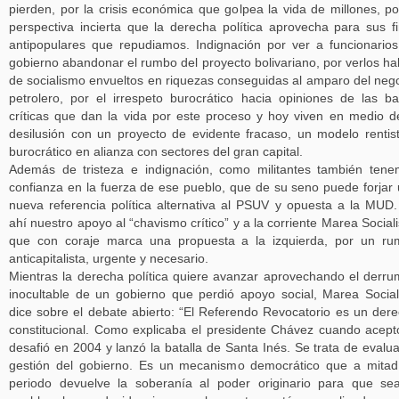
pierden, por la crisis económica que golpea la vida de millones, po
perspectiva incierta que la derecha política aprovecha para sus f
antipopulares que repudiamos. Indignación por ver a funcionario
gobierno abandonar el rumbo del proyecto bolivariano, por verlos ha
de socialismo envueltos en riquezas conseguidas al amparo del neg
petrolero, por el irrespeto burocrático hacia opiniones de las b
críticas que dan la vida por este proceso y hoy viven en medio d
desilusión con un proyecto de evidente fracaso, un modelo rentis
burocrático en alianza con sectores del gran capital.
Además de tristeza e indignación, como militantes también ten
confianza en la fuerza de ese pueblo, que de su seno puede forjar
nueva referencia política alternativa al PSUV y opuesta a la MUD
ahí nuestro apoyo al “chavismo crítico” y a la corriente Marea Sociali
que con coraje marca una propuesta a la izquierda, por un r
anticapitalista, urgente y necesario.
Mientras la derecha política quiere avanzar aprovechando el derr
inocultable de un gobierno que perdió apoyo social, Marea Social
dice sobre el debate abierto: “El Referendo Revocatorio es un der
constitucional. Como explicaba el presidente Chávez cuando acept
desafió en 2004 y lanzó la batalla de Santa Inés. Se trata de evalua
gestión del gobierno. Es un mecanismo democrático que a mita
periodo devuelve la soberanía al poder originario para que se