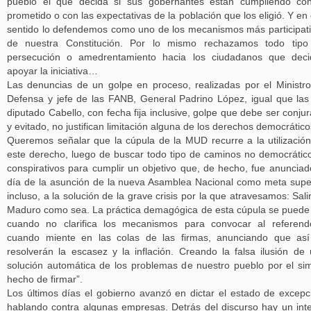
pueblo el que decida si sus gobernantes están cumpliendo co
prometido o con las expectativas de la población que los eligió. Y en
sentido lo defendemos como uno de los mecanismos más participat
de nuestra Constitución. Por lo mismo rechazamos todo tipo
persecución o amedrentamiento hacia los ciudadanos que deci
apoyar la iniciativa…
Las denuncias de un golpe en proceso, realizadas por el Ministr
Defensa y jefe de las FANB, General Padrino López, igual que las
diputado Cabello, con fecha fija inclusive, golpe que debe ser conju
y evitado, no justifican limitación alguna de los derechos democráti
Queremos señalar que la cúpula de la MUD recurre a la utilizació
este derecho, luego de buscar todo tipo de caminos no democrátic
conspirativos para cumplir un objetivo que, de hecho, fue anunciad
día de la asunción de la nueva Asamblea Nacional como meta supe
incluso, a la solución de la grave crisis por la que atravesamos: Sali
Maduro como sea. La práctica demagógica de esta cúpula se puede
cuando no clarifica los mecanismos para convocar al referen
cuando miente en las colas de las firmas, anunciando que as
resolverán la escasez y la inflación. Creando la falsa ilusión de
solución automática de los problemas de nuestro pueblo por el si
hecho de firmar”.
Los últimos días el gobierno avanzó en dictar el estado de excepc
hablando contra algunas empresas. Detrás del discurso hay un int