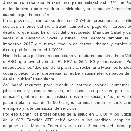
Aunque se sabe que buscan una pauta salarial del 17%, un fu
endeudamiento para cubrir un déficit alto y un supuesto “crecimien
cuando sigue la recesión.
En la provincia, mientras se destina el 2,7% del presupuesto a polít
sociales y menos del 7% a Salud, aumenta el pago de intereses d
deuda, lo que absorbe un 8% del presupuesto. Más que Salud y ca
veces que Desarrollo Social y Niñez. Vidal demora también la
Impositiva 2017 y el nuevo revalúo de tierras urbanas y rurales 
dicen, podría superar el 1.000%.
Hace falta una política presupuestaria y tributaria opuesta a la de Vid
el PRO, que tuvo el voto del PJ-FPV, el GEN, PS y el massismo. P
impuestos a los “dueños” de la provincia; reclamar a Macri los fondo
coparticipación que la provincia no recibe y suspender los pagos de
deuda “pública” fraudulenta.
Así habrá recursos para reabrir la paritaria salarial, aumentar
jubilaciones y planes sociales, así como las partidas para sa
educación, infraestructura, justicia, desarrollo social, niñez, el Astill
pasar a planta más de 15.000 cargos, terminar con la precarizació
el empleo y la tercerización de servicios.
Por eso luchan los profesionales de la salud en CICOP y los judici
de la AJB. También ATE debió volver a las medidas, después
negarse a la Marcha Federal y tras casi 2 meses del último 