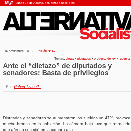
Lunes 27 de Agosto, actualizado hace 4 hs.
16 noviembre, 2016
Edición N° 676
Temas:
dietas
•
pidutados
•
proyecto de ley
•
ruben tz
Ante el “dietazo” de diputados y
senadores: Basta de privilegios
Por:
Rubén Tzanoff -
Diputados y senadores se aumentaron los sueldos un 47%, provoc
mucha bronca en la población. La cámara baja tuvo que retroceder
que aún no sucedió en la cámara alta.