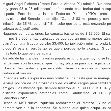
Miguel Ángel Pichetto (Frente Para la Victoria-PJ) admitió: “Un sen
hoy gana 98 o 95 mil pesos”, defendiendo esta barbaridad a ca
espada. Pero la nota la dio Federico Pinedo (PRO), preside
provisional del Senado quien dijo: “Gano $ 83 mil pesos y con
inflación del 35 %, es difícil.” El insulto que se te está cruzando po
cabeza está justificado.
Hagamos comparaciones. La canasta básica es de $ 13.000. El sal
mínimo $ 8.000, y hay trabajadores que cobran mucho menos aún
plan Argentina Trabaja percibe $3.400. La jubilación mínima ronda l
6.000 ¡Y este sinvergüenza se queja porque no le alcanzan $ 83
más todo lo que percibe aparte!
Alejado de las grandes mayorías populares ignora que hoy no se lle
fin de mes con la comida, que no hay plata ni para los regalos de
pibes en las fiestas y que será difícil tener vacaciones sin ajusta
cinturón al máximo.
Pinedo es sólo la expresión más brutal de una casta que se maneja
la vieja política de los privilegios y de los altos cargos para familiar
amigos. Los mismos que siempre tuvieron el PJ, el FPV, la UCR y
distintos exponentes patronales como Cambiemos, el PRO y
Coalición Cívica.
Desde el MST-Nueva Izquierda rechazamos el “dietazo.” Y no e
primera vez que lo hacemos. Se supone que quien ocupa un ca