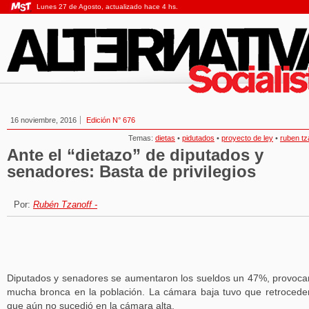
Lunes 27 de Agosto, actualizado hace 4 hs.
16 noviembre, 2016
Edición N° 676
Temas:
dietas
•
pidutados
•
proyecto de ley
•
ruben tz
Ante el “dietazo” de diputados y
senadores: Basta de privilegios
Por:
Rubén Tzanoff -
Diputados y senadores se aumentaron los sueldos un 47%, provoc
mucha bronca en la población. La cámara baja tuvo que retroceder
que aún no sucedió en la cámara alta.