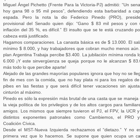
Miguel Ángel Pichetto (Frente Para la Victoria-PJ) admitió: “Un sen
hoy gana 98 o 95 mil pesos”, defendiendo esta barbaridad a ca
espada. Pero la nota la dio Federico Pinedo (PRO), preside
provisional del Senado quien dijo: “Gano $ 83 mil pesos y con
inflación del 35 %, es difícil.” El insulto que se te está cruzando po
cabeza está justificado.
Hagamos comparaciones. La canasta básica es de $ 13.000. El sal
mínimo $ 8.000, y hay trabajadores que cobran mucho menos aún
plan Argentina Trabaja percibe $3.400. La jubilación mínima ronda l
6.000 ¡Y este sinvergüenza se queja porque no le alcanzan $ 83
más todo lo que percibe aparte!
Alejado de las grandes mayorías populares ignora que hoy no se lle
fin de mes con la comida, que no hay plata ni para los regalos de
pibes en las fiestas y que será difícil tener vacaciones sin ajusta
cinturón al máximo.
Pinedo es sólo la expresión más brutal de una casta que se maneja
la vieja política de los privilegios y de los altos cargos para familiar
amigos. Los mismos que siempre tuvieron el PJ, el FPV, la UCR y
distintos exponentes patronales como Cambiemos, el PRO y
Coalición Cívica.
Desde el MST-Nueva Izquierda rechazamos el “dietazo.” Y no e
primera vez que lo hacemos. Se supone que quien ocupa un ca