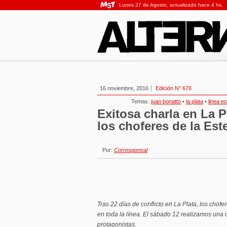
Lunes 27 de Agosto, actualizado hace 4 hs.
16 noviembre, 2016
Edición N° 676
Temas:
juan bonatto
•
la plata
•
linea es
Exitosa charla en La P
los choferes de la Est
Por:
Corresponsal
Tras 22 días de conflicto en La Plata, los chofer
en toda la línea. El sábado 12 realizamos una 
protagonistas.