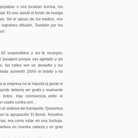
 apoyaban o nos tocaban bocina, los
dad. En eso ayudó el fondo de huelga
sas. Sin el apoyo de los medios, nos
y logramos difusión. También por los
os”.
 83 suspendidos y así te recargás,
l pasajero porque vas agotado y sin
s, las calles son un desastre y los
. Hasta aumentó 100% el boleto y no
 a la empresa no le importa la gente ni
nsporte debería ser gratis y realmente
 todos. Hay connivencia entre el
ran cuatro contra uno…
 el sistema del transporte. Queremos
con la agrupación El Bondi. Nosotros
has, era como estar en una burbuja.
ertura en nuestra cabeza y un gran