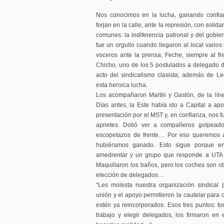
Nos conocimos en la lucha, ganando confian
forjan en la calle, ante la represión, con soli
comunes: la indiferencia patronal y del gobier
fue un orgullo cuando llegaron al local varios
voceros ante la prensa; Feche, siempre al fre
Chicho, uno de los 5 postulados a delegado d
acto del sindicalismo clasista; además de Le
esta heroica lucha.
Los acompañaron Martín y Gastón, de la líne
Días antes, la Este había ido a Capital a apo
presentación por el MST y, en confianza, nos fu
aprietes. Dolió ver a compañeros golpeado
escopetazos de frente… Por eso queremos a
hubiéramos ganado. Esto sigue porque en
amedrentar y un grupo que responde a UTA 
Maquillaron los baños, pero los coches son o
elección de delegados…
“Les molesta nuestra organización sindical
unión y el apoyo permitieron la cautelar para
estén ya reincorporados. Esos tres puntos: t
trabajo y elegir delegados, los firmaron en