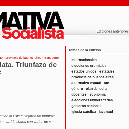
Ediciones anteriores
Temas de la edición
te
•
provincia de buenos aires
•
transporte
internacionales
lata. Triunfazo de
elecciones gremiales
e
estados unidos
estatales
provincia de buenos aires
alternativa estatal
ate
género
plan de lucha
docentes
economia
elecciones universitarias
gobierno nacional
iglesia catolica
juventud
es de la Este festejaron un triunfazo
concurrida charla con varios de sus