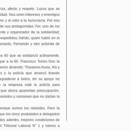
za, afecto y respeto. Lazos que se
daridad. Nos unen intereses y enemigos
no y el odio a la burocracia. Por eso
 de sus protagonistas: Fer, uno de los
nte y organizador de la solidaridad;
espedidos; Adrián, quien habló en el
onardo, Fernando y otro activista de
a 60 que se solidarizó activamente.
yar a la 60. Francisco Torres hizo la
eron diciendo: “Pasamos lluvia, frío y
s y la policía que arrancó tirando
gradecer a todos, sin su apoyo no
 la empresa está la policía para
que ahora aparentan preocupación.
bsoletos y rumorean que no darían la
 porque somos los rebeldes. Pero la
 que los cinco postulados a delegados
odos adentro, mejores condiciones de
 el Tribunal Laboral N° 1 y vamos a