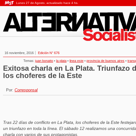
Lunes 27 de Agosto, actualizado hace 4 hs.
16 noviembre, 2016
Edición N° 676
Temas:
juan bonatto
•
la plata
•
linea este
•
provincia de buenos aires
•
trans
Exitosa charla en La Plata. Triunfazo 
los choferes de la Este
Por:
Corresponsal
Tras 22 días de conflicto en La Plata, los choferes de la Este festejar
un triunfazo en toda la línea. El sábado 12 realizamos una concurrid
charla con varios de sus protagonistas.