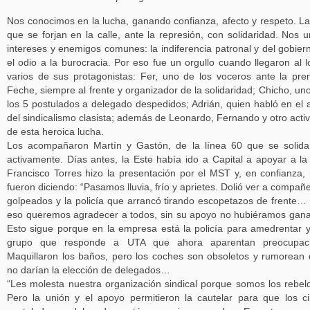
Nos conocimos en la lucha, ganando confianza, afecto y respeto. L
que se forjan en la calle, ante la represión, con solidaridad. Nos 
intereses y enemigos comunes: la indiferencia patronal y del gobier
el odio a la burocracia. Por eso fue un orgullo cuando llegaron al l
varios de sus protagonistas: Fer, uno de los voceros ante la pre
Feche, siempre al frente y organizador de la solidaridad; Chicho, un
los 5 postulados a delegado despedidos; Adrián, quien habló en el 
del sindicalismo clasista; además de Leonardo, Fernando y otro activ
de esta heroica lucha.
Los acompañaron Martín y Gastón, de la línea 60 que se solida
activamente. Días antes, la Este había ido a Capital a apoyar a la
Francisco Torres hizo la presentación por el MST y, en confianza,
fueron diciendo: “Pasamos lluvia, frío y aprietes. Dolió ver a compañ
golpeados y la policía que arrancó tirando escopetazos de frente…
eso queremos agradecer a todos, sin su apoyo no hubiéramos gan
Esto sigue porque en la empresa está la policía para amedrentar 
grupo que responde a UTA que ahora aparentan preocupaci
Maquillaron los baños, pero los coches son obsoletos y rumorean
no darían la elección de delegados…
“Les molesta nuestra organización sindical porque somos los rebel
Pero la unión y el apoyo permitieron la cautelar para que los c