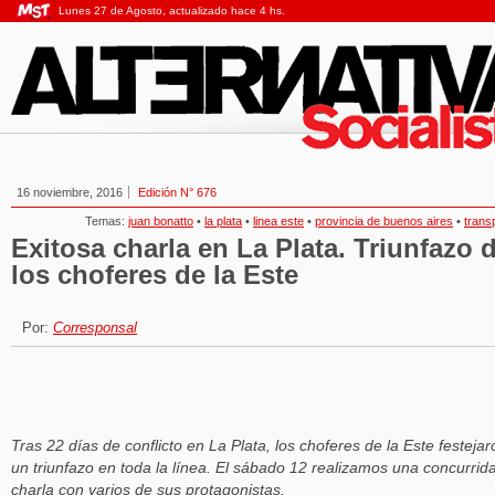
Lunes 27 de Agosto, actualizado hace 4 hs.
16 noviembre, 2016
Edición N° 676
Temas:
juan bonatto
•
la plata
•
linea este
•
provincia de buenos aires
•
trans
Exitosa charla en La Plata. Triunfazo 
los choferes de la Este
Por:
Corresponsal
Tras 22 días de conflicto en La Plata, los choferes de la Este festejar
un triunfazo en toda la línea. El sábado 12 realizamos una concurrid
charla con varios de sus protagonistas.