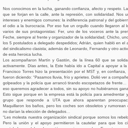
Nos conocimos en la lucha, ganando confianza, afecto y respeto. L
que se forjan en la calle, ante la represión, con solidaridad. Nos 
intereses y enemigos comunes: la indiferencia patronal y del gobier
el odio a la burocracia. Por eso fue un orgullo cuando llegaron al l
varios de sus protagonistas: Fer, uno de los voceros ante la pre
Feche, siempre al frente y organizador de la solidaridad; Chicho, un
los 5 postulados a delegado despedidos; Adrián, quien habló en el 
del sindicalismo clasista; además de Leonardo, Fernando y otro activ
de esta heroica lucha.
Los acompañaron Martín y Gastón, de la línea 60 que se solida
activamente. Días antes, la Este había ido a Capital a apoyar a la
Francisco Torres hizo la presentación por el MST y, en confianza,
fueron diciendo: “Pasamos lluvia, frío y aprietes. Dolió ver a compañ
golpeados y la policía que arrancó tirando escopetazos de frente…
eso queremos agradecer a todos, sin su apoyo no hubiéramos gan
Esto sigue porque en la empresa está la policía para amedrentar 
grupo que responde a UTA que ahora aparentan preocupaci
Maquillaron los baños, pero los coches son obsoletos y rumorean
no darían la elección de delegados…
“Les molesta nuestra organización sindical porque somos los rebel
Pero la unión y el apoyo permitieron la cautelar para que los c