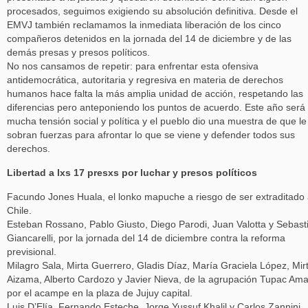
procesados, seguimos exigiendo su absolución definitiva. Desde el
EMVJ también reclamamos la inmediata liberación de los cinco
compañeros detenidos en la jornada del 14 de diciembre y de las
demás presas y presos políticos.
No nos cansamos de repetir: para enfrentar esta ofensiva
antidemocrática, autoritaria y regresiva en materia de derechos
humanos hace falta la más amplia unidad de acción, respetando las
diferencias pero anteponiendo los puntos de acuerdo. Este año será
mucha tensión social y política y el pueblo dio una muestra de que le
sobran fuerzas para afrontar lo que se viene y defender todos sus
derechos.
Libertad a lxs 17 presxs por luchar
y presos políticos
Facundo Jones Huala, el lonko mapuche a riesgo de ser extraditado
Chile.
Esteban Rossano, Pablo Giusto, Diego Parodi, Juan Valotta y Sebast
Giancarelli, por la jornada del 14 de diciembre contra la reforma
previsional.
Milagro Sala, Mirta Guerrero, Gladis Díaz, María Graciela López, Mir
Aizama, Alberto Cardozo y Javier Nieva, de la agrupación Tupac Ama
por el acampe en la plaza de Jujuy capital.
Luis D’Elía, Fernando Esteche, Jorge Yussuf Khalil y Carlos Zannini,