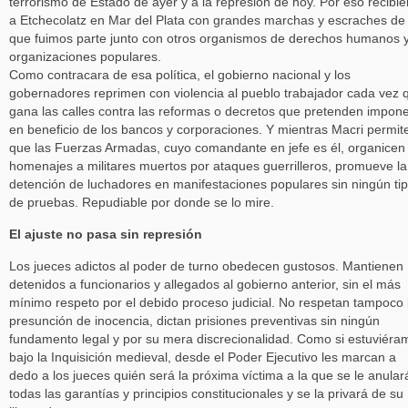
terrorismo de Estado de ayer y a la represión de hoy. Por eso recibie
a Etchecolatz en Mar del Plata con grandes marchas y escraches de 
que fuimos parte junto con otros organismos de derechos humanos 
organizaciones populares.
Como contracara de esa política, el gobierno nacional y los
gobernadores reprimen con violencia al pueblo trabajador cada vez 
gana las calles contra las reformas o decretos que pretenden impon
en beneficio de los bancos y corporaciones. Y mientras Macri permit
que las Fuerzas Armadas, cuyo comandante en jefe es él, organicen
homenajes a militares muertos por ataques guerrilleros, promueve la
detención de luchadores en manifestaciones populares sin ningún ti
de pruebas. Repudiable por donde se lo mire.
El ajuste no pasa sin represión
Los jueces adictos al poder de turno obedecen gustosos. Mantienen
detenidos a funcionarios y allegados al gobierno anterior, sin el más
mínimo respeto por el debido proceso judicial. No respetan tampoco 
presunción de inocencia, dictan prisiones preventivas sin ningún
fundamento legal y por su mera discrecionalidad. Como si estuviéra
bajo la Inquisición medieval, desde el Poder Ejecutivo les marcan a
dedo a los jueces quién será la próxima víctima a la que se le anular
todas las garantías y principios constitucionales y se la privará de su