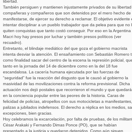
libertad.
También persiguen y mantienen injustamente privados de su libertad
compañeras y compañeros que son detenidos por el mero hecho de
manifestarse, de ejercer su derecho a reclamar. El objetivo evidente 
intentar disciplinar a un pueblo trabajador que da pelea para que no 
quiten conquistas que tanto costó conseguir. Por eso en la Argentina
Macri hoy hay presos por luchar y también presos políticos (ver
recuadro).
Entretanto, el blindaje mediático del que goza el gobierno macrista
intenta desviar la atención. El ensañamiento con Sebastián Romero 
como finalidad sacar del centro de la escena la represión policial, qu
tanto en la jornada del 14 de diciembre como en la del 18 fue
escandalosa. La cacería humana ejecutada por las fuerzas de
“seguridad” fue la reacción del disgusto que le causó al gobierno la
masividad de las movilizaciones contra la reforma previsional. Dicha
actuación nos dejó postales que recorrieron el mundo y que quedar
en la conciencia popular entre las peores de la historia. Caras de
felicidad de policías, atropellos con sus motocicletas a manifestantes
palizas a jubilados indefensos. El derecho a réplica en los medios, sa
excepciones, bien gracias.
Hoy celebramos la excarcelación, por falta de pruebas, de los militan
César Arakaki y Fernando Dimas Ponce (PO), que se habían
presentado a la justicia y quedaron detenidos. Como aún siguen