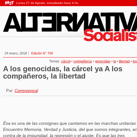
Lunes 27 de Agosto, actualizado hace 4 hs.
24 enero, 2018
Edición N° 704
Temas:
cárcel
•
compañeros
•
genocidas
•
la
•
libertad
•
los
A los genocidas, la cárcel ya A los
compañeros, la libertad
Por:
Corresponsal
Ésa es una de las consignas que cantamos en las marchas unitarias 
Encuentro Memoria, Verdad y Justicia, del que somos integrantes, e
contra de la impunidad, la represión y el ajuste. Es que las tres