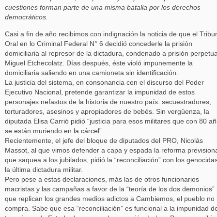
cuestiones forman parte de una misma batalla por los derechos
democráticos.
Casi a fin de año recibimos con indignación la noticia de que el Tribu
Oral en lo Criminal Federal N° 6 decidió concederle la prisión
domiciliaria al represor de la dictadura, condenado a prisión perpetua
Miguel Etchecolatz. Días después, éste violó impunemente la
domiciliaria saliendo en una camioneta sin identificación.
La justicia del sistema, en consonancia con el discurso del Poder
Ejecutivo Nacional, pretende garantizar la impunidad de estos
personajes nefastos de la historia de nuestro país: secuestradores,
torturadores, asesinos y apropiadores de bebés. Sin vergüenza, la
diputada Elisa Carrió pidió “justicia para esos militares que con 80 a
se están muriendo en la cárcel”…
Recientemente, el jefe del bloque de diputados del PRO, Nicolás
Massot, al que vimos defender a capa y espada la reforma prevision
que saquea a los jubilados, pidió la “reconciliación” con los genocida
la última dictadura militar.
Pero pese a estas declaraciones, más las de otros funcionarios
macristas y las campañas a favor de la “teoría de los dos demonios”
que replican los grandes medios adictos a Cambiemos, el pueblo no
compra. Sabe que esa “reconciliación” es funcional a la impunidad de