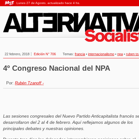
Lunes 27 de Agosto, actualizado hace 4 hs.
22 febrero, 2018
Edición N° 706
Temas:
francia
•
internacionalismo
•
npa
•
ruben tz
4º Congreso Nacional del NPA
Por:
Rubén Tzanoff -
Las sesiones congresales del Nuevo Partido Anticapitalista francés s
desarrollaron del 2 al 4 de febrero. Aquí reflejamos algunos de los
principales debates y nuestras opiniones.