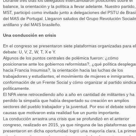
Durante tres días los delegados intercambiaron posiciones sobre el
balance, la orientación y la política a llevar adelante. Nuestro partido,
MST, participó como invitado junto a delegaciones del PSTU de Brasi
del MAS de Portugal. Llegaron saludos del Grupo Revolución Sociali
antillano y del MAIS brasileño.
Una conducción en crisis
En el congreso se presentaron siete plataformas organizadas para el
debate: U, V, Z, W, T, X e Y.
Algunos de los puntos centrales de polémica fueron: ¿cómo
posicionarse ante los gobiernos reformistas?, ¿qué política desplega
hacia Francia Insumisa?, la orientación hacia las luchas de los
trabajadores y estudiantes, el movimiento de mujeres e inmigrantes, 
conformación de un Frente Social y cómo organizar al partido sindica
políticamente.
El NPA viene retrocediendo año a año en cantidad de militantes y ha
perdido la simpatía que había despertado su creación en amplios
sectores del pueblo trabajador y la juventud. Por eso el debate sobre
causas que motivaron esta realidad fue un punto importante.
La conducción arrastra una crisis que se profundizó en el anterior
congreso, realizado en 2015, ya que ninguna de las plataformas que
presentaron en dicha oportunidad logró una mayoría clara. La prime