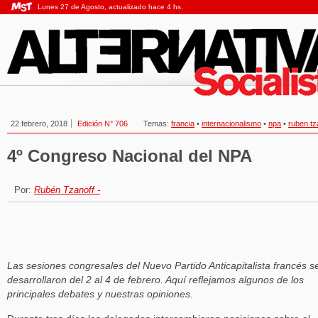
Lunes 27 de Agosto, actualizado hace 4 hs.
22 febrero, 2018
Edición N° 706
Temas:
francia
•
internacionalismo
•
npa
•
ruben tz
4º Congreso Nacional del NPA
Por:
Rubén Tzanoff -
Las sesiones congresales del Nuevo Partido Anticapitalista francés s
desarrollaron del 2 al 4 de febrero. Aquí reflejamos algunos de los
principales debates y nuestras opiniones.