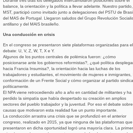
Durante tres días los delegados intercambiaron posiciones sobre el
balance, la orientación y la política a llevar adelante. Nuestro partido,
MST, participó como invitado junto a delegaciones del PSTU de Brasi
del MAS de Portugal. Llegaron saludos del Grupo Revolución Sociali
antillano y del MAIS brasileño.
Una conducción en crisis
En el congreso se presentaron siete plataformas organizadas para el
debate: U, V, Z, W, T, X e Y.
Algunos de los puntos centrales de polémica fueron: ¿cómo
posicionarse ante los gobiernos reformistas?, ¿qué política desplega
hacia Francia Insumisa?, la orientación hacia las luchas de los
trabajadores y estudiantes, el movimiento de mujeres e inmigrantes, 
conformación de un Frente Social y cómo organizar al partido sindica
políticamente.
El NPA viene retrocediendo año a año en cantidad de militantes y ha
perdido la simpatía que había despertado su creación en amplios
sectores del pueblo trabajador y la juventud. Por eso el debate sobre
causas que motivaron esta realidad fue un punto importante.
La conducción arrastra una crisis que se profundizó en el anterior
congreso, realizado en 2015, ya que ninguna de las plataformas que
presentaron en dicha oportunidad logró una mayoría clara. La prime