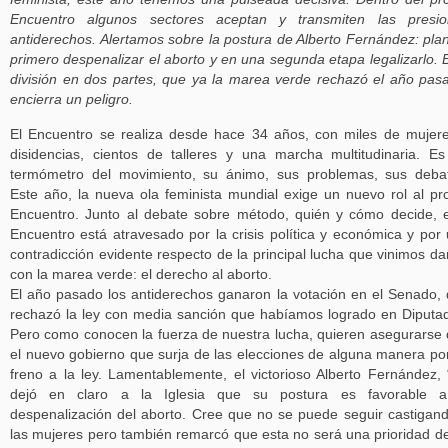
Encuentro algunos sectores aceptan y transmiten las presio
antiderechos. Alertamos sobre la postura de Alberto Fernández: pla
primero despenalizar el aborto y en una segunda etapa legalizarlo. 
división en dos partes, que ya la marea verde rechazó el año pas
encierra un peligro.
El Encuentro se realiza desde hace 34 años, con miles de mujer
disidencias, cientos de talleres y una marcha multitudinaria. E
termómetro del movimiento, su ánimo, sus problemas, sus deba
Este año, la nueva ola feminista mundial exige un nuevo rol al pr
Encuentro. Junto al debate sobre método, quién y cómo decide, 
Encuentro está atravesado por la crisis política y económica y por
contradicción evidente respecto de la principal lucha que vinimos d
con la marea verde: el derecho al aborto.
El año pasado los antiderechos ganaron la votación en el Senado,
rechazó la ley con media sanción que habíamos logrado en Diputa
Pero como conocen la fuerza de nuestra lucha, quieren asegurarse
el nuevo gobierno que surja de las elecciones de alguna manera p
freno a la ley. Lamentablemente, el victorioso Alberto Fernández, 
dejó en claro a la Iglesia que su postura es favorable a
despenalización del aborto. Cree que no se puede seguir castigan
las mujeres pero también remarcó que esta no será una prioridad d