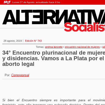
Lunes 27 de Agosto, actualizado hace 4 hs.
28 agosto, 2019
Edición N° 743
Temas:
andrea lanzette
•
encuentro nacional de mujeres
•
gé
34° Encuentro plurinacional de mujer
y disidencias. Vamos a La Plata por el
aborto legal
Por:
Corresponsal
Si bien el Encuentro siempre es importante para el movimie
feminista, este año tenemos una pulseada decisiva. Dentro del pr