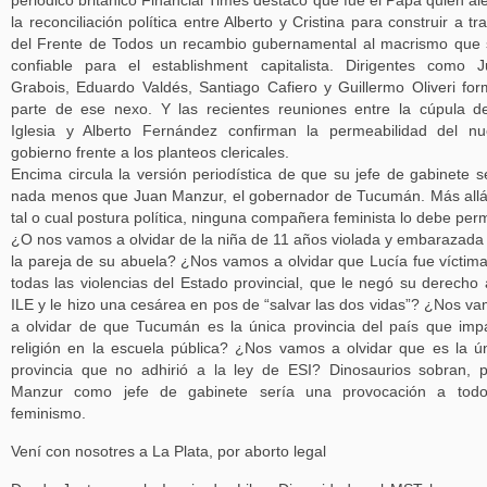
periódico británico Financial Times destacó que fue el Papa quien al
la reconciliación política entre Alberto y Cristina para construir a tr
del Frente de Todos un recambio gubernamental al macrismo que
confiable para el establishment capitalista. Dirigentes como 
Grabois, Eduardo Valdés, Santiago Cafiero y Guillermo Oliveri fo
parte de ese nexo. Y las recientes reuniones entre la cúpula d
Iglesia y Alberto Fernández confirman la permeabilidad del n
gobierno frente a los planteos clericales.
Encima circula la versión periodística de que su jefe de gabinete s
nada menos que Juan Manzur, el gobernador de Tucumán. Más all
tal o cual postura política, ninguna compañera feminista lo debe permi
¿O nos vamos a olvidar de la niña de 11 años violada y embarazada
la pareja de su abuela? ¿Nos vamos a olvidar que Lucía fue víctim
todas las violencias del Estado provincial, que le negó su derecho 
ILE y le hizo una cesárea en pos de “salvar las dos vidas”? ¿Nos v
a olvidar de que Tucumán es la única provincia del país que imp
religión en la escuela pública? ¿Nos vamos a olvidar que es la ú
provincia que no adhirió a la ley de ESI? Dinosaurios sobran, 
Manzur como jefe de gabinete sería una provocación a todo
feminismo.
Vení con nosotres a La Plata, por aborto legal