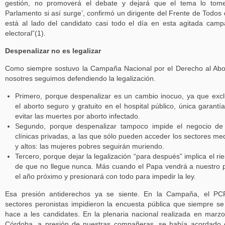
gestión, no promoverá el debate y dejará que el tema lo tom
Parlamento si así surge’, confirmó un dirigente del Frente de Todos
está al lado del candidato casi todo el día en esta agitada cam
electoral”(1).
Despenalizar no es legalizar
Como siempre sostuvo la Campaña Nacional por el Derecho al Abo
nosotres seguimos defendiendo la legalización.
Primero, porque despenalizar es un cambio inocuo, ya que exc
el aborto seguro y gratuito en el hospital público, única garantí
evitar las muertes por aborto infectado.
Segundo, porque despenalizar tampoco impide el negocio de
clínicas privadas, a las que sólo pueden acceder los sectores me
y altos: las mujeres pobres seguirán muriendo.
Tercero, porque dejar la legalización “para después” implica el ri
de que no llegue nunca. Más cuando el Papa vendrá a nuestro 
el año próximo y presionará con todo para impedir la ley.
Esa presión antiderechos ya se siente. En la Campaña, el PC
sectores peronistas impidieron la encuesta pública que siempre se
hace a les candidates. En la plenaria nacional realizada en marz
Córdoba, a presión de nuestras compañeras, se había acordado