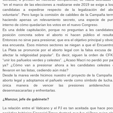
“en el marco de las elecciones a realizarse este 2019 se exige a los
candidatas a expedirse respecto de la legalización del abo
voluntario”. Pero luego la comisión de cabildeo de la Campaña ter
haciendo apenas un relevamiento secreto, una especie de pun
interno de cómo quedarían los votos en el nuevo Congreso.
Es una doble capitulación, porque no preguntan a les candidate
posición concreta sobre el aborto ni hacen público el result
Entonces no sirve para presionar, que era el objetivo principal y obvi
esa encuesta. Esos mismos sectores se niegan a que el Encuentr
La Plata se pronuncie por el aborto legal con la falsa excusa de
afectar la religiosidad popular”. Es decir, siguen la orden de CF
“unir los pañuelos verdes y celestes”. ¿Acaso Macri no perdió por pa
ya? ¿Cómo van a presionar ahora a les candidates celestes 
llevaron en las listas, cediendo aún más?
Desde la marea verde hicimos nuestro el proyecto de la Campaña
aborto legal y adoptamos el pañuelo verde como símbolo de lucha
única manera de vencer las presiones antiderechos
desenmascararlas y enfrentarlas.
¿Manzur, jefe de gabinete?
La relación entre el Vaticano y el PJ es tan aceitada que hace poc