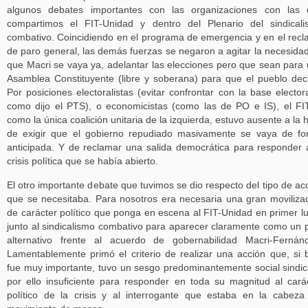
algunos debates importantes con las organizaciones con las 
compartimos el FIT-Unidad y dentro del Plenario del sindical
combativo. Coincidiendo en el programa de emergencia y en el rec
de paro general, las demás fuerzas se negaron a agitar la necesida
que Macri se vaya ya, adelantar las elecciones pero que sean para
Asamblea Constituyente (libre y soberana) para que el pueblo dec
Por posiciones electoralistas (evitar confrontar con la base elector
como dijo el PTS), o economicistas (como las de PO e IS), el FI
como la única coalición unitaria de la izquierda, estuvo ausente a la 
de exigir que el gobierno repudiado masivamente se vaya de f
anticipada. Y de reclamar una salida democrática para responder 
crisis política que se había abierto.
El otro importante debate que tuvimos se dio respecto del tipo de ac
que se necesitaba. Para nosotros era necesaria una gran moviliza
de carácter político que ponga en escena al FIT-Unidad en primer l
junto al sindicalismo combativo para aparecer claramente como un 
alternativo frente al acuerdo de gobernabilidad Macri-Fernán
Lamentablemente primó el criterio de realizar una acción que, si 
fue muy importante, tuvo un sesgo predominantemente social sindic
por ello insuficiente para responder en toda su magnitud al cará
político de la crisis y al interrogante que estaba en la cabeza