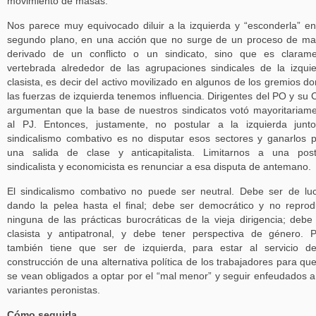
movimiento de masas.
Nos parece muy equivocado diluir a la izquierda y “esconderla” e
segundo plano, en una acción que no surge de un proceso de m
derivado de un conflicto o un sindicato, sino que es claram
vertebrada alrededor de las agrupaciones sindicales de la izqui
clasista, es decir del activo movilizado en algunos de los gremios d
las fuerzas de izquierda tenemos influencia. Dirigentes del PO y su
argumentan que la base de nuestros sindicatos votó mayoritariam
al PJ. Entonces, justamente, no postular a la izquierda junt
sindicalismo combativo es no disputar esos sectores y ganarlos 
una salida de clase y anticapitalista. Limitarnos a una pos
sindicalista y economicista es renunciar a esa disputa de antemano.
El sindicalismo combativo no puede ser neutral. Debe ser de lu
dando la pelea hasta el final; debe ser democrático y no reprod
ninguna de las prácticas burocráticas de la vieja dirigencia; debe
clasista y antipatronal, y debe tener perspectiva de género. 
también tiene que ser de izquierda, para estar al servicio d
construcción de una alternativa política de los trabajadores para qu
se vean obligados a optar por el “mal menor” y seguir enfeudados a
variantes peronistas.
Cómo seguirla