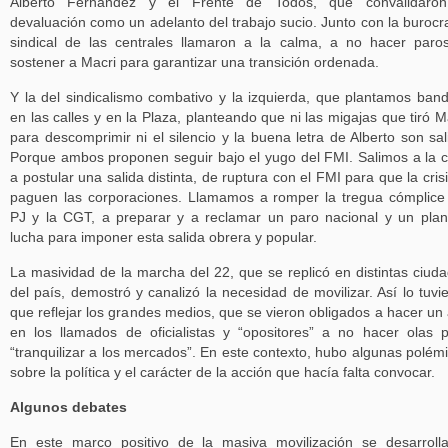
Alberto Fernández y el Frente de Todos, que convalidaron
devaluación como un adelanto del trabajo sucio. Junto con la burocr
sindical de las centrales llamaron a la calma, a no hacer paro
sostener a Macri para garantizar una transición ordenada.
Y la del sindicalismo combativo y la izquierda, que plantamos ban
en las calles y en la Plaza, planteando que ni las migajas que tiró M
para descomprimir ni el silencio y la buena letra de Alberto son sal
Porque ambos proponen seguir bajo el yugo del FMI. Salimos a la c
a postular una salida distinta, de ruptura con el FMI para que la crisi
paguen las corporaciones. Llamamos a romper la tregua cómplice
PJ y la CGT, a preparar y a reclamar un paro nacional y un pla
lucha para imponer esta salida obrera y popular.
La masividad de la marcha del 22, que se replicó en distintas ciud
del país, demostró y canalizó la necesidad de movilizar. Así lo tuvi
que reflejar los grandes medios, que se vieron obligados a hacer un 
en los llamados de oficialistas y “opositores” a no hacer olas 
“tranquilizar a los mercados”. En este contexto, hubo algunas polém
sobre la política y el carácter de la acción que hacía falta convocar.
Algunos debates
En este marco positivo de la masiva movilización se desarroll