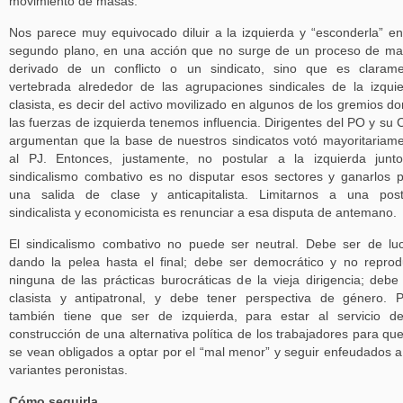
movimiento de masas.
Nos parece muy equivocado diluir a la izquierda y “esconderla” e
segundo plano, en una acción que no surge de un proceso de m
derivado de un conflicto o un sindicato, sino que es claram
vertebrada alrededor de las agrupaciones sindicales de la izqui
clasista, es decir del activo movilizado en algunos de los gremios d
las fuerzas de izquierda tenemos influencia. Dirigentes del PO y su
argumentan que la base de nuestros sindicatos votó mayoritariam
al PJ. Entonces, justamente, no postular a la izquierda junt
sindicalismo combativo es no disputar esos sectores y ganarlos 
una salida de clase y anticapitalista. Limitarnos a una pos
sindicalista y economicista es renunciar a esa disputa de antemano.
El sindicalismo combativo no puede ser neutral. Debe ser de lu
dando la pelea hasta el final; debe ser democrático y no reprod
ninguna de las prácticas burocráticas de la vieja dirigencia; debe
clasista y antipatronal, y debe tener perspectiva de género. 
también tiene que ser de izquierda, para estar al servicio d
construcción de una alternativa política de los trabajadores para qu
se vean obligados a optar por el “mal menor” y seguir enfeudados a
variantes peronistas.
Cómo seguirla