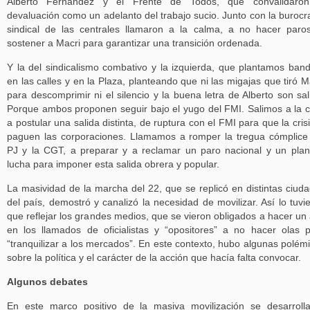
Alberto Fernández y el Frente de Todos, que convalidaron
devaluación como un adelanto del trabajo sucio. Junto con la burocr
sindical de las centrales llamaron a la calma, a no hacer paro
sostener a Macri para garantizar una transición ordenada.
Y la del sindicalismo combativo y la izquierda, que plantamos ban
en las calles y en la Plaza, planteando que ni las migajas que tiró M
para descomprimir ni el silencio y la buena letra de Alberto son sal
Porque ambos proponen seguir bajo el yugo del FMI. Salimos a la c
a postular una salida distinta, de ruptura con el FMI para que la crisi
paguen las corporaciones. Llamamos a romper la tregua cómplice
PJ y la CGT, a preparar y a reclamar un paro nacional y un pla
lucha para imponer esta salida obrera y popular.
La masividad de la marcha del 22, que se replicó en distintas ciud
del país, demostró y canalizó la necesidad de movilizar. Así lo tuvi
que reflejar los grandes medios, que se vieron obligados a hacer un 
en los llamados de oficialistas y “opositores” a no hacer olas 
“tranquilizar a los mercados”. En este contexto, hubo algunas polém
sobre la política y el carácter de la acción que hacía falta convocar.
Algunos debates
En este marco positivo de la masiva movilización se desarroll