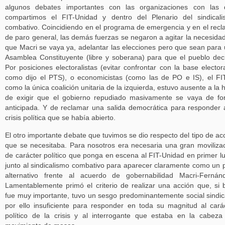
algunos debates importantes con las organizaciones con las 
compartimos el FIT-Unidad y dentro del Plenario del sindical
combativo. Coincidiendo en el programa de emergencia y en el rec
de paro general, las demás fuerzas se negaron a agitar la necesida
que Macri se vaya ya, adelantar las elecciones pero que sean para
Asamblea Constituyente (libre y soberana) para que el pueblo dec
Por posiciones electoralistas (evitar confrontar con la base elector
como dijo el PTS), o economicistas (como las de PO e IS), el FI
como la única coalición unitaria de la izquierda, estuvo ausente a la 
de exigir que el gobierno repudiado masivamente se vaya de f
anticipada. Y de reclamar una salida democrática para responder 
crisis política que se había abierto.
El otro importante debate que tuvimos se dio respecto del tipo de ac
que se necesitaba. Para nosotros era necesaria una gran moviliza
de carácter político que ponga en escena al FIT-Unidad en primer l
junto al sindicalismo combativo para aparecer claramente como un 
alternativo frente al acuerdo de gobernabilidad Macri-Fernán
Lamentablemente primó el criterio de realizar una acción que, si 
fue muy importante, tuvo un sesgo predominantemente social sindic
por ello insuficiente para responder en toda su magnitud al cará
político de la crisis y al interrogante que estaba en la cabeza