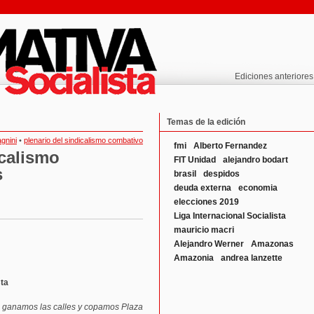
Ediciones anteriores
Temas de la edición
gnini
•
plenario del sindicalismo combativo
fmi
Alberto Fernandez
icalismo
FIT Unidad
alejandro bodart
s
brasil
despidos
deuda externa
economia
elecciones 2019
Liga Internacional Socialista
mauricio macri
Alejandro Werner
Amazonas
Amazonia
andrea lanzette
sta
da ganamos las calles y copamos Plaza