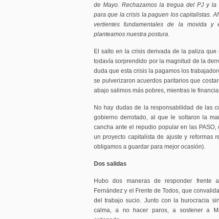
de Mayo. Rechazamos la tregua del PJ y la 
para que la crisis la paguen los capitalistas.
vertientes fundamentales de la movida y
planteamos nuestra postura.
El salto en la crisis derivada de la paliza que
todavía sorprendido por la magnitud de la der
duda que esta crisis la pagamos los trabajado
se pulverizaron acuerdos paritarios que costa
abajo salimos más pobres, mientras le financia
No hay dudas de la responsabilidad de las co
gobierno derrotado, al que le soltaron la m
cancha ante el repudio popular en las PASO, 
un proyecto capitalista de ajuste y reformas r
obligamos a guardar para mejor ocasión).
Dos salidas
Hubo dos maneras de responder frente a
Fernández y el Frente de Todos, que convalid
del trabajo sucio. Junto con la burocracia si
calma, a no hacer paros, a sostener a Mac