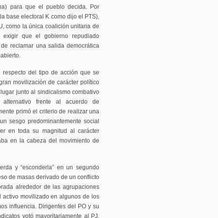
na) para que el pueblo decida. Por
 la base electoral K como dijo el PTS),
U, como la única coalición unitaria de
 exigir que el gobierno repudiado
 de reclamar una salida democrática
 abierto.
o respecto del tipo de acción que se
ran movilización de carácter político
ugar junto al sindicalismo combativo
alternativo frente al acuerdo de
te primó el criterio de realizar una
o un sesgo predominantemente social
nder en toda su magnitud al carácter
staba en la cabeza del movimiento de
ierda y “esconderla” en un segundo
so de masas derivado de un conflicto
ebrada alrededor de las agrupaciones
el activo movilizado en algunos de los
s influencia. Dirigentes del PO y su
icatos votó mayoritariamente al PJ.