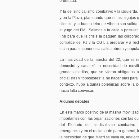
ordenada.
Y la del sindicalismo combativo y la izquierda
y en la Plaza, planteando que ni las migajas q
silencio y la buena letra de Alberto son sali
el yugo del FMI. Salimos a la calle a postular 
FMI para que la crisis la paguen las corpor
cómplice del PJ y la CGT, a preparar y a re
lucha para imponer esta salida obrera y popula
La masividad de la marcha del 22, que se rep
demostró y canalizó la necesidad de moviliz
grandes medios, que se vieron obligados a
oficialistas y “opositores” a no hacer olas para
contexto, hubo algunas polémicas sobre la pol
hacía falta convocar.
Algunos debates
En este marco positivo de la masiva movilizac
importantes con las organizaciones con las qu
del Plenario del sindicalismo combativo
emergencia y en el reclamo de paro general, l
la necesidad de que Macri se vaya ya, adelant