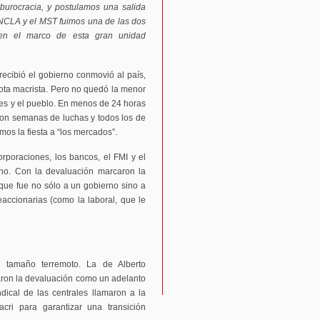
burocracia, y postulamos una salida
 ANCLA y el MST fuimos una de las dos
 en el marco de esta gran unidad
 recibió el gobierno conmovió al país,
rota macrista. Pero no quedó la menor
res y el pueblo. En menos de 24 horas
ron semanas de luchas y todos los de
mos la fiesta a “los mercados”.
rporaciones, los bancos, el FMI y el
ano. Con la devaluación marcaron la
que fue no sólo a un gobierno sino a
eaccionarias (como la laboral, que le
 tamaño terremoto. La de Alberto
aron la devaluación como un adelanto
ndical de las centrales llamaron a la
ri para garantizar una transición