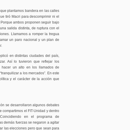
, que plantamos bandera en las calles
ue tiró Macri para descomprimir ni el
da. Porque ambos proponen seguir bajo
una salida distinta, de ruptura con el
aciones. Llamamos a romper la tregua
clamar un paro nacional y un plan de
r.
licó en distintas ciudades del país,
ar. Así lo tuvieron que reflejar los
 hacer un alto en los llamados de
 “tranquilizar a los mercados”. En este
ítica y el carácter de la acción que
ión se desarrollaron algunos debates
e compartimos el FIT-Unidad y dentro
. Coincidiendo en el programa de
as demás fuerzas se negaron a agitar
ar las elecciones pero que sean para