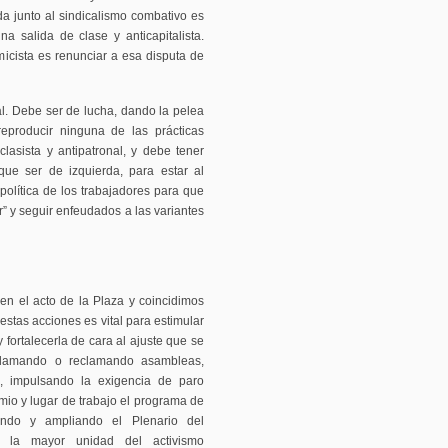
da junto al sindicalismo combativo es
a salida de clase y anticapitalista.
micista es renunciar a esa disputa de
l. Debe ser de lucha, dando la pelea
reproducir ninguna de las prácticas
clasista y antipatronal, y debe tener
que ser de izquierda, para estar al
 política de los trabajadores para que
” y seguir enfeudados a las variantes
 el acto de la Plaza y coincidimos
stas acciones es vital para estimular
y fortalecerla de cara al ajuste que se
Llamando o reclamando asambleas,
as, impulsando la exigencia de paro
mio y lugar de trabajo el programa de
endo y ampliando el Plenario del
n la mayor unidad del activismo