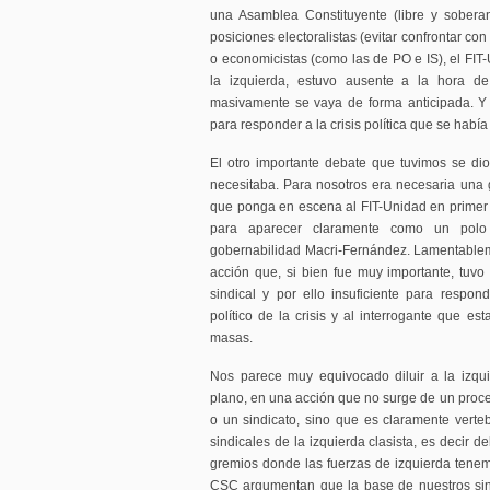
una Asamblea Constituyente (libre y sobera
posiciones electoralistas (evitar confrontar con
o economicistas (como las de PO e IS), el FIT-
la izquierda, estuvo ausente a la hora de
masivamente se vaya de forma anticipada. Y
para responder a la crisis política que se había
El otro importante debate que tuvimos se di
necesitaba. Para nosotros era necesaria una g
que ponga en escena al FIT-Unidad en primer l
para aparecer claramente como un polo 
gobernabilidad Macri-Fernández. Lamentablemen
acción que, si bien fue muy importante, tuv
sindical y por ello insuficiente para respo
político de la crisis y al interrogante que e
masas.
Nos parece muy equivocado diluir a la izqu
plano, en una acción que no surge de un proce
o un sindicato, sino que es claramente vert
sindicales de la izquierda clasista, es decir d
gremios donde las fuerzas de izquierda tenemo
CSC argumentan que la base de nuestros sind