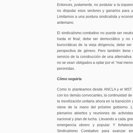
Entonces, justamente, no postular a la izquier
no disputar esos sectores y ganarlos para un
Limitarnos a una postura sindicalista y econo
antemano.
El sindicalismo combativo no puede ser neutra
hasta el final; debe ser democrático y no 
burocráticas de la vieja dirigencia; debe ser 
perspectiva de género. Pero también tiene 
servicio de la construcción de una alternativa
no se vean obligados a optar por el “mal menor
peronistas.
Cómo seguirla
Como lo planteamos desde ANCLA y el MST en
con los demás convocantes, la continuidad de e
la movilización unitaria ahora en la transición 
viene de la mano del próximo gobierno. 
plenarios abiertos y reuniones de activist
nacional y plan de lucha. Llevando a cada gre
emergencia obrero y popular. Y fortaleci
Sindicalismo Combativo para avanzar e