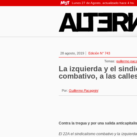
Lunes 27 de Agosto, actualizado hace 4 hs.
28 agosto, 2019
Edición N° 743
Temas:
guillermo paca
La izquierda y el sind
combativo, a las calle
Por:
Guillermo Pacagnini
Contra la tregua y por una salida anticapitali
El 22A el sindicalismo combativo y la izquier